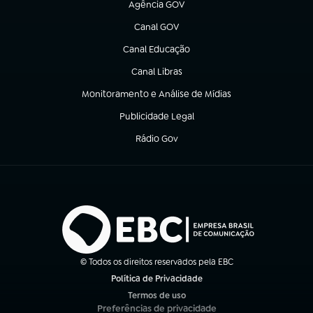
Agência GOV
(abre em nova aba)
Canal GOV
(abre em nova aba)
Canal Educação
(abre em nova aba)
Canal Libras
(abre em nova aba)
Monitoramento e Análise de Mídias
(abre em nova aba)
Publicidade Legal
(abre em nova aba)
Rádio Gov
(abre em nova aba)
© Todos os direitos reservados pela EBC
Política de Privacidade
(abre em nova aba)
Termos de uso
(abre em nova aba)
Preferências de privacidade