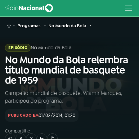
MENU
Programas
No Mundo da Bola
No Mundo da Bola
EPISÓDIO
No Mundo da Bola relembra
Buscar
na
título mundial de basquete
Rádio
Buscar
de 1959
Nacional
Campeão mundial de basquete, Wlamir Marques,
AO VIVO
participou do programa.
01
INÍCIO
01/02/2014, 01:20
PUBLICADO EM
Compartilhe
02
A RÁDIO