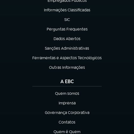
Empregados Públicos
(abre em nova aba)
Informações Classificadas
(abre em nova aba)
SIC
(abre em nova aba)
Perguntas Frequentes
(abre em nova aba)
Dados Abertos
(abre em nova aba)
Sanções Administrativas
(abre em nova aba)
Ferramentas e Aspectos Tecnológicos
(abre em nova aba)
Outras Informações
(abre em nova aba)
A EBC
Quem somos
(abre em nova aba)
Imprensa
(abre em nova aba)
Governança Corporativa
(abre em nova aba)
Contatos
(abre em nova aba)
Quem é Quem
(abre em nova aba)