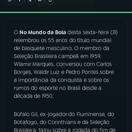
03
PROGRAMAÇÃO
O
No Mundo da Bola
desta sexta-feira (31)
04
PROGRAMAS
relembrou os 55 anos do título mundial
de basquete masculino. O membro da
05
PODCASTS
Seleção Brasileira campeã em 1959,
Wlamir Marques, conversou com Carlos
Borges, Waldir Luiz e Pedro Pontes sobre
06
VIDEOCASTS
a importância da conquista e sobre os
rumos do esporte no Brasil desde a
07
ÚLTIMAS
década de 1950.
08
FESTIVAL DE MÚSICA
Búfalo Gil, ex-jogador do Fluminense, do
Botafogo, do Corinthians e da Seleção
Brasileira, falou sobre a rodada do fim de
ACOMPANHE A RÁDIO NACIONAL