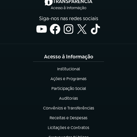
(abre em nova aba)
TRANSPARÊNCIA
Acesso à Informação
Siga-nos nas redes sociais
Acesso à Informação
Institucional
(abre em nova aba)
Ações e Programas
(abre em nova aba)
Participação Social
(abre em nova aba)
Auditorias
(abre em nova aba)
Convênios e Transferências
(abre em nova aba)
Receitas e Despesas
(abre em nova aba)
Licitações e Contratos
(abre em nova aba)