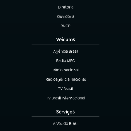
Diretoria
(abre em nova aba)
Ouvidoria
(abre em nova aba)
RNCP
(abre em nova aba)
Veículos
Agência Brasil
(abre em nova aba)
Rádio MEC
(abre em nova aba)
Rádio Nacional
Radioagência Nacional
(abre em nova aba)
TV Brasil
(abre em nova aba)
TV Brasil Internacional
(abre em nova aba)
Serviços
A Voz do Brasil
(abre em nova aba)