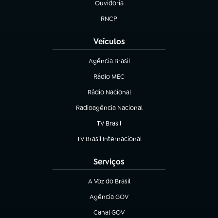
Ouvidoria
(abre em nova aba)
RNCP
(abre em nova aba)
Veículos
Agência Brasil
(abre em nova aba)
Rádio MEC
(abre em nova aba)
Rádio Nacional
Radioagência Nacional
(abre em nova aba)
TV Brasil
(abre em nova aba)
TV Brasil Internacional
(abre em nova aba)
Serviços
A Voz do Brasil
(abre em nova aba)
Agência GOV
(abre em nova aba)
Canal GOV
(abre em nova aba)