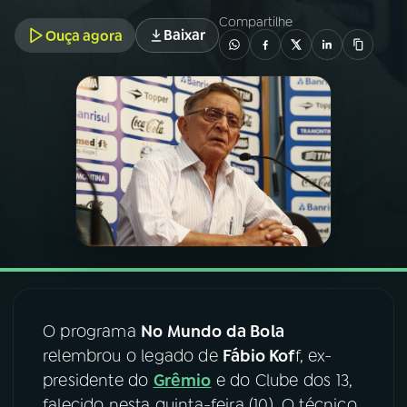
Compartilhe
Baixar
Ouça agora
03
PROGRAMAÇÃO
04
PROGRAMAS
05
PODCASTS
06
VIDEOCASTS
07
ÚLTIMAS
O programa
No Mundo da Bola
08
FESTIVAL DE MÚSICA
relembrou o legado de
Fábio Kof
f, ex-
presidente do
Grêmio
e do Clube dos 13,
ACOMPANHE A RÁDIO NACIONAL
falecido nesta quinta-feira (10). O técnico