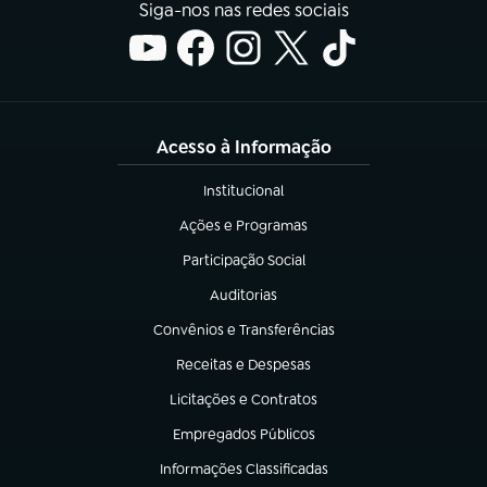
Siga-nos nas redes sociais
Acesso à Informação
Institucional
(abre em nova aba)
Ações e Programas
(abre em nova aba)
Participação Social
(abre em nova aba)
Auditorias
(abre em nova aba)
Convênios e Transferências
(abre em nova aba)
Receitas e Despesas
(abre em nova aba)
Licitações e Contratos
(abre em nova aba)
Empregados Públicos
(abre em nova aba)
Informações Classificadas
(abre em nova aba)