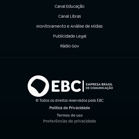
Canal Educação
(abre em nova aba)
Canal Libras
(abre em nova aba)
Monitoramento e Análise de Mídias
(abre em nova aba)
Publicidade Legal
(abre em nova aba)
Rádio Gov
(abre em nova aba)
© Todos os direitos reservados pela EBC
Política de Privacidade
(abre em nova aba)
Termos de uso
(abre em nova aba)
Preferências de privacidade