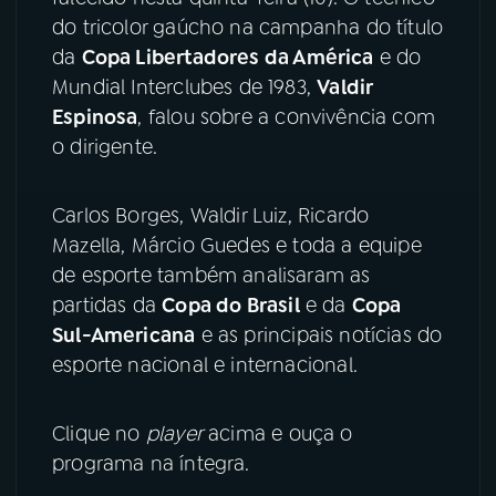
do tricolor gaúcho na campanha do título
YouTube
Facebook
da
Copa Libertadores da América
e do
Mundial Interclubes de 1983,
Valdir
Instagram
X
Espinosa
, falou sobre a convivência com
o dirigente.
TikTok
Carlos Borges, Waldir Luiz, Ricardo
Mazella, Márcio Guedes e toda a equipe
de esporte também analisaram as
partidas da
Copa do Brasil
e da
Copa
Sul-Americana
e as principais notícias do
esporte nacional e internacional.
Clique no
player
acima e ouça o
programa na íntegra.