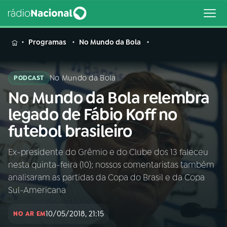
MENU
Programas
No Mundo da Bola
No Mundo da Bola
PODCAST
No Mundo da Bola relembra
Buscar
na
legado de Fábio Koff no
Rádio
Buscar
futebol brasileiro
Nacional
Ex-presidente do Grêmio e do Clube dos 13 faleceu
AO VIVO
nesta quinta-feira (10); nossos comentaristas também
analisaram as partidas da Copa do Brasil e da Copa
01
INÍCIO
Sul-Americana
10/05/2018, 21:15
NO AR EM
02
A RÁDIO