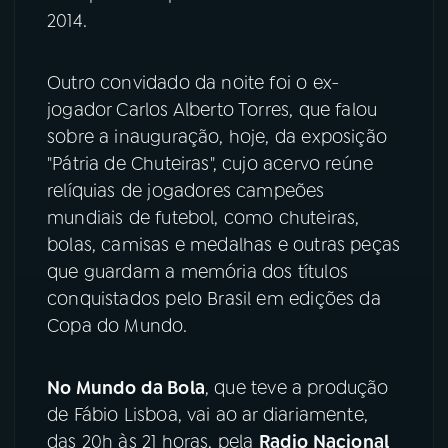
2014.
YouTube
Facebook
Outro convidado da noite foi o ex-
Instagram
X
jogador Carlos Alberto Torres, que falou
sobre a inauguração, hoje, da exposição
TikTok
"Pátria de Chuteiras", cujo acervo reúne
relíquias de jogadores campeões
mundiais de futebol, como chuteiras,
bolas, camisas e medalhas e outras peças
que guardam a memória dos títulos
conquistados pelo Brasil em edições da
Copa do Mundo.
No Mundo da Bola
, que teve a produção
de Fábio Lisboa, vai ao ar diariamente,
das 20h às 21 horas, pela
Radio Nacional