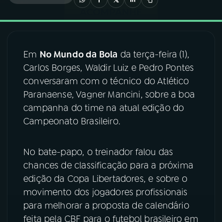
03
PROGRAMAÇÃO
Em
No Mundo da Bola
da terça-feira (1),
04
PROGRAMAS
Carlos Borges, Waldir Luiz e Pedro Pontes
conversaram com o técnico do Atlético
05
PODCASTS
Paranaense, Vagner Mancini, sobre a boa
campanha do time na atual edição do
Campeonato Brasileiro.
06
VIDEOCASTS
No bate-papo, o treinador falou das
07
ÚLTIMAS
chances de classificação para a próxima
edição da Copa Libertadores, e sobre o
08
FESTIVAL DE MÚSICA
movimento dos jogadores profissionais
para melhorar a proposta de calendário
feita pela CBF para o futebol brasileiro em
ACOMPANHE A RÁDIO NACIONAL