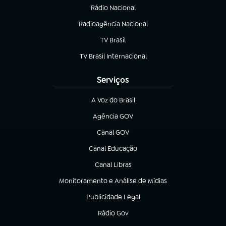
Rádio Nacional
Radioagência Nacional
(abre em nova aba)
TV Brasil
(abre em nova aba)
TV Brasil Internacional
(abre em nova aba)
Serviços
A Voz do Brasil
(abre em nova aba)
Agência GOV
(abre em nova aba)
Canal GOV
(abre em nova aba)
Canal Educação
(abre em nova aba)
Canal Libras
(abre em nova aba)
Monitoramento e Análise de Mídias
(abre em nova aba)
Publicidade Legal
(abre em nova aba)
Rádio Gov
(abre em nova aba)