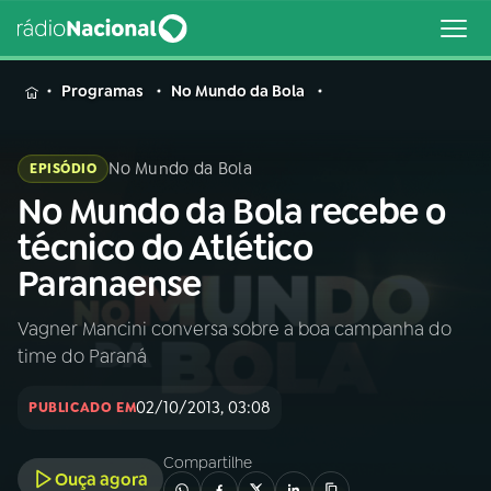
MENU
Programas
No Mundo da Bola
No Mundo da Bola
EPISÓDIO
No Mundo da Bola recebe o
Buscar
na
técnico do Atlético
Rádio
Buscar
Paranaense
Nacional
Vagner Mancini conversa sobre a boa campanha do
AO VIVO
time do Paraná
01
INÍCIO
02/10/2013, 03:08
PUBLICADO EM
Compartilhe
02
A RÁDIO
Ouça agora