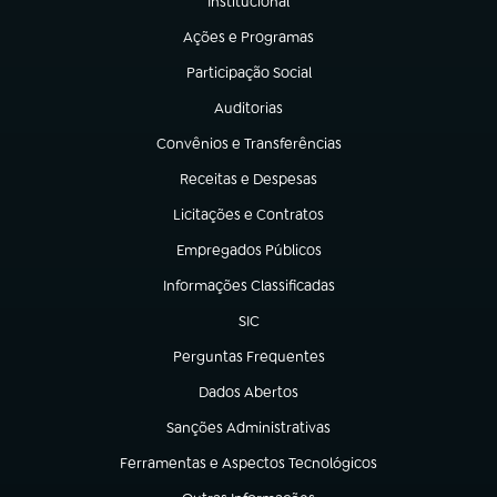
Institucional
(abre em nova aba)
Ações e Programas
(abre em nova aba)
Participação Social
(abre em nova aba)
Auditorias
(abre em nova aba)
Convênios e Transferências
(abre em nova aba)
Receitas e Despesas
(abre em nova aba)
Licitações e Contratos
(abre em nova aba)
Empregados Públicos
(abre em nova aba)
Informações Classificadas
(abre em nova aba)
SIC
(abre em nova aba)
Perguntas Frequentes
(abre em nova aba)
Dados Abertos
(abre em nova aba)
Sanções Administrativas
(abre em nova aba)
Ferramentas e Aspectos Tecnológicos
(abre em nova aba)