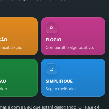
.
ÇÃO
ELOGIO
 insatisfação.
Compartilhe algo positivo.
ÇÃO
SIMPLIFIQUE
dido.
Sugira melhorias.
 mas é com a EBC que estará dialogando. O Fala.BR é