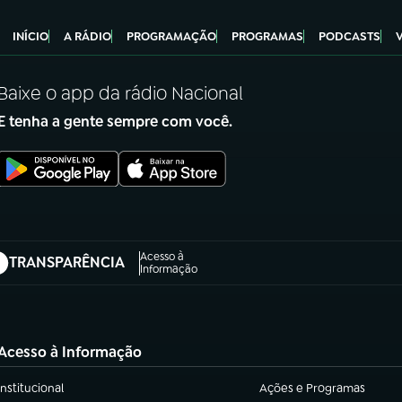
INÍCIO
A RÁDIO
PROGRAMAÇÃO
PROGRAMAS
PODCASTS
Baixe o app da rádio Nacional
E tenha a gente sempre com você.
Acesso à
TRANSPARÊNCIA
abre em nova aba)
Informação
Acesso à Informação
Institucional
Ações e Programas
(abre em nova aba)
(abre em nova aba)