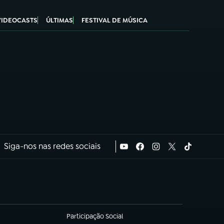
VIDEOCASTS
ÚLTIMAS
FESTIVAL DE MÚSICA
Siga-nos nas redes sociais
Participação Social
(abre em nova aba)