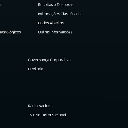
as
Receitas e Despesas
(abre em nova aba)
Informações Classificadas
(abre em nova aba)
Dados Abertos
(abre em nova aba)
Tecnológicos
Outras Informações
(abre em nova aba)
Governança Corporativa
(abre em nova aba)
Diretoria
(abre em nova aba)
Rádio Nacional
TV Brasil Internacional
(abre em nova aba)