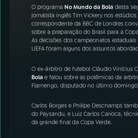
07
ÚLTIMAS
O programa
No Mundo da Bola
desta seg
jornalista inglês Tim Vickery nos estúdio
08
FESTIVAL DE MÚSICA
correspondente da BBC de Londres conv
sobre a preparação do Brasil para a Co
As decisões dos campeonatos estaduais 
ACOMPANHE A RÁDIO NACIONAL
UEFA foram alguns dos assuntos abordad
YouTube
Facebook
O ex-árbitro de futebol Cláudio Vinícius
Instagram
X
Bola
e falou sobre as polêmicas da arbi
Flamengo, disputado no último domingo
TikTok
Carlos Borges e Philipe Deschamps tam
do Paysandu, e Luiz Carlos Carioca, técni
da grande final da Copa Verde.