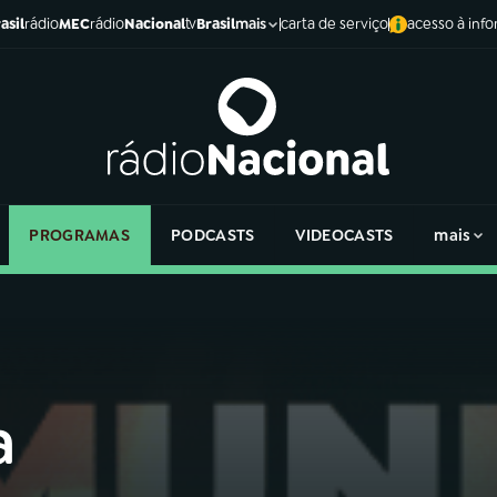
asil
rádio
MEC
rádio
Nacional
tv
Brasil
carta de serviço
acesso à inf
mais
PROGRAMAS
PODCASTS
VIDEOCASTS
mais
a