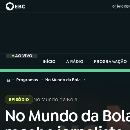
agência
Br
AO VIVO
INÍCIO
A RÁDIO
PROGRAMAÇÃO
MENU
Programas
No Mundo da Bola
Buscar
na
No Mundo da Bola
EPISÓDIO
Rádio
Buscar
Nacional
No Mundo da Bol
Buscar
na
Rádio
AO VIVO