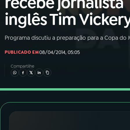
recebe jornalista
Nacional
inglês Tim Vicker
01
INÍCIO
02
A RÁDIO
Programa discutiu a preparação para a Copa do
08/04/2014, 05:05
PUBLICADO EM
03
PROGRAMAÇÃO
Compartilhe
04
PROGRAMAS
05
PODCASTS
06
VIDEOCASTS