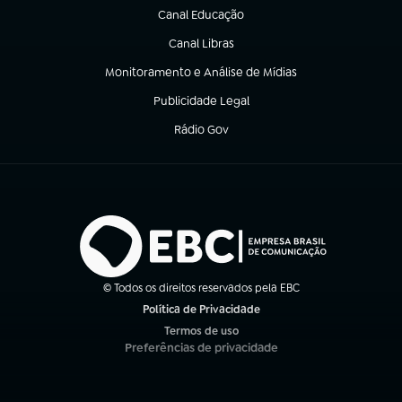
Canal Educação
(abre em nova aba)
Canal Libras
(abre em nova aba)
Monitoramento e Análise de Mídias
(abre em nova aba)
Publicidade Legal
(abre em nova aba)
Rádio Gov
(abre em nova aba)
© Todos os direitos reservados pela EBC
Política de Privacidade
(abre em nova aba)
Termos de uso
(abre em nova aba)
Preferências de privacidade