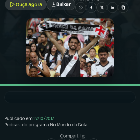
Baixar
Ouça agora
03
PROGRAMAÇÃO
04
PROGRAMAS
05
PODCASTS
06
VIDEOCASTS
07
ÚLTIMAS
08
FESTIVAL DE MÚSICA
Publicado em
27/10/2017
Podcast
do programa
No Mundo da Bola
Compartilhe
ACOMPANHE A RÁDIO NACIONAL