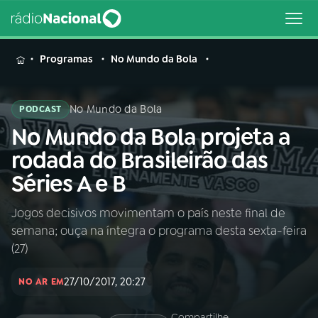
MENU
Programas
No Mundo da Bola
No Mundo da Bola
PODCAST
No Mundo da Bola projeta a
Buscar
na
rodada do Brasileirão das
Rádio
Buscar
Séries A e B
Nacional
Jogos decisivos movimentam o país neste final de
AO VIVO
semana; ouça na íntegra o programa desta sexta-feira
(27)
01
INÍCIO
27/10/2017, 20:27
NO AR EM
02
A RÁDIO
Compartilhe