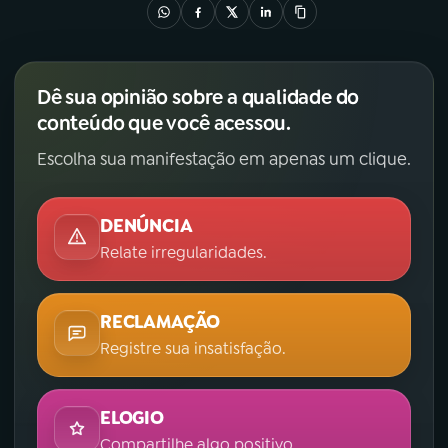
YouTube
Facebook
Instagram
X
Dê sua opinião sobre a qualidade do
conteúdo que você acessou.
TikTok
Escolha sua manifestação em apenas um clique.
DENÚNCIA
Relate irregularidades.
RECLAMAÇÃO
Registre sua insatisfação.
ELOGIO
Compartilhe algo positivo.