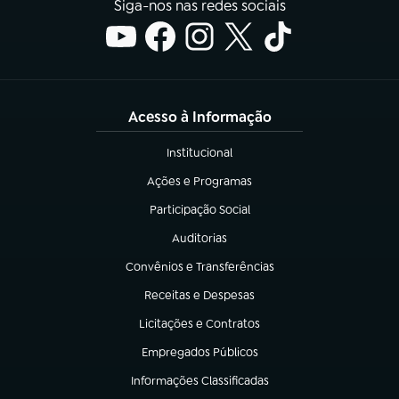
Siga-nos nas redes sociais
Acesso à Informação
Institucional
(abre em nova aba)
Ações e Programas
(abre em nova aba)
Participação Social
(abre em nova aba)
Auditorias
(abre em nova aba)
Convênios e Transferências
(abre em nova aba)
Receitas e Despesas
(abre em nova aba)
Licitações e Contratos
(abre em nova aba)
Empregados Públicos
(abre em nova aba)
Informações Classificadas
(abre em nova aba)