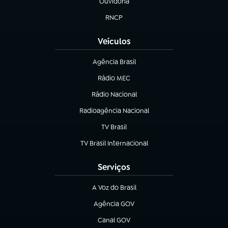
Ouvidoria
(abre em nova aba)
RNCP
(abre em nova aba)
Veículos
Agência Brasil
(abre em nova aba)
Rádio MEC
(abre em nova aba)
Rádio Nacional
Radioagência Nacional
(abre em nova aba)
TV Brasil
(abre em nova aba)
TV Brasil Internacional
(abre em nova aba)
Serviços
A Voz do Brasil
(abre em nova aba)
Agência GOV
(abre em nova aba)
Canal GOV
(abre em nova aba)