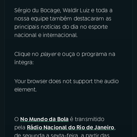
Sérgio du Bocage, Waldir Luiz e toda a
YouTube
Facebook
nossa equipe também destacaram as
principais notícias do dia no esporte
Instagram
X
nacional e internacional.
TikTok
Clique no
player
e ouça o programa na
íntegra:
Your browser does not support the audio
element.
O
No Mundo da Bola
é transmitido
pela
Rádio Nacional do Rio de Janeiro
,
de segunda a sexta-feira, a partir das