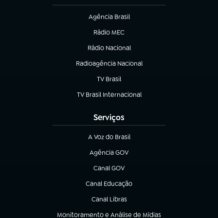
Agência Brasil
(abre em nova aba)
Rádio MEC
(abre em nova aba)
Rádio Nacional
Radioagência Nacional
(abre em nova aba)
TV Brasil
(abre em nova aba)
TV Brasil Internacional
(abre em nova aba)
Serviços
A Voz do Brasil
(abre em nova aba)
Agência GOV
(abre em nova aba)
Canal GOV
(abre em nova aba)
Canal Educação
(abre em nova aba)
Canal Libras
(abre em nova aba)
Monitoramento e Análise de Mídias
(abre em nova aba)