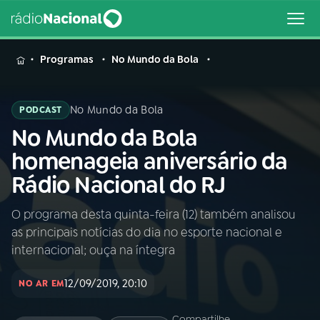
MENU
Programas
No Mundo da Bola
No Mundo da Bola
PODCAST
No Mundo da Bola
Buscar
na
homenageia aniversário da
Rádio
Buscar
Rádio Nacional do RJ
Nacional
O programa desta quinta-feira (12) também analisou
AO VIVO
as principais notícias do dia no esporte nacional e
internacional; ouça na íntegra
01
INÍCIO
12/09/2019, 20:10
NO AR EM
02
A RÁDIO
Compartilhe