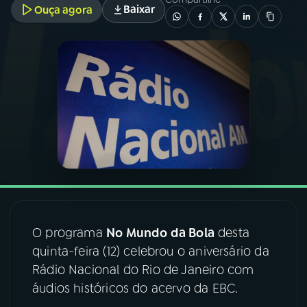
Baixar
Ouça agora
03
PROGRAMAÇÃO
04
PROGRAMAS
05
PODCASTS
06
VIDEOCASTS
07
ÚLTIMAS
O programa
No Mundo da Bola
desta
quinta-feira (12) celebrou o aniversário da
08
FESTIVAL DE MÚSICA
Rádio Nacional do Rio de Janeiro com
áudios históricos do acervo da EBC.
ACOMPANHE A RÁDIO NACIONAL