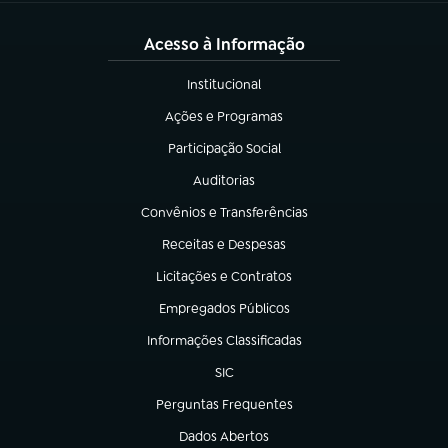
Acesso à Informação
Institucional
(abre em nova aba)
Ações e Programas
(abre em nova aba)
Participação Social
(abre em nova aba)
Auditorias
(abre em nova aba)
Convênios e Transferências
(abre em nova aba)
Receitas e Despesas
(abre em nova aba)
Licitações e Contratos
(abre em nova aba)
Empregados Públicos
(abre em nova aba)
Informações Classificadas
(abre em nova aba)
SIC
(abre em nova aba)
Perguntas Frequentes
(abre em nova aba)
Dados Abertos
(abre em nova aba)