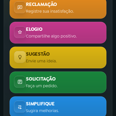
RECLAMAÇÃO
Registre sua insatisfação.
ELOGIO
Compartilhe algo positivo.
SUGESTÃO
Envie uma ideia.
SOLICITAÇÃO
Faça um pedido.
SIMPLIFIQUE
Sugira melhorias.