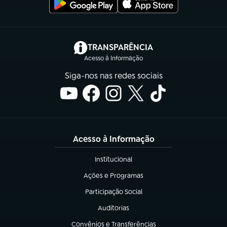
(abre em nova aba)
TRANSPARÊNCIA
Acesso à Informação
Siga-nos nas redes sociais
Acesso à Informação
Institucional
(abre em nova aba)
Ações e Programas
(abre em nova aba)
Participação Social
(abre em nova aba)
Auditorias
(abre em nova aba)
Convênios e Transferências