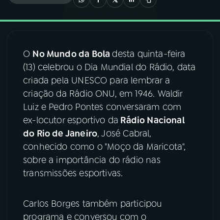
03
PROGRAMAÇÃO
O
No Mundo da Bola
desta quinta-feira
04
PROGRAMAS
(13) celebrou o Dia Mundial do Rádio, data
criada pela UNESCO para lembrar a
05
PODCASTS
criação da Rádio ONU, em 1946. Waldir
Luiz e Pedro Pontes conversaram com
ex-locutor esportivo da
Rádio Nacional
06
VIDEOCASTS
do Rio de Janeiro
, José Cabral,
conhecido como o "Moço da Maricota",
07
ÚLTIMAS
sobre a importância do rádio nas
transmissões esportivas.
08
FESTIVAL DE MÚSICA
Carlos Borges também participou
programa e conversou com o
ACOMPANHE A RÁDIO NACIONAL