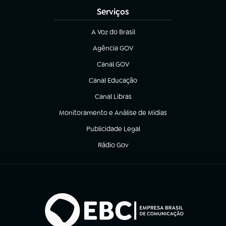
Serviços
A Voz do Brasil
(abre em nova aba)
Agência GOV
(abre em nova aba)
Canal GOV
(abre em nova aba)
Canal Educação
(abre em nova aba)
Canal Libras
(abre em nova aba)
Monitoramento e Análise de Mídias
(abre em nova aba)
Publicidade Legal
(abre em nova aba)
Rádio Gov
(abre em nova aba)