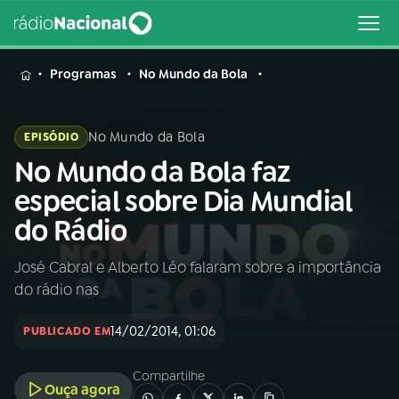
MENU
Programas
No Mundo da Bola
No Mundo da Bola
EPISÓDIO
No Mundo da Bola faz
Buscar
na
especial sobre Dia Mundial
Rádio
Buscar
do Rádio
Nacional
José Cabral e Alberto Léo falaram sobre a importância
AO VIVO
do rádio nas
01
INÍCIO
14/02/2014, 01:06
PUBLICADO EM
Compartilhe
02
A RÁDIO
Ouça agora