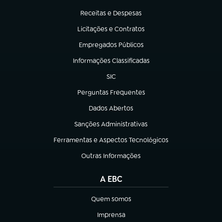
(abre em nova aba)
Receitas e Despesas
(abre em nova aba)
Licitações e Contratos
(abre em nova aba)
Empregados Públicos
(abre em nova aba)
Informações Classificadas
(abre em nova aba)
SIC
(abre em nova aba)
Perguntas Frequentes
(abre em nova aba)
Dados Abertos
(abre em nova aba)
Sanções Administrativas
(abre em nova aba)
Ferramentas e Aspectos Tecnológicos
(abre em nova aba)
Outras Informações
(abre em nova aba)
A EBC
Quem somos
(abre em nova aba)
Imprensa
(abre em nova aba)