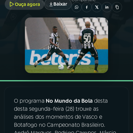
Baixar
Ouça agora
03
PROGRAMAÇÃO
04
PROGRAMAS
05
PODCASTS
06
VIDEOCASTS
07
ÚLTIMAS
O programa
No Mundo da Bola
desta
desta segunda-feira (28) trouxe as
08
FESTIVAL DE MÚSICA
análises dos momentos de Vasco e
Botafogo no Campeonato Brasileiro.
ACOMPANHE A RÁDIO NACIONAL
André Marques, Rodrigo Campos, Márcio