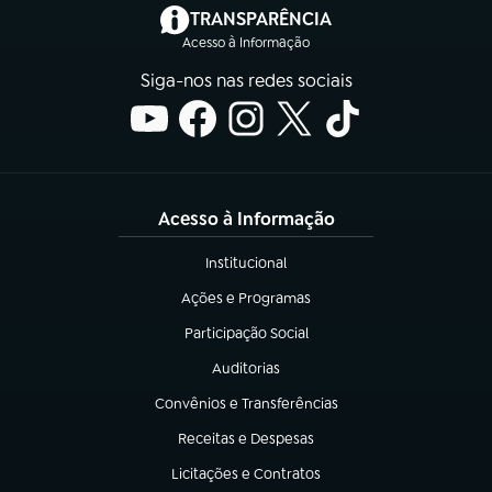
(abre em nova aba)
TRANSPARÊNCIA
Acesso à Informação
Siga-nos nas redes sociais
Acesso à Informação
Institucional
(abre em nova aba)
Ações e Programas
(abre em nova aba)
Participação Social
(abre em nova aba)
Auditorias
(abre em nova aba)
Convênios e Transferências
(abre em nova aba)
Receitas e Despesas
(abre em nova aba)
Licitações e Contratos
(abre em nova aba)