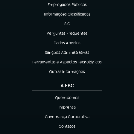
Empregados Públicos
(abre em nova aba)
Informações Classificadas
(abre em nova aba)
SIC
(abre em nova aba)
Perguntas Frequentes
(abre em nova aba)
Dados Abertos
(abre em nova aba)
Sanções Administrativas
(abre em nova aba)
Ferramentas e Aspectos Tecnológicos
(abre em nova aba)
Outras Informações
(abre em nova aba)
A EBC
Quem somos
(abre em nova aba)
Imprensa
(abre em nova aba)
Governança Corporativa
(abre em nova aba)
Contatos
(abre em nova aba)