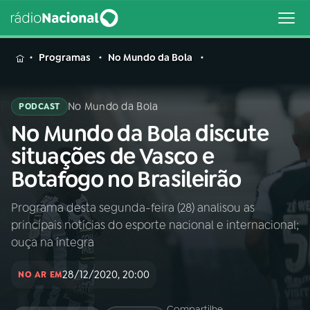
MENU
Programas
No Mundo da Bola
No Mundo da Bola
PODCAST
No Mundo da Bola discute
Buscar
na
situações de Vasco e
Rádio
Buscar
Botafogo no Brasileirão
Nacional
Programa desta segunda-feira (28) analisou as
AO VIVO
principais notícias do esporte nacional e internacional;
ouça na íntegra
01
INÍCIO
28/12/2020, 20:00
NO AR EM
02
A RÁDIO
Compartilhe