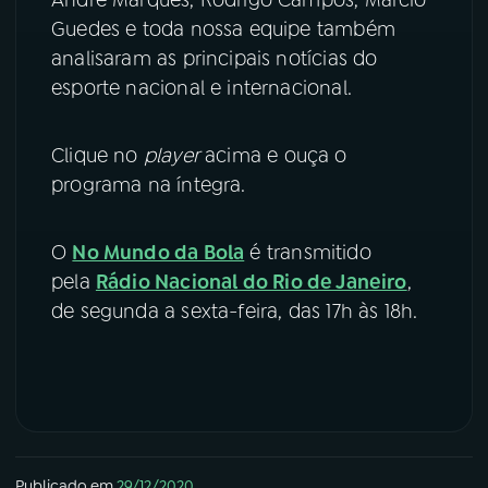
Guedes e toda nossa equipe também
YouTube
Facebook
analisaram as principais notícias do
esporte nacional e internacional.
Instagram
X
TikTok
Clique no
player
acima e ouça o
programa na íntegra.
O
No Mundo da Bola
é transmitido
pela
Rádio Nacional do Rio de Janeiro
,
de segunda a sexta-feira, das 17h às 18h.
Publicado em
29/12/2020