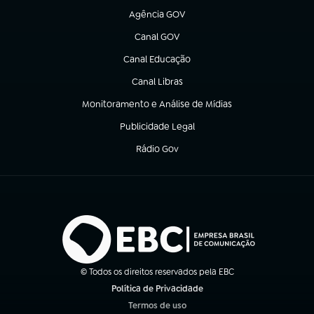
Agência GOV
(abre em nova aba)
Canal GOV
(abre em nova aba)
Canal Educação
(abre em nova aba)
Canal Libras
(abre em nova aba)
Monitoramento e Análise de Mídias
(abre em nova aba)
Publicidade Legal
(abre em nova aba)
Rádio Gov
(abre em nova aba)
© Todos os direitos reservados pela EBC
Política de Privacidade
(abre em nova aba)
Termos de uso
(abre em nova aba)