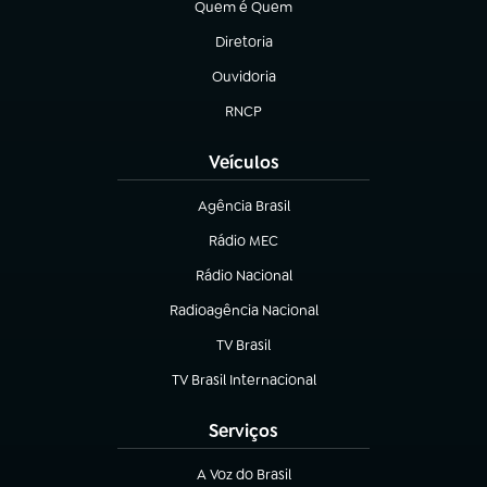
Quem é Quem
(abre em nova aba)
Diretoria
(abre em nova aba)
Ouvidoria
(abre em nova aba)
RNCP
(abre em nova aba)
Veículos
Agência Brasil
(abre em nova aba)
Rádio MEC
(abre em nova aba)
Rádio Nacional
Radioagência Nacional
(abre em nova aba)
TV Brasil
(abre em nova aba)
TV Brasil Internacional
(abre em nova aba)
Serviços
A Voz do Brasil
(abre em nova aba)