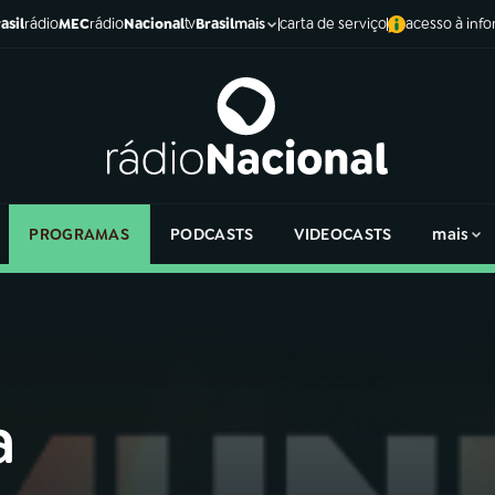
asil
rádio
MEC
rádio
Nacional
tv
Brasil
carta de serviço
acesso à inf
mais
PROGRAMAS
PODCASTS
VIDEOCASTS
mais
a