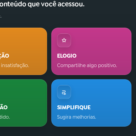
conteúdo que você acessou.
.
ÇÃO
ELOGIO
 insatisfação.
Compartilhe algo positivo.
ÇÃO
SIMPLIFIQUE
dido.
Sugira melhorias.