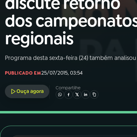
discute retorno
Nacional
dos campeonato
01
INÍCIO
regionais
02
A RÁDIO
Programa desta sexta-feira (24) também analisou 
03
PROGRAMAÇÃO
25/07/2015, 03:54
PUBLICADO EM
04
PROGRAMAS
Compartilhe
Ouça agora
05
PODCASTS
06
VIDEOCASTS