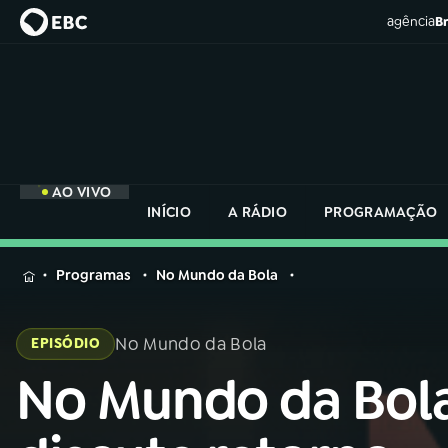
agência
Br
AO VIVO
INÍCIO
A RÁDIO
PROGRAMAÇÃO
MENU
Programas
No Mundo da Bola
Buscar
na
No Mundo da Bola
EPISÓDIO
Rádio
Buscar
Nacional
No Mundo da Bol
Buscar
na
Rádio
AO VIVO