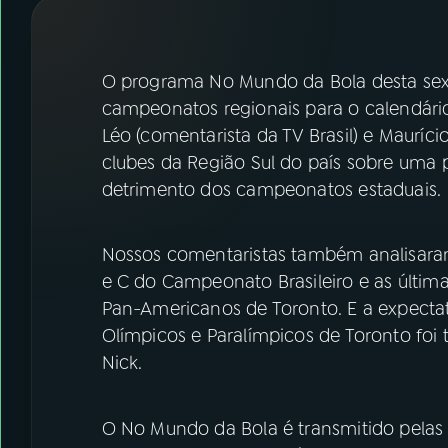
07
ÚLTIMAS
08
FESTIVAL DE MÚSICA
O programa No Mundo da Bola desta sexta
campeonatos regionais para o calendário 
Léo (comentarista da TV Brasil) e Mauríci
ACOMPANHE A RÁDIO NACIONAL
clubes da Região Sul do país sobre uma 
YouTube
Facebook
detrimento dos campeonatos estaduais.
Instagram
X
Nossos comentaristas também analisaram
TikTok
e C do Campeonato Brasileiro e as última
Pan-Americanos de Toronto. E a expectat
Olímpicos e Paralímpicos de Toronto foi
Nick.
O No Mundo da Bola é transmitido pelas 