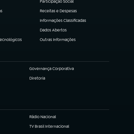
Participação Social
(abre em nova aba)
as
Receitas e Despesas
(abre em nova aba)
Informações Classificadas
(abre em nova aba)
Dados Abertos
(abre em nova aba)
Tecnológicos
Outras Informações
(abre em nova aba)
Governança Corporativa
(abre em nova aba)
Diretoria
(abre em nova aba)
Rádio Nacional
TV Brasil Internacional
(abre em nova aba)