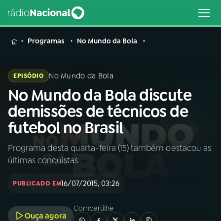
MENU
Programas
No Mundo da Bola
No Mundo da Bola
EPISÓDIO
No Mundo da Bola discute
Buscar
na
demissões de técnicos de
Rádio
Buscar
futebol no Brasil
Nacional
Programa desta quarta-feira (15) também destacou as
AO VIVO
últimas conquistas
01
INÍCIO
16/07/2015, 03:26
PUBLICADO EM
Compartilhe
02
A RÁDIO
Ouça agora