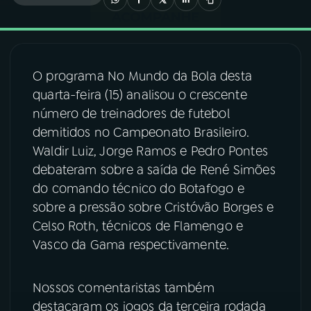
03
PROGRAMAÇÃO
O programa No Mundo da Bola desta
04
PROGRAMAS
quarta-feira (15) analisou o crescente
número de treinadores de futebol
05
PODCASTS
demitidos no Campeonato Brasileiro.
Waldir Luiz, Jorge Ramos e Pedro Pontes
debateram sobre a saída de René Simões
06
VIDEOCASTS
do comando técnico do Botafogo e
sobre a pressão sobre Cristóvão Borges e
07
ÚLTIMAS
Celso Roth, técnicos de Flamengo e
Vasco da Gama respectivamente.
08
FESTIVAL DE MÚSICA
Nossos comentaristas também
destacaram os jogos da terceira rodada
ACOMPANHE A RÁDIO NACIONAL