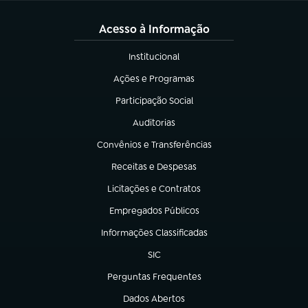
Acesso à Informação
Institucional
(abre em nova aba)
Ações e Programas
(abre em nova aba)
Participação Social
(abre em nova aba)
Auditorias
(abre em nova aba)
Convênios e Transferências
(abre em nova aba)
Receitas e Despesas
(abre em nova aba)
Licitações e Contratos
(abre em nova aba)
Empregados Públicos
(abre em nova aba)
Informações Classificadas
(abre em nova aba)
SIC
(abre em nova aba)
Perguntas Frequentes
(abre em nova aba)
Dados Abertos
(abre em nova aba)