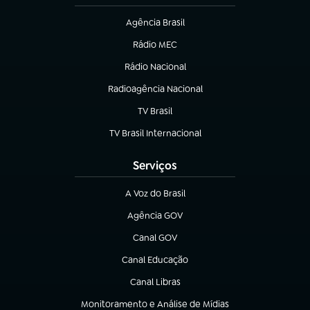
Agência Brasil
(abre em nova aba)
Rádio MEC
(abre em nova aba)
Rádio Nacional
Radioagência Nacional
(abre em nova aba)
TV Brasil
(abre em nova aba)
TV Brasil Internacional
(abre em nova aba)
Serviços
A Voz do Brasil
(abre em nova aba)
Agência GOV
(abre em nova aba)
Canal GOV
(abre em nova aba)
Canal Educação
(abre em nova aba)
Canal Libras
(abre em nova aba)
Monitoramento e Análise de Mídias
(abre em nova aba)