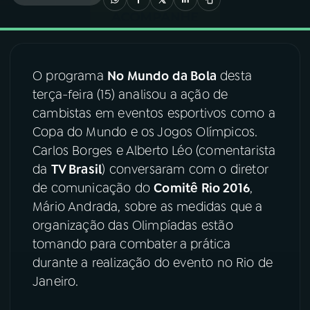
03
PROGRAMAÇÃO
O programa
No Mundo da Bola
desta
04
PROGRAMAS
terça-feira (15) analisou a ação de
cambistas em eventos esportivos como a
05
PODCASTS
Copa do Mundo e os Jogos Olímpicos.
Carlos Borges e Alberto Léo (comentarista
da
TV Brasil
) conversaram com o diretor
06
VIDEOCASTS
de comunicação do
Comitê Rio 2016
,
Mário Andrada, sobre as medidas que a
07
ÚLTIMAS
organização das Olimpíadas estão
tomando para combater a prática
durante a realização do evento no Rio de
08
FESTIVAL DE MÚSICA
Janeiro.
ACOMPANHE A RÁDIO NACIONAL