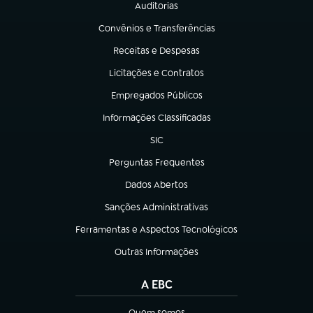
Auditorias
(abre em nova aba)
Convênios e Transferências
(abre em nova aba)
Receitas e Despesas
(abre em nova aba)
Licitações e Contratos
(abre em nova aba)
Empregados Públicos
(abre em nova aba)
Informações Classificadas
(abre em nova aba)
SIC
(abre em nova aba)
Perguntas Frequentes
(abre em nova aba)
Dados Abertos
(abre em nova aba)
Sanções Administrativas
(abre em nova aba)
Ferramentas e Aspectos Tecnológicos
(abre em nova aba)
Outras Informações
(abre em nova aba)
A EBC
Quem somos