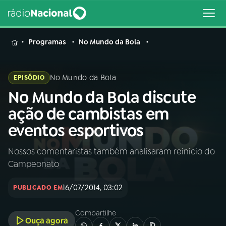
MENU
Programas
No Mundo da Bola
No Mundo da Bola
EPISÓDIO
No Mundo da Bola discute
Buscar
na
ação de cambistas em
Rádio
Buscar
eventos esportivos
Nacional
Nossos comentaristas também analisaram reinício do
AO VIVO
Campeonato
01
INÍCIO
16/07/2014, 03:02
PUBLICADO EM
Compartilhe
02
A RÁDIO
Ouça agora