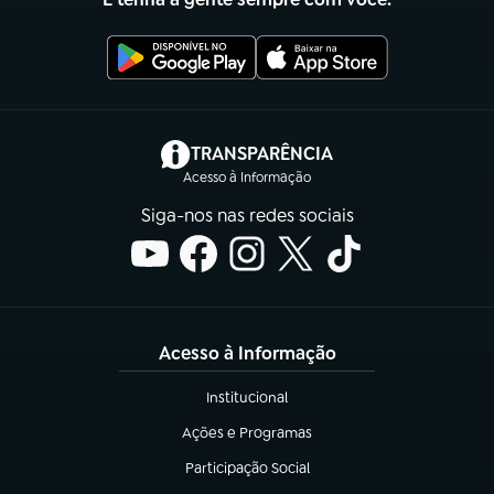
(abre em nova aba)
TRANSPARÊNCIA
Acesso à Informação
Siga-nos nas redes sociais
Acesso à Informação
Institucional
(abre em nova aba)
Ações e Programas
(abre em nova aba)
Participação Social
(abre em nova aba)