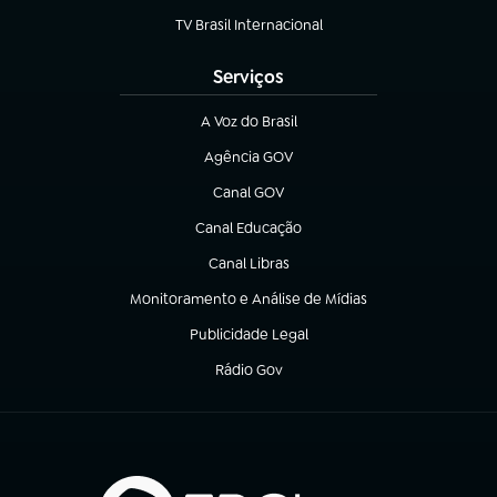
TV Brasil Internacional
(abre em nova aba)
Serviços
A Voz do Brasil
(abre em nova aba)
Agência GOV
(abre em nova aba)
Canal GOV
(abre em nova aba)
Canal Educação
(abre em nova aba)
Canal Libras
(abre em nova aba)
Monitoramento e Análise de Mídias
(abre em nova aba)
Publicidade Legal
(abre em nova aba)
Rádio Gov
(abre em nova aba)