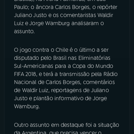
Paulo; o âncora Carlos Borges, o repórter
YouTube
Facebook
Juliano Justo e os comentaristas Waldir
Luiz e Jorge Wamburg analisaram o
Instagram
X
assunto.
TikTok
O jogo contra o Chile é o último a ser
disputado pelo Brasil nas Eliminatórias
Sul-Americanas para a Copa do Mundo
FIFA 2018, e terá a transmissão pela Rádio
Nacional de Carlos Borges, comentários
de Waldir Luiz, reportagens de Juliano
Justo e plantão informativo de Jorge
Wamburg.
Outro assunto em destaque foi a situação
da Argentina, que precisa vencer o