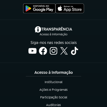
(abre em nova aba)
TRANSPARÊNCIA
Acesso à Informação
Siga-nos nas redes sociais
Acesso à Informação
Institucional
(abre em nova aba)
Ações e Programas
(abre em nova aba)
Participação Social
(abre em nova aba)
Auditorias
(abre em nova aba)