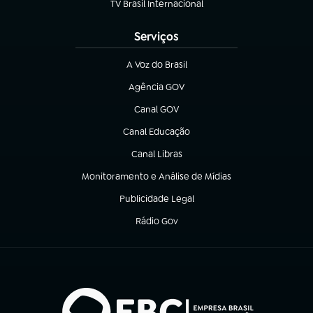
TV Brasil Internacional
(abre em nova aba)
Serviços
A Voz do Brasil
(abre em nova aba)
Agência GOV
(abre em nova aba)
Canal GOV
(abre em nova aba)
Canal Educação
(abre em nova aba)
Canal Libras
(abre em nova aba)
Monitoramento e Análise de Mídias
(abre em nova aba)
Publicidade Legal
(abre em nova aba)
Rádio Gov
(abre em nova aba)