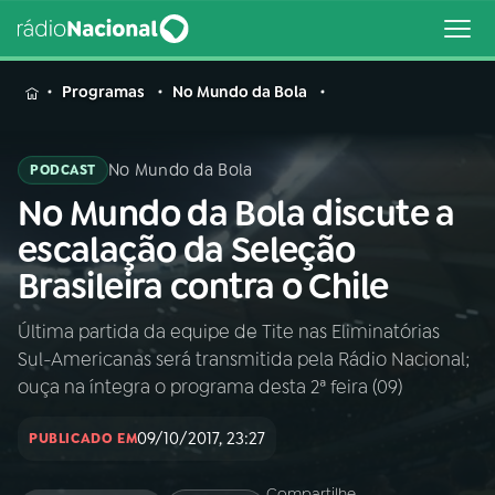
MENU
Programas
No Mundo da Bola
No Mundo da Bola
PODCAST
No Mundo da Bola discute a
Buscar
na
escalação da Seleção
Rádio
Buscar
Brasileira contra o Chile
Nacional
Última partida da equipe de Tite nas Eliminatórias
AO VIVO
Sul-Americanas será transmitida pela Rádio Nacional;
ouça na íntegra o programa desta 2ª feira (09)
01
INÍCIO
09/10/2017, 23:27
PUBLICADO EM
02
A RÁDIO
Compartilhe