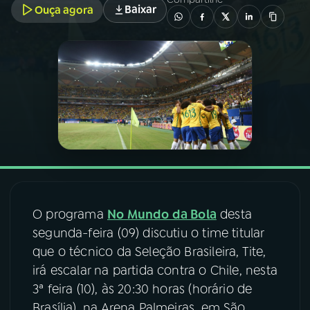
Baixar
Ouça agora
03
PROGRAMAÇÃO
04
PROGRAMAS
05
PODCASTS
06
VIDEOCASTS
O programa
No Mundo da Bola
desta
07
ÚLTIMAS
segunda-feira (09) discutiu o time titular
que o técnico da Seleção Brasileira, Tite,
08
FESTIVAL DE MÚSICA
irá escalar na partida contra o Chile, nesta
3ª feira (10), às 20:30 horas (horário de
Brasília), na Arena Palmeiras, em São
ACOMPANHE A RÁDIO NACIONAL