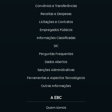
Convênios e Transferências
(abre em nova aba)
Receitas e Despesas
(abre em nova aba)
Licitações e Contratos
(abre em nova aba)
Empregados Públicos
(abre em nova aba)
Informações Classificadas
(abre em nova aba)
SIC
(abre em nova aba)
Perguntas Frequentes
(abre em nova aba)
Dados Abertos
(abre em nova aba)
Sanções Administrativas
(abre em nova aba)
Ferramentas e Aspectos Tecnológicos
(abre em nova aba)
Outras Informações
(abre em nova aba)
A EBC
Quem somos
(abre em nova aba)