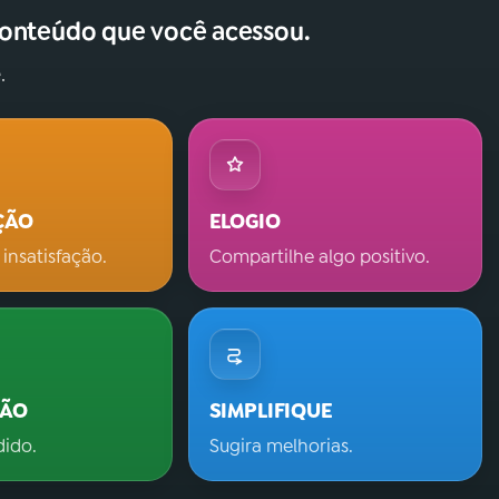
conteúdo que você acessou.
.
ÇÃO
ELOGIO
 insatisfação.
Compartilhe algo positivo.
ÇÃO
SIMPLIFIQUE
dido.
Sugira melhorias.