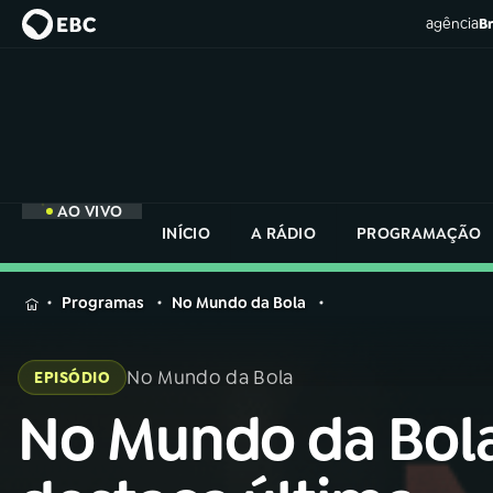
agência
Br
AO VIVO
INÍCIO
A RÁDIO
PROGRAMAÇÃO
MENU
Programas
No Mundo da Bola
Buscar
na
No Mundo da Bola
EPISÓDIO
Rádio
Buscar
Nacional
No Mundo da Bol
Buscar
na
Rádio
AO VIVO