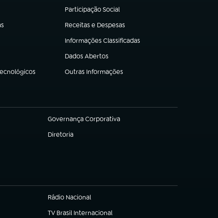
Participação Social
(abre em nova aba)
as
Receitas e Despesas
(abre em nova aba)
Informações Classificadas
(abre em nova aba)
Dados Abertos
(abre em nova aba)
Tecnológicos
Outras Informações
(abre em nova aba)
Governança Corporativa
(abre em nova aba)
Diretoria
(abre em nova aba)
Rádio Nacional
TV Brasil Internacional
(abre em nova aba)