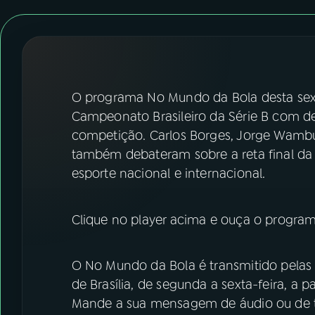
07
ÚLTIMAS
08
FESTIVAL DE MÚSICA
ACOMPANHE A RÁDIO NACIONAL
O programa No Mundo da Bola desta sexta
Campeonato Brasileiro da Série B com d
YouTube
Facebook
competição. Carlos Borges, Jorge Wambu
também debateram sobre a reta final da S
Instagram
X
esporte nacional e internacional.
TikTok
Clique no player acima e ouça o program
O No Mundo da Bola é transmitido pelas 
de Brasília, de segunda a sexta-feira, a p
Mande a sua mensagem de áudio ou de t