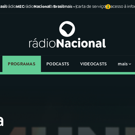
asil
rádio
MEC
rádio
Nacional
tv
Brasil
carta de serviço
acesso à inf
mais
PROGRAMAS
PODCASTS
VIDEOCASTS
mais
a