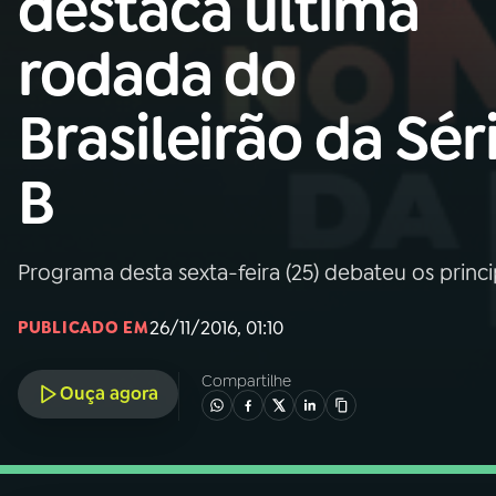
destaca última
Nacional
rodada do
01
INÍCIO
Brasileirão da Sér
02
A RÁDIO
B
03
PROGRAMAÇÃO
Programa desta sexta-feira (25) debateu os princi
04
PROGRAMAS
26/11/2016, 01:10
PUBLICADO EM
05
PODCASTS
Compartilhe
Ouça agora
06
VIDEOCASTS