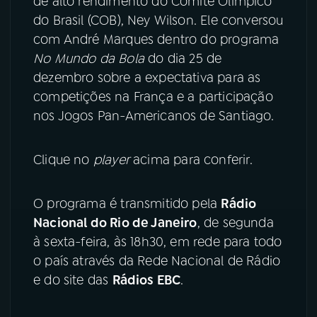
de alto rendimento do Comitê Olímpico
do Brasil (COB), Ney Wilson. Ele conversou
YouTube
Facebook
com André Marques dentro do programa
No Mundo da Bola
do dia 25 de
Instagram
X
dezembro sobre a expectativa para as
competições na França e a participação
TikTok
nos Jogos Pan-Americanos de Santiago.
Clique no
player
acima para conferir.
O programa é transmitido pela
Rádio
Nacional do Rio de Janeiro
, de segunda
à sexta-feira, às 18h30, em rede para todo
o país através da Rede Nacional de Rádio
e do site das
Rádios EBC
.