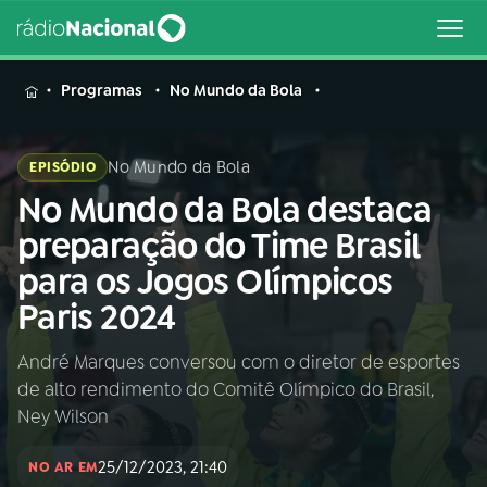
MENU
Programas
No Mundo da Bola
No Mundo da Bola
EPISÓDIO
No Mundo da Bola destaca
Buscar
na
preparação do Time Brasil
Rádio
Buscar
para os Jogos Olímpicos
Nacional
Paris 2024
AO VIVO
André Marques conversou com o diretor de esportes
de alto rendimento do Comitê Olímpico do Brasil,
01
INÍCIO
Ney Wilson
25/12/2023, 21:40
02
A RÁDIO
NO AR EM