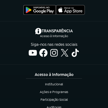
(abre em nova aba)
TRANSPARÊNCIA
Acesso à Informação
Siga-nos nas redes sociais
Acesso à Informação
Institucional
(abre em nova aba)
Ações e Programas
(abre em nova aba)
Participação Social
(abre em nova aba)
Auditorias