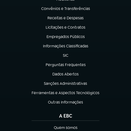
(abre em nova aba)
Convênios e Transferências
(abre em nova aba)
Receitas e Despesas
(abre em nova aba)
Licitações e Contratos
(abre em nova aba)
Empregados Públicos
(abre em nova aba)
Informações Classificadas
(abre em nova aba)
SIC
(abre em nova aba)
Perguntas Frequentes
(abre em nova aba)
Dados Abertos
(abre em nova aba)
Sanções Administrativas
(abre em nova aba)
Ferramentas e Aspectos Tecnológicos
(abre em nova aba)
Outras Informações
(abre em nova aba)
A EBC
Quem somos
(abre em nova aba)