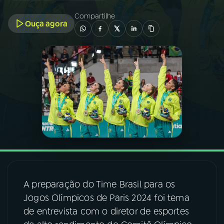
Compartilhe
Ouça agora
03
PROGRAMAÇÃO
04
PROGRAMAS
05
PODCASTS
06
VIDEOCASTS
07
ÚLTIMAS
A preparação do Time Brasil para os
08
FESTIVAL DE MÚSICA
Jogos Olímpicos de Paris 2024 foi tema
de entrevista com o diretor de esportes
ACOMPANHE A RÁDIO NACIONAL