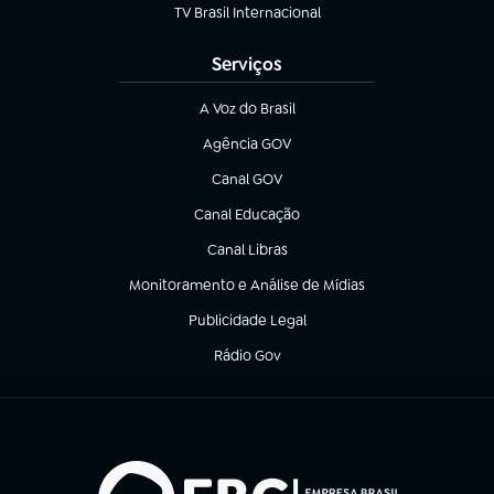
TV Brasil Internacional
(abre em nova aba)
Serviços
A Voz do Brasil
(abre em nova aba)
Agência GOV
(abre em nova aba)
Canal GOV
(abre em nova aba)
Canal Educação
(abre em nova aba)
Canal Libras
(abre em nova aba)
Monitoramento e Análise de Mídias
(abre em nova aba)
Publicidade Legal
(abre em nova aba)
Rádio Gov
(abre em nova aba)