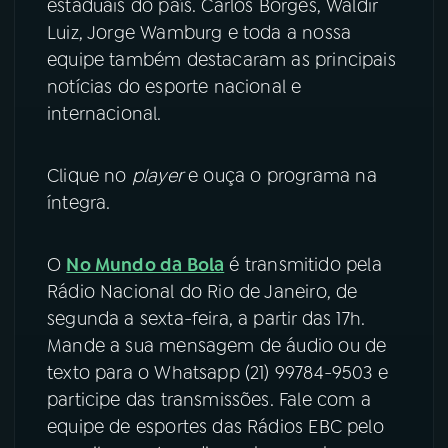
estaduais do país. Carlos Borges, Waldir
Luiz, Jorge Wamburg e toda a nossa
YouTube
Facebook
equipe também destacaram as principais
notícias do esporte nacional e
Instagram
X
internacional.
TikTok
Clique no
player
e ouça o programa na
íntegra.
O
No Mundo da Bola
é transmitido pela
Rádio Nacional do Rio de Janeiro, de
segunda a sexta-feira, a partir das 17h.
Mande a sua mensagem de áudio ou de
texto para o Whatsapp (21) 99784-9503 e
participe das transmissões. Fale com a
equipe de esportes das Rádios EBC pelo