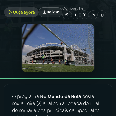
Compartilhe
Baixar
Ouça agora
03
PROGRAMAÇÃO
04
PROGRAMAS
05
PODCASTS
06
VIDEOCASTS
07
ÚLTIMAS
O programa
No Mundo da Bola
desta
08
FESTIVAL DE MÚSICA
sexta-feira (2) analisou a rodada de final
de semana dos principais campeonatos
ACOMPANHE A RÁDIO NACIONAL