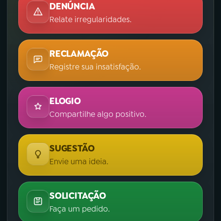
DENÚNCIA
Relate irregularidades.
RECLAMAÇÃO
Registre sua insatisfação.
ELOGIO
Compartilhe algo positivo.
SUGESTÃO
Envie uma ideia.
SOLICITAÇÃO
Faça um pedido.