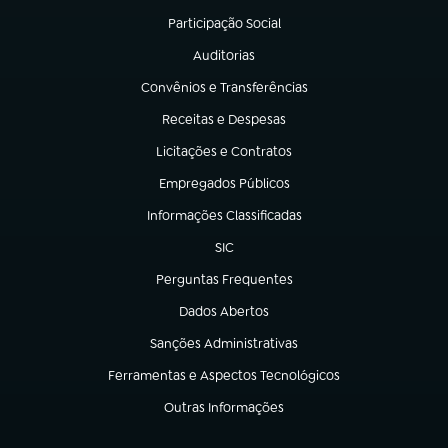
Participação Social
(abre em nova aba)
Auditorias
(abre em nova aba)
Convênios e Transferências
(abre em nova aba)
Receitas e Despesas
(abre em nova aba)
Licitações e Contratos
(abre em nova aba)
Empregados Públicos
(abre em nova aba)
Informações Classificadas
(abre em nova aba)
SIC
(abre em nova aba)
Perguntas Frequentes
(abre em nova aba)
Dados Abertos
(abre em nova aba)
Sanções Administrativas
(abre em nova aba)
Ferramentas e Aspectos Tecnológicos
(abre em nova aba)
Outras Informações
(abre em nova aba)