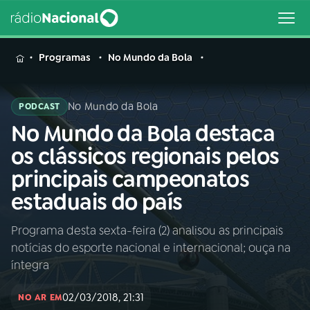
MENU
Programas
No Mundo da Bola
No Mundo da Bola
PODCAST
No Mundo da Bola destaca
Buscar
na
os clássicos regionais pelos
Rádio
Buscar
principais campeonatos
Nacional
estaduais do país
AO VIVO
Programa desta sexta-feira (2) analisou as principais
notícias do esporte nacional e internacional; ouça na
01
INÍCIO
íntegra
02/03/2018, 21:31
02
A RÁDIO
NO AR EM