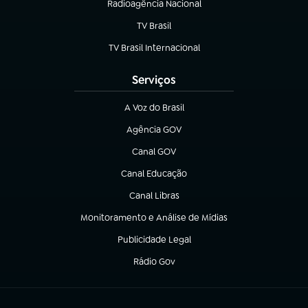
Radioagência Nacional
(abre em nova aba)
TV Brasil
(abre em nova aba)
TV Brasil Internacional
(abre em nova aba)
Serviços
A Voz do Brasil
(abre em nova aba)
Agência GOV
(abre em nova aba)
Canal GOV
(abre em nova aba)
Canal Educação
(abre em nova aba)
Canal Libras
(abre em nova aba)
Monitoramento e Análise de Mídias
(abre em nova aba)
Publicidade Legal
(abre em nova aba)
Rádio Gov
(abre em nova aba)