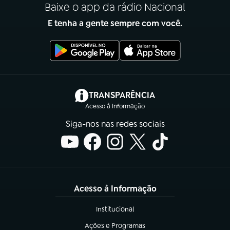
Baixe o app da rádio Nacional
E tenha a gente sempre com você.
(abre em nova aba)
TRANSPARÊNCIA
Acesso à Informação
Siga-nos nas redes sociais
Acesso à Informação
Institucional
(abre em nova aba)
Ações e Programas
(abre em nova aba)