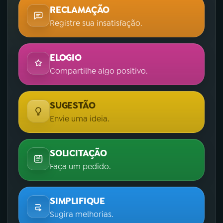
RECLAMAÇÃO
Registre sua insatisfação.
ELOGIO
Compartilhe algo positivo.
SUGESTÃO
Envie uma ideia.
SOLICITAÇÃO
Faça um pedido.
SIMPLIFIQUE
Sugira melhorias.