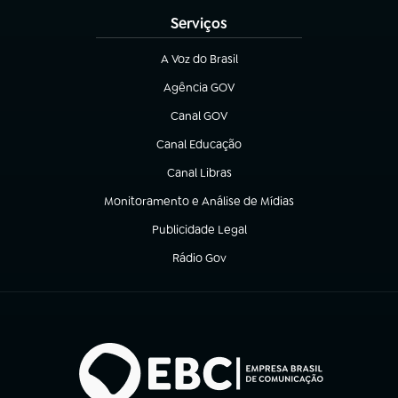
Serviços
A Voz do Brasil
(abre em nova aba)
Agência GOV
(abre em nova aba)
Canal GOV
(abre em nova aba)
Canal Educação
(abre em nova aba)
Canal Libras
(abre em nova aba)
Monitoramento e Análise de Mídias
(abre em nova aba)
Publicidade Legal
(abre em nova aba)
Rádio Gov
(abre em nova aba)