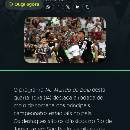
Ouça agora
03
PROGRAMAÇÃO
04
PROGRAMAS
05
PODCASTS
06
VIDEOCASTS
O programa
No Mundo da Bola
desta
07
ÚLTIMAS
quarta-feira (14) destaca a rodada de
meio de semana dos principais
08
FESTIVAL DE MÚSICA
campeonatos estaduais do país.
Os destaques são os clássicos no Rio de
ACOMPANHE A RÁDIO NACIONAL
Janeiro e em São Paulo, as oitavas de