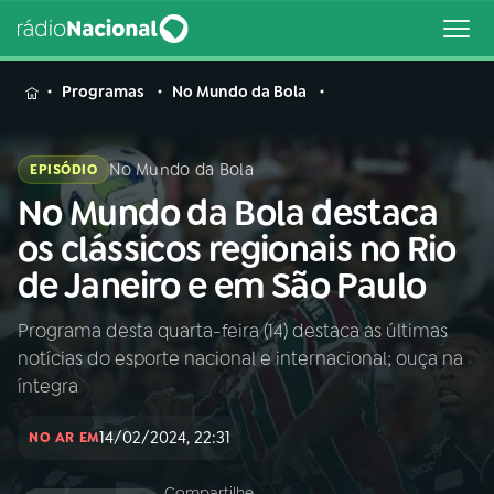
MENU
Programas
No Mundo da Bola
No Mundo da Bola
EPISÓDIO
No Mundo da Bola destaca
Buscar
na
os clássicos regionais no Rio
Rádio
Buscar
de Janeiro e em São Paulo
Nacional
Programa desta quarta-feira (14) destaca as últimas
AO VIVO
notícias do esporte nacional e internacional; ouça na
íntegra
01
INÍCIO
14/02/2024, 22:31
NO AR EM
02
A RÁDIO
Compartilhe