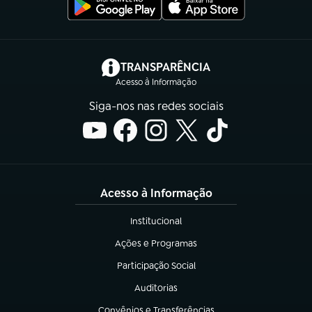
(abre em nova aba)
TRANSPARÊNCIA
Acesso à Informação
Siga-nos nas redes sociais
Acesso à Informação
Institucional
(abre em nova aba)
Ações e Programas
(abre em nova aba)
Participação Social
(abre em nova aba)
Auditorias
(abre em nova aba)
Convênios e Transferências