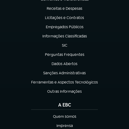
(abre em nova aba)
Receitas e Despesas
(abre em nova aba)
Licitações e Contratos
(abre em nova aba)
Empregados Públicos
(abre em nova aba)
Informações Classificadas
(abre em nova aba)
SIC
(abre em nova aba)
Perguntas Frequentes
(abre em nova aba)
Dados Abertos
(abre em nova aba)
Sanções Administrativas
(abre em nova aba)
Ferramentas e Aspectos Tecnológicos
(abre em nova aba)
Outras Informações
(abre em nova aba)
A EBC
Quem somos
(abre em nova aba)
Imprensa
(abre em nova aba)