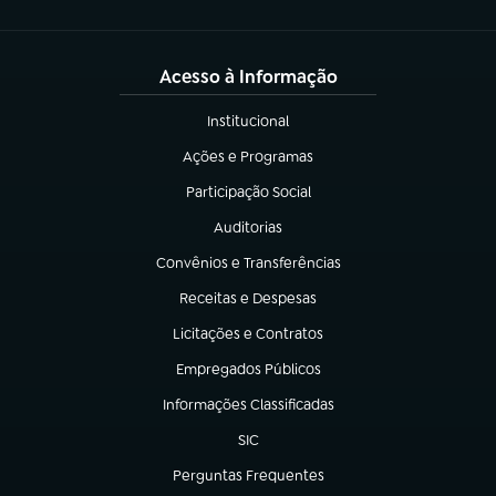
Acesso à Informação
Institucional
(abre em nova aba)
Ações e Programas
(abre em nova aba)
Participação Social
(abre em nova aba)
Auditorias
(abre em nova aba)
Convênios e Transferências
(abre em nova aba)
Receitas e Despesas
(abre em nova aba)
Licitações e Contratos
(abre em nova aba)
Empregados Públicos
(abre em nova aba)
Informações Classificadas
(abre em nova aba)
SIC
(abre em nova aba)
Perguntas Frequentes
(abre em nova aba)