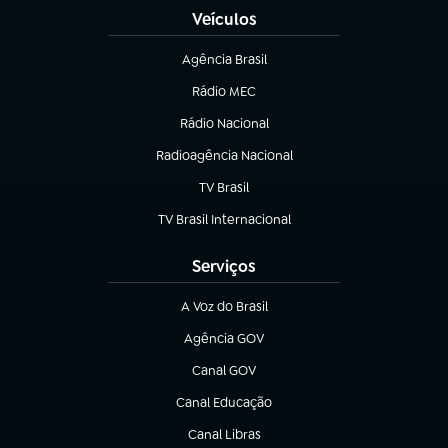
Veículos
Agência Brasil
(abre em nova aba)
Rádio MEC
(abre em nova aba)
Rádio Nacional
Radioagência Nacional
(abre em nova aba)
TV Brasil
(abre em nova aba)
TV Brasil Internacional
(abre em nova aba)
Serviços
A Voz do Brasil
(abre em nova aba)
Agência GOV
(abre em nova aba)
Canal GOV
(abre em nova aba)
Canal Educação
(abre em nova aba)
Canal Libras
(abre em nova aba)