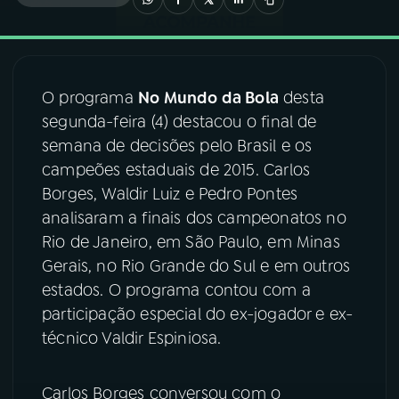
03
PROGRAMAÇÃO
O programa
No Mundo da Bola
desta
04
PROGRAMAS
segunda-feira (4) destacou o final de
semana de decisões pelo Brasil e os
05
PODCASTS
campeões estaduais de 2015. Carlos
Borges, Waldir Luiz e Pedro Pontes
analisaram a finais dos campeonatos no
06
VIDEOCASTS
Rio de Janeiro, em São Paulo, em Minas
Gerais, no Rio Grande do Sul e em outros
07
ÚLTIMAS
estados. O programa contou com a
participação especial do ex-jogador e ex-
técnico Valdir Espiniosa.
08
FESTIVAL DE MÚSICA
Carlos Borges conversou com o
ACOMPANHE A RÁDIO NACIONAL