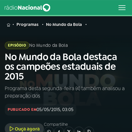
MENU
Programas
No Mundo da Bola
No Mundo da Bola
EPISÓDIO
No Mundo da Bola destaca
Buscar
na
os campeões estaduais de
Rádio
Buscar
2015
Nacional
Programa desta segunda-feira (4) também analisou a
AO VIVO
preparação dos
01
INÍCIO
05/05/2015, 03:05
PUBLICADO EM
Compartilhe
02
A RÁDIO
Ouça agora