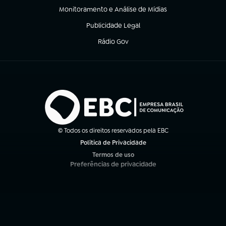
Monitoramento e Análise de Mídias
(abre em nova aba)
Publicidade Legal
(abre em nova aba)
Rádio Gov
(abre em nova aba)
© Todos os direitos reservados pela EBC
Política de Privacidade
(abre em nova aba)
Termos de uso
(abre em nova aba)
Preferências de privacidade