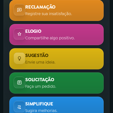
RECLAMAÇÃO
Registre sua insatisfação.
ELOGIO
Compartilhe algo positivo.
SUGESTÃO
Envie uma ideia.
SOLICITAÇÃO
Faça um pedido.
SIMPLIFIQUE
Sugira melhorias.