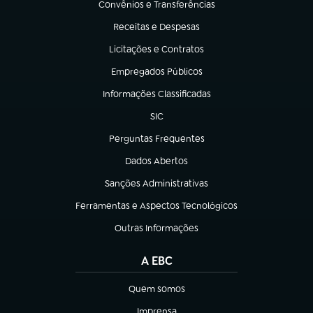
Convênios e Transferências
(abre em nova aba)
Receitas e Despesas
(abre em nova aba)
Licitações e Contratos
(abre em nova aba)
Empregados Públicos
(abre em nova aba)
Informações Classificadas
(abre em nova aba)
SIC
(abre em nova aba)
Perguntas Frequentes
(abre em nova aba)
Dados Abertos
(abre em nova aba)
Sanções Administrativas
(abre em nova aba)
Ferramentas e Aspectos Tecnológicos
(abre em nova aba)
Outras Informações
(abre em nova aba)
A EBC
Quem somos
(abre em nova aba)
Imprensa