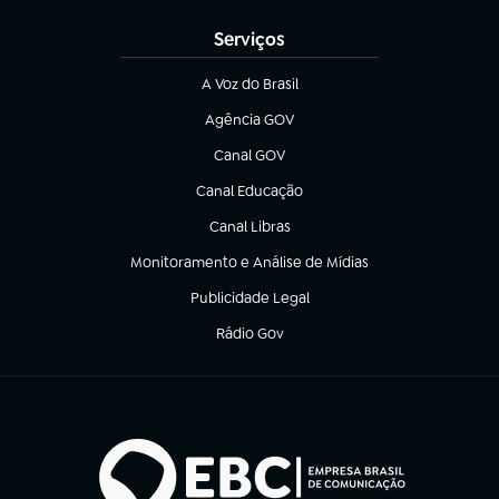
Serviços
A Voz do Brasil
(abre em nova aba)
Agência GOV
(abre em nova aba)
Canal GOV
(abre em nova aba)
Canal Educação
(abre em nova aba)
Canal Libras
(abre em nova aba)
Monitoramento e Análise de Mídias
(abre em nova aba)
Publicidade Legal
(abre em nova aba)
Rádio Gov
(abre em nova aba)