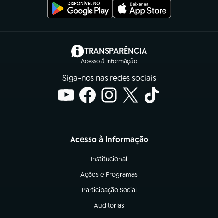
(abre em nova aba)
TRANSPARÊNCIA
Acesso à Informação
Siga-nos nas redes sociais
Acesso à Informação
Institucional
(abre em nova aba)
Ações e Programas
(abre em nova aba)
Participação Social
(abre em nova aba)
Auditorias
(abre em nova aba)