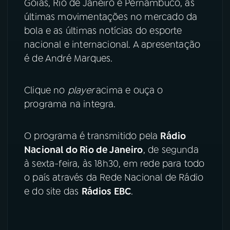
Goiás, Rio de Janeiro e Pernambuco, as
últimas movimentações no mercado da
YouTube
Facebook
bola e as últimas notícias do esporte
nacional e internacional. A apresentação
Instagram
X
é de André Marques.
TikTok
Clique no
player
acima e ouça o
programa na integra.
O programa é transmitido pela
Rádio
Nacional do Rio de Janeiro
, de segunda
à sexta-feira, às 18h30, em rede para todo
o país através da Rede Nacional de Rádio
e do site das
Rádios EBC
.