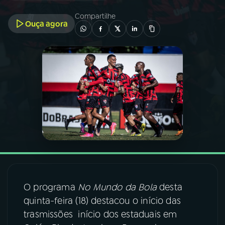
Compartilhe
Ouça agora
03
PROGRAMAÇÃO
04
PROGRAMAS
05
PODCASTS
06
VIDEOCASTS
07
ÚLTIMAS
O programa
No Mundo da Bola
desta
08
FESTIVAL DE MÚSICA
quinta-feira (18) destacou o início das
trasmissões início dos estaduais em
ACOMPANHE A RÁDIO NACIONAL