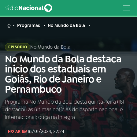
MENU
Programas
No Mundo da Bola
No Mundo da Bola
EPISÓDIO
No Mundo da Bola destaca
Buscar
na
início dos estaduais em
Rádio
Buscar
Goiás, Rio de Janeiro e
Nacional
Pernambuco
AO VIVO
Programa No Mundo da Bola desta quinta-feira (18)
destacou as últimas notícias do esporte nacional e
01
INÍCIO
internacional; ouça na íntegra
18/01/2024, 22:24
02
A RÁDIO
NO AR EM