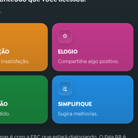
.
ÇÃO
ELOGIO
 insatisfação.
Compartilhe algo positivo.
ÇÃO
SIMPLIFIQUE
dido.
Sugira melhorias.
 mas é com a EBC que estará dialogando. O Fala.BR é