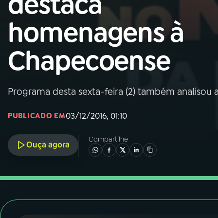
destaca
Nacional
homenagens à
01
INÍCIO
Chapecoense
02
A RÁDIO
Programa desta sexta-feira (2) também analisou as
03
PROGRAMAÇÃO
03/12/2016, 01:10
PUBLICADO EM
04
PROGRAMAS
Compartilhe
Ouça agora
05
PODCASTS
06
VIDEOCASTS