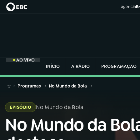
agência
Br
AO VIVO
INÍCIO
A RÁDIO
PROGRAMAÇÃO
MENU
Programas
No Mundo da Bola
Buscar
na
No Mundo da Bola
EPISÓDIO
Rádio
Buscar
Nacional
No Mundo da Bol
Buscar
na
Rádio
AO VIVO