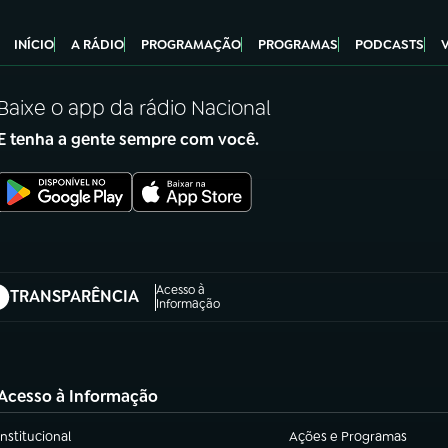
INÍCIO
A RÁDIO
PROGRAMAÇÃO
PROGRAMAS
PODCASTS
Baixe o app da rádio Nacional
E tenha a gente sempre com você.
Acesso à
TRANSPARÊNCIA
abre em nova aba)
Informação
Acesso à Informação
Institucional
Ações e Programas
(abre em nova aba)
(abre em nova aba)