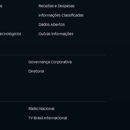
as
Receitas e Despesas
(abre em nova aba)
Informações Classificadas
(abre em nova aba)
Dados Abertos
(abre em nova aba)
Tecnológicos
Outras Informações
(abre em nova aba)
Governança Corporativa
(abre em nova aba)
Diretoria
(abre em nova aba)
Rádio Nacional
TV Brasil Internacional
(abre em nova aba)