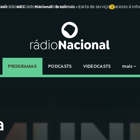
asil
rádio
MEC
rádio
Nacional
tv
Brasil
carta de serviço
acesso à inf
mais
PROGRAMAS
PODCASTS
VIDEOCASTS
mais
a