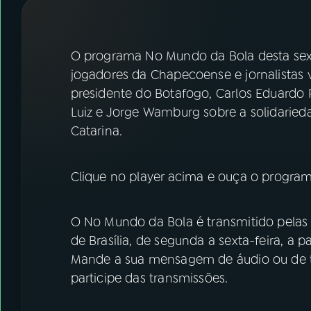
07
ÚLTIMAS
08
FESTIVAL DE MÚSICA
O programa No Mundo da Bola desta sext
jogadores da Chapecoense e jornalistas 
presidente do Botafogo, Carlos Eduardo 
ACOMPANHE A RÁDIO NACIONAL
Luiz e Jorge Wamburg sobre a solidarieda
YouTube
Facebook
Catarina.
Instagram
X
Clique no player acima e ouça o program
TikTok
O No Mundo da Bola é transmitido pelas 
de Brasília, de segunda a sexta-feira, a p
Mande a sua mensagem de áudio ou de t
participe das transmissões.