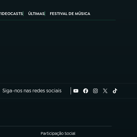
VIDEOCASTS
ÚLTIMAS
FESTIVAL DE MÚSICA
Siga-nos nas redes sociais
Participação Social
(abre em nova aba)