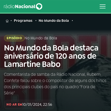
MENU
Programas
No Mundo da Bola
No Mundo da Bola
EPISÓDIO
No Mundo da Bola destaca
Buscar
na
aniversário de 120 anos de
Rádio
Buscar
Lamartine Babo
Nacional
Comentarista de samba da Rádio Nacional, Rubem
AO VIVO
Confete falou sobre o compositor de alguns dos hinos
dos principais clubes do país no quadro "Fora de
01
INÍCIO
Série"
10/01/2024, 22:56
NO AR EM
02
A RÁDIO