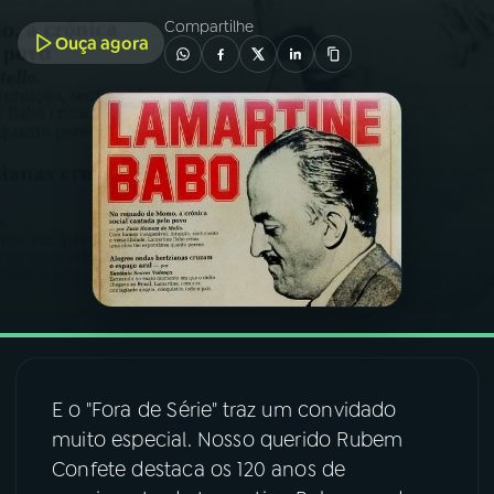
Compartilhe
Ouça agora
03
PROGRAMAÇÃO
04
PROGRAMAS
05
PODCASTS
06
VIDEOCASTS
07
ÚLTIMAS
E o "Fora de Série" traz um convidado
08
FESTIVAL DE MÚSICA
muito especial. Nosso querido Rubem
Confete destaca os 120 anos de
ACOMPANHE A RÁDIO NACIONAL