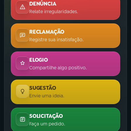
DENÚNCIA
Relate irregularidades.
RECLAMAÇÃO
Registre sua insatisfação.
ELOGIO
Compartilhe algo positivo.
SUGESTÃO
Envie uma ideia.
SOLICITAÇÃO
Faça um pedido.