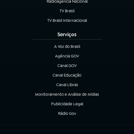
Radioagência Nacional
(abre em nova aba)
TV Brasil
(abre em nova aba)
TV Brasil Internacional
(abre em nova aba)
Serviços
A Voz do Brasil
(abre em nova aba)
Agência GOV
(abre em nova aba)
Canal GOV
(abre em nova aba)
Canal Educação
(abre em nova aba)
Canal Libras
(abre em nova aba)
Monitoramento e Análise de Mídias
(abre em nova aba)
Publicidade Legal
(abre em nova aba)
Rádio Gov
(abre em nova aba)