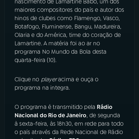
nascimento de Lamartine Babo, um dos
maiores compositores do país e autor dos
YouTube
Facebook
hinos de clubes como Flamengo, Vasco,
Botafogo, Fluminense, Bangu, Madureira,
Instagram
X
Olaria e do América, time do coração de
Lamartine. A matéria foi ao ar no
TikTok
programa No Mundo da Bola desta
quarta-feira (10).
Clique no
player
acima e ouça o
programa na integra.
O programa é transmitido pela
Rádio
Nacional do Rio de Janeiro
, de segunda
à sexta-feira, às 18h30, em rede para todo
o país através da Rede Nacional de Rádio