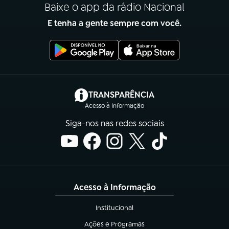
Baixe o app da rádio Nacional
E tenha a gente sempre com você.
(abre em nova aba)
TRANSPARÊNCIA
Acesso à Informação
Siga-nos nas redes sociais
Acesso à Informação
Institucional
(abre em nova aba)
Ações e Programas
(abre em nova aba)