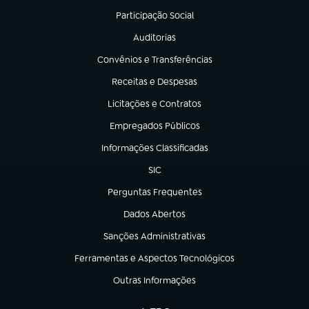
Participação Social
(abre em nova aba)
Auditorias
(abre em nova aba)
Convênios e Transferências
(abre em nova aba)
Receitas e Despesas
(abre em nova aba)
Licitações e Contratos
(abre em nova aba)
Empregados Públicos
(abre em nova aba)
Informações Classificadas
(abre em nova aba)
SIC
(abre em nova aba)
Perguntas Frequentes
(abre em nova aba)
Dados Abertos
(abre em nova aba)
Sanções Administrativas
(abre em nova aba)
Ferramentas e Aspectos Tecnológicos
(abre em nova aba)
Outras Informações
(abre em nova aba)