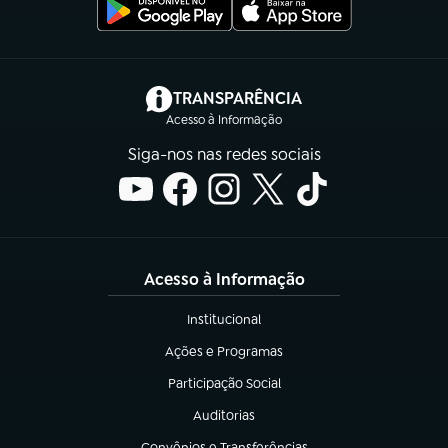
(abre em nova aba)
TRANSPARÊNCIA
Acesso à Informação
Siga-nos nas redes sociais
Acesso à Informação
Institucional
(abre em nova aba)
Ações e Programas
(abre em nova aba)
Participação Social
(abre em nova aba)
Auditorias
(abre em nova aba)
Convênios e Transferências