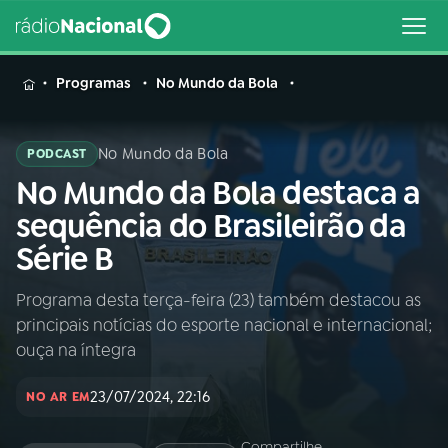
MENU
Programas
No Mundo da Bola
No Mundo da Bola
PODCAST
No Mundo da Bola destaca a
Buscar
na
sequência do Brasileirão da
Rádio
Buscar
Série B
Nacional
Programa desta terça-feira (23) também destacou as
AO VIVO
principais notícias do esporte nacional e internacional;
ouça na íntegra
01
INÍCIO
23/07/2024, 22:16
NO AR EM
02
A RÁDIO
Compartilhe