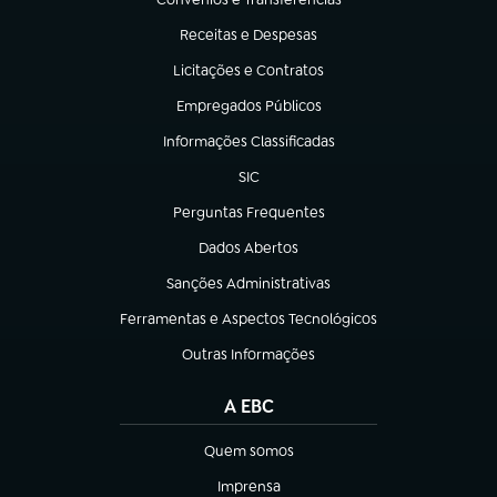
(abre em nova aba)
Receitas e Despesas
(abre em nova aba)
Licitações e Contratos
(abre em nova aba)
Empregados Públicos
(abre em nova aba)
Informações Classificadas
(abre em nova aba)
SIC
(abre em nova aba)
Perguntas Frequentes
(abre em nova aba)
Dados Abertos
(abre em nova aba)
Sanções Administrativas
(abre em nova aba)
Ferramentas e Aspectos Tecnológicos
(abre em nova aba)
Outras Informações
(abre em nova aba)
A EBC
Quem somos
(abre em nova aba)
Imprensa
(abre em nova aba)