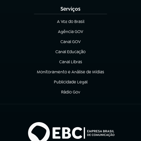
Serviços
A Voz do Brasil
(abre em nova aba)
Agência GOV
(abre em nova aba)
Canal GOV
(abre em nova aba)
Canal Educação
(abre em nova aba)
Canal Libras
(abre em nova aba)
Monitoramento e Análise de Mídias
(abre em nova aba)
Publicidade Legal
(abre em nova aba)
Rádio Gov
(abre em nova aba)