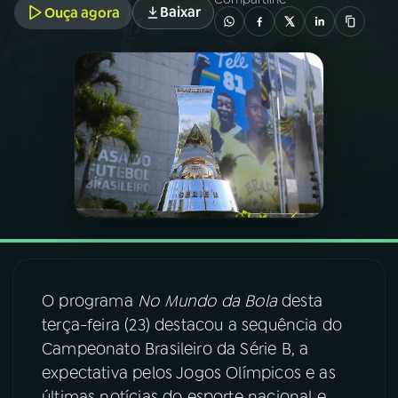
Baixar
Ouça agora
03
PROGRAMAÇÃO
04
PROGRAMAS
05
PODCASTS
06
VIDEOCASTS
07
ÚLTIMAS
O programa
No Mundo da Bola
desta
terça-feira (23) destacou a sequência do
08
FESTIVAL DE MÚSICA
Campeonato Brasileiro da Série B, a
expectativa pelos Jogos Olímpicos e as
ACOMPANHE A RÁDIO NACIONAL
últimas notícias do esporte nacional e