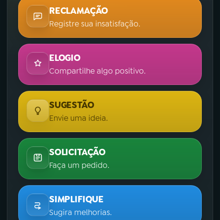
RECLAMAÇÃO
Registre sua insatisfação.
ELOGIO
Compartilhe algo positivo.
SUGESTÃO
Envie uma ideia.
SOLICITAÇÃO
Faça um pedido.
SIMPLIFIQUE
Sugira melhorias.