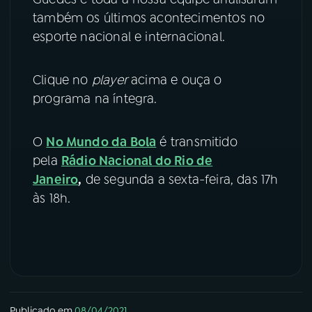
também os últimos acontecimentos no
YouTube
Facebook
esporte nacional e internacional.
Instagram
X
Clique no
player
acima e ouça o
TikTok
programa na íntegra.
O
No Mundo da Bola
é transmitido
pela
Rádio Nacional do Rio de
Janeiro
,
de segunda a sexta-feira, das 17h
às 18h.
Publicado em
08/04/2021