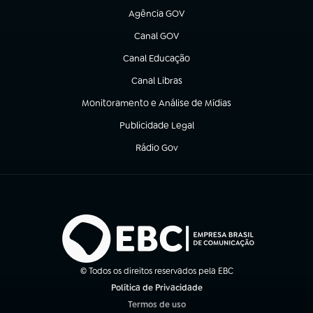
Agência GOV
(abre em nova aba)
Canal GOV
(abre em nova aba)
Canal Educação
(abre em nova aba)
Canal Libras
(abre em nova aba)
Monitoramento e Análise de Mídias
(abre em nova aba)
Publicidade Legal
(abre em nova aba)
Rádio Gov
(abre em nova aba)
© Todos os direitos reservados pela EBC
Política de Privacidade
(abre em nova aba)
Termos de uso
(abre em nova aba)