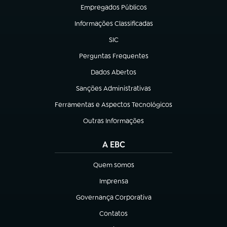
Empregados Públicos
(abre em nova aba)
Informações Classificadas
(abre em nova aba)
SIC
(abre em nova aba)
Perguntas Frequentes
(abre em nova aba)
Dados Abertos
(abre em nova aba)
Sanções Administrativas
(abre em nova aba)
Ferramentas e Aspectos Tecnológicos
(abre em nova aba)
Outras Informações
(abre em nova aba)
A EBC
Quem somos
(abre em nova aba)
Imprensa
(abre em nova aba)
Governança Corporativa
(abre em nova aba)
Contatos
(abre em nova aba)