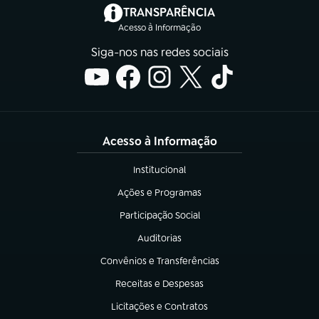
(abre em nova aba)
TRANSPARÊNCIA
Acesso à Informação
Siga-nos nas redes sociais
Acesso à Informação
Institucional
(abre em nova aba)
Ações e Programas
(abre em nova aba)
Participação Social
(abre em nova aba)
Auditorias
(abre em nova aba)
Convênios e Transferências
(abre em nova aba)
Receitas e Despesas
(abre em nova aba)
Licitações e Contratos
(abre em nova aba)