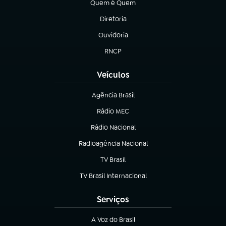
Quem é Quem
(abre em nova aba)
Diretoria
(abre em nova aba)
Ouvidoria
(abre em nova aba)
RNCP
(abre em nova aba)
Veículos
Agência Brasil
(abre em nova aba)
Rádio MEC
(abre em nova aba)
Rádio Nacional
Radioagência Nacional
(abre em nova aba)
TV Brasil
(abre em nova aba)
TV Brasil Internacional
(abre em nova aba)
Serviços
A Voz do Brasil
(abre em nova aba)