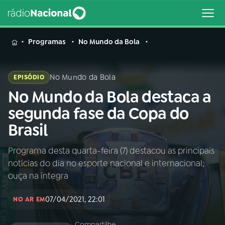
MENU
Programas
No Mundo da Bola
No Mundo da Bola
EPISÓDIO
No Mundo da Bola destaca a
Buscar
na
segunda fase da Copa do
Rádio
Buscar
Brasil
Nacional
Programa desta quarta-feira (7) destacou as principais
AO VIVO
notícias do dia no esporte nacional e internacional;
ouça na íntegra
01
INÍCIO
07/04/2021, 22:01
NO AR EM
02
A RÁDIO
Compartilhe