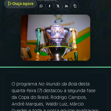
Ouça agora
03
PROGRAMAÇÃO
04
PROGRAMAS
05
PODCASTS
06
VIDEOCASTS
07
ÚLTIMAS
O programa
No Mundo da Bola
desta
quarta-feira (7) destacou a segunda fase
08
FESTIVAL DE MÚSICA
da Copa do Brasil. Rodrigo Campos,
André Marques, Waldir Luiz, Márcio
ACOMPANHE A RÁDIO NACIONAL
Guedes e toda a nossa equipe analisaram