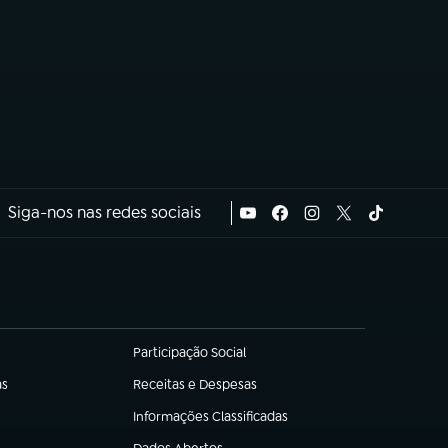
Siga-nos nas redes sociais
Participação Social
(abre em nova aba)
as
Receitas e Despesas
(abre em nova aba)
Informações Classificadas
(abre em nova aba)