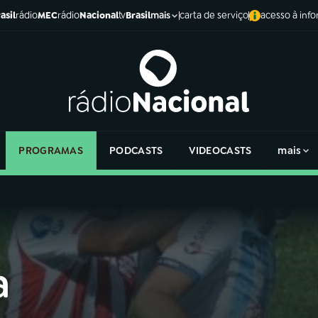
asil
rádio
MEC
rádio
Nacional
tv
Brasil
carta de serviço
acesso à inf
mais
PROGRAMAS
PODCASTS
VIDEOCASTS
mais
a