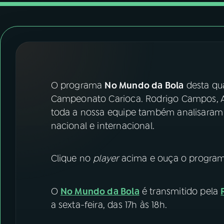
07
ÚLTIMAS
08
FESTIVAL DE MÚSICA
ACOMPANHE A RÁDIO NACIONAL
O programa
No Mundo da Bola
desta qua
YouTube
Facebook
Campeonato Carioca. Rodrigo Campos, An
toda a nossa equipe também analisaram a
Instagram
X
nacional e internacional.
TikTok
Clique no
player
acima e ouça o programa
O
No Mundo da Bola
é transmitido pela
a sexta-feira, das 17h às 18h.