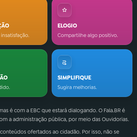
ÇÃO
ELOGIO
 insatisfação.
Compartilhe algo positivo.
ÇÃO
SIMPLIFIQUE
dido.
Sugira melhorias.
 mas é com a EBC que estará dialogando. O Fala.BR é
m a administração pública, por meio das Ouvidorias.
 conteúdos ofertados ao cidadão. Por isso, não se