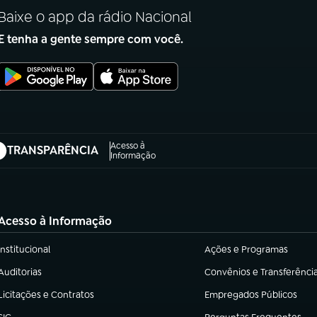
Baixe o app da rádio Nacional
E tenha a gente sempre com você.
Acesso à
TRANSPARÊNCIA
abre em nova aba)
Informação
Acesso à Informação
Institucional
Ações e Programas
(abre em nova aba)
(abre em nova aba)
Auditorias
Convênios e Transferênci
(abre em nova aba)
(abre em nova aba)
Licitações e Contratos
Empregados Públicos
(abre em nova aba)
(abre em nova aba)