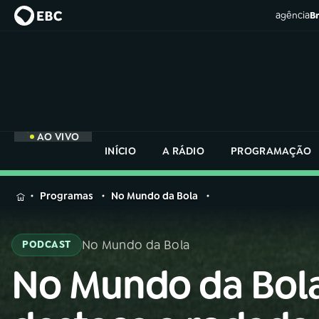
agência
Br
AO VIVO
INÍCIO
A RÁDIO
PROGRAMAÇÃO
MENU
Programas
No Mundo da Bola
Buscar
na
No Mundo da Bola
PODCAST
Rádio
Buscar
Nacional
No Mundo da Bol
Buscar
na
Rádio
AO VIVO