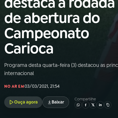
destaca a rodada
Nacional
de abertura do
01
INÍCIO
Campeonato
02
A RÁDIO
Carioca
03
PROGRAMAÇÃO
Programa desta quarta-feira (3) destacou as princ
04
PROGRAMAS
internacional
05
PODCASTS
03/03/2021, 21:54
NO AR EM
Compartilhe
Ouça agora
Baixar
06
VIDEOCASTS