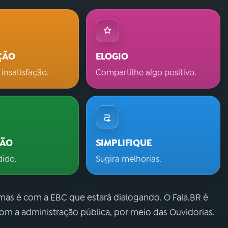
ÇÃO
ELOGIO
 insatisfação.
Compartilhe algo positivo.
ÇÃO
SIMPLIFIQUE
dido.
Sugira melhorias.
 mas é com a EBC que estará dialogando. O Fala.BR é
m a administração pública, por meio das Ouvidorias.