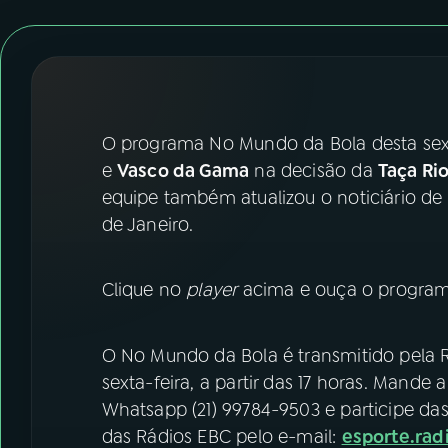
07
ÚLTIMAS
08
FESTIVAL DE MÚSICA
ACOMPANHE A RÁDIO NACIONAL
O programa No Mundo da Bola desta sexta
e
Vasco da Gama
na decisão da
Taça Ri
YouTube
Facebook
equipe também atualizou o noticiário de
de Janeiro.
Instagram
X
TikTok
Clique no
player
acima e ouça o programa
O No Mundo da Bola é transmitido pela 
sexta-feira, a partir das 17 horas. Mand
Whatsapp (21) 99784-9503 e participe da
das Rádios EBC pelo e-mail:
esporte.ra