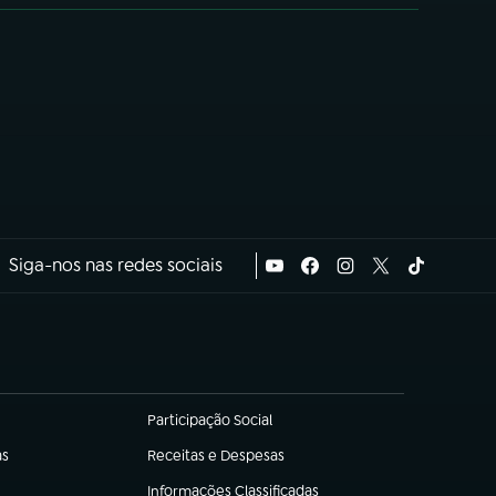
Siga-nos nas redes sociais
Participação Social
(abre em nova aba)
as
Receitas e Despesas
(abre em nova aba)
Informações Classificadas