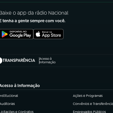
Baixe o app da rádio Nacional
E tenha a gente sempre com você.
Acesso à
TRANSPARÊNCIA
abre em nova aba)
Informação
Acesso à Informação
Institucional
Ações e Programas
(abre em nova aba)
(abre em nova aba)
Auditorias
Convênios e Transferênci
(abre em nova aba)
(abre em nova aba)
Licitações e Contratos
Empregados Públicos