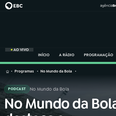
agência
Br
AO VIVO
INÍCIO
A RÁDIO
PROGRAMAÇÃO
MENU
Programas
No Mundo da Bola
Buscar
na
No Mundo da Bola
PODCAST
Rádio
Buscar
Nacional
No Mundo da Bol
Buscar
na
Rádio
AO VIVO