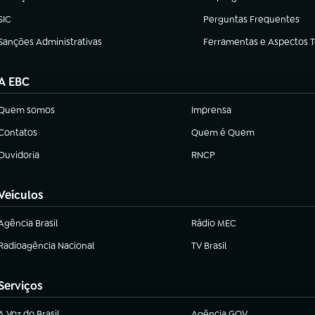
(abre em nova aba)
(abre em nova aba)
SIC
Perguntas Frequentes
(abre em nova aba)
(abre em nova aba)
Sanções Administrativas
Ferramentas e Aspectos 
(abre em nova aba)
(abre em nova aba)
A EBC
Quem somos
Imprensa
(abre em nova aba)
(abre em nova aba)
Contatos
Quem é Quem
(abre em nova aba)
(abre em nova aba)
Ouvidoria
RNCP
(abre em nova aba)
(abre em nova aba)
Veículos
Agência Brasil
Rádio MEC
(abre em nova aba)
(abre em nova aba)
Radioagência Nacional
TV Brasil
(abre em nova aba)
(abre em nova aba)
Serviços
A Voz do Brasil
Agência GOV