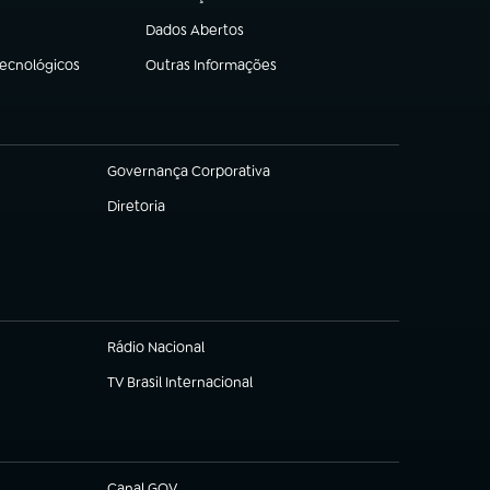
(abre em nova aba)
Dados Abertos
(abre em nova aba)
Tecnológicos
Outras Informações
(abre em nova aba)
Governança Corporativa
(abre em nova aba)
Diretoria
(abre em nova aba)
Rádio Nacional
TV Brasil Internacional
(abre em nova aba)
Canal GOV