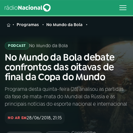
MENU
Programas
No Mundo da Bola
No Mundo da Bola
PODCAST
No Mundo da Bola debate
Buscar
na
confrontos das oitavas de
Rádio
Buscar
final da Copa do Mundo
Nacional
Programa desta quinta-feira (28) analisou as partidas
AO VIVO
da fase de mata-mata do Mundial da Rússia e as
principais notícias do esporte nacional e internacional
01
INÍCIO
28/06/2018, 21:15
NO AR EM
02
A RÁDIO
Compartilhe