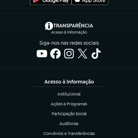
(abre em nova aba)
TRANSPARÊNCIA
Acesso à Informação
Siga-nos nas redes sociais
Acesso à Informação
Institucional
(abre em nova aba)
Ações e Programas
(abre em nova aba)
Participação Social
(abre em nova aba)
Auditorias
(abre em nova aba)
Convênios e Transferências
(abre em nova aba)