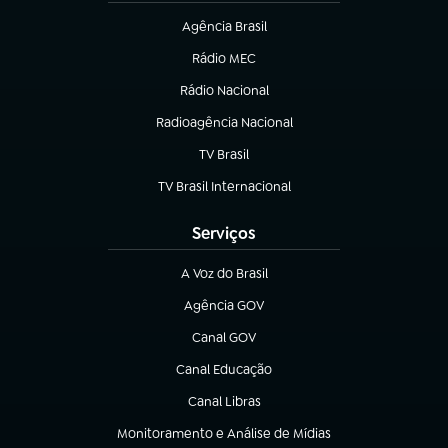
Agência Brasil
(abre em nova aba)
Rádio MEC
(abre em nova aba)
Rádio Nacional
Radioagência Nacional
(abre em nova aba)
TV Brasil
(abre em nova aba)
TV Brasil Internacional
(abre em nova aba)
Serviços
A Voz do Brasil
(abre em nova aba)
Agência GOV
(abre em nova aba)
Canal GOV
(abre em nova aba)
Canal Educação
(abre em nova aba)
Canal Libras
(abre em nova aba)
Monitoramento e Análise de Mídias
(abre em nova aba)