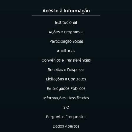
Acesso à Informação
Institucional
(abre em nova aba)
Ações e Programas
(abre em nova aba)
Participação Social
(abre em nova aba)
Auditorias
(abre em nova aba)
Convênios e Transferências
(abre em nova aba)
Receitas e Despesas
(abre em nova aba)
Licitações e Contratos
(abre em nova aba)
Empregados Públicos
(abre em nova aba)
Informações Classificadas
(abre em nova aba)
SIC
(abre em nova aba)
Perguntas Frequentes
(abre em nova aba)
Dados Abertos
(abre em nova aba)