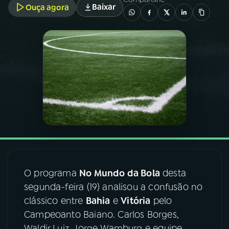
Baixar
Ouça agora
03
PROGRAMAÇÃO
04
PROGRAMAS
05
PODCASTS
06
VIDEOCASTS
07
ÚLTIMAS
O programa
No Mundo da Bola
desta
segunda-feira (19) analisou a confusão no
08
FESTIVAL DE MÚSICA
clássico entre
Bahia
e
Vitória
pelo
Campeoanto Baiano. Carlos Borges,
ACOMPANHE A RÁDIO NACIONAL
Waldir Luiz, Jorge Wamburg e equipe