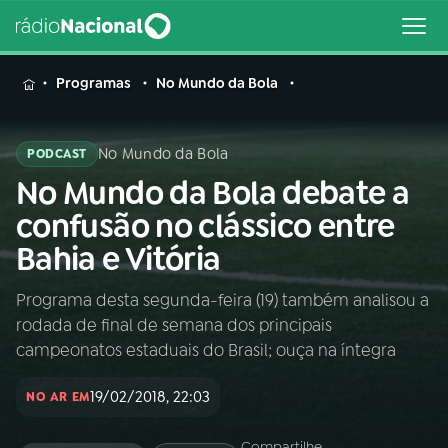
MENU
Programas
No Mundo da Bola
No Mundo da Bola
PODCAST
No Mundo da Bola debate a
Buscar
na
confusão no clássico entre
Rádio
Buscar
Bahia e Vitória
Nacional
Programa desta segunda-feira (19) também analisou a
AO VIVO
rodada de final de semana dos principais
campeonatos estaduais do Brasil; ouça na íntegra
01
INÍCIO
19/02/2018, 22:03
NO AR EM
02
A RÁDIO
Compartilhe