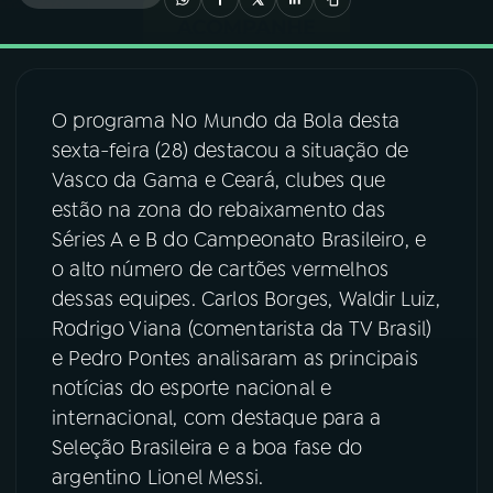
03
PROGRAMAÇÃO
O programa No Mundo da Bola desta
04
PROGRAMAS
sexta-feira (28) destacou a situação de
Vasco da Gama e Ceará, clubes que
05
PODCASTS
estão na zona do rebaixamento das
Séries A e B do Campeonato Brasileiro, e
o alto número de cartões vermelhos
06
VIDEOCASTS
dessas equipes. Carlos Borges, Waldir Luiz,
Rodrigo Viana (comentarista da TV Brasil)
07
ÚLTIMAS
e Pedro Pontes analisaram as principais
notícias do esporte nacional e
internacional, com destaque para a
08
FESTIVAL DE MÚSICA
Seleção Brasileira e a boa fase do
argentino Lionel Messi.
ACOMPANHE A RÁDIO NACIONAL