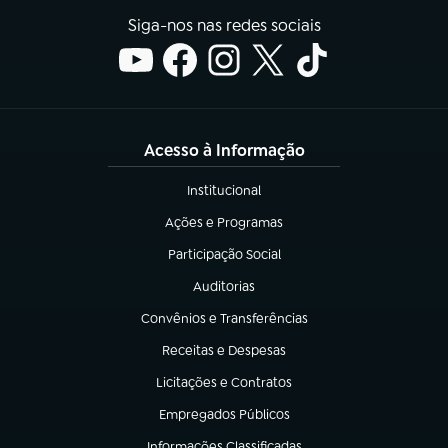
Siga-nos nas redes sociais
Acesso à Informação
Institucional
(abre em nova aba)
Ações e Programas
(abre em nova aba)
Participação Social
(abre em nova aba)
Auditorias
(abre em nova aba)
Convênios e Transferências
(abre em nova aba)
Receitas e Despesas
(abre em nova aba)
Licitações e Contratos
(abre em nova aba)
Empregados Públicos
(abre em nova aba)
Informações Classificadas