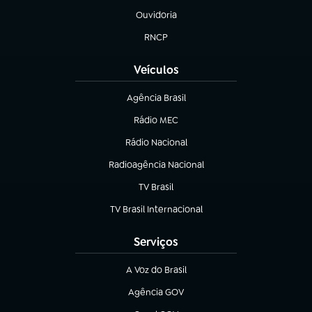
Ouvidoria
(abre em nova aba)
RNCP
(abre em nova aba)
Veículos
Agência Brasil
(abre em nova aba)
Rádio MEC
(abre em nova aba)
Rádio Nacional
Radioagência Nacional
(abre em nova aba)
TV Brasil
(abre em nova aba)
TV Brasil Internacional
(abre em nova aba)
Serviços
A Voz do Brasil
(abre em nova aba)
Agência GOV
(abre em nova aba)