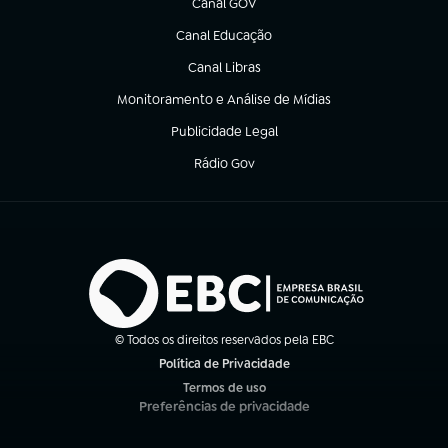
Canal GOV
(abre em nova aba)
Canal Educação
(abre em nova aba)
Canal Libras
(abre em nova aba)
Monitoramento e Análise de Mídias
(abre em nova aba)
Publicidade Legal
(abre em nova aba)
Rádio Gov
(abre em nova aba)
© Todos os direitos reservados pela EBC
Política de Privacidade
(abre em nova aba)
Termos de uso
(abre em nova aba)
Preferências de privacidade