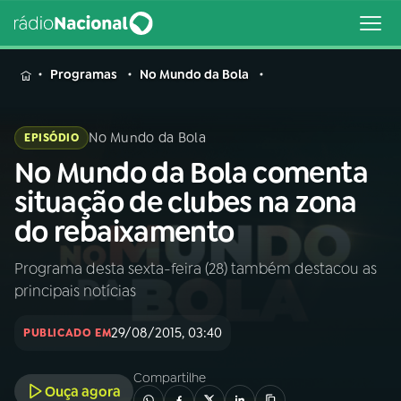
MENU
Programas
No Mundo da Bola
No Mundo da Bola
EPISÓDIO
No Mundo da Bola comenta
Buscar
na
situação de clubes na zona
Rádio
Buscar
do rebaixamento
Nacional
Programa desta sexta-feira (28) também destacou as
AO VIVO
principais notícias
01
INÍCIO
29/08/2015, 03:40
PUBLICADO EM
Compartilhe
02
A RÁDIO
Ouça agora