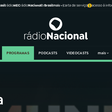
asil
rádio
MEC
rádio
Nacional
tv
Brasil
carta de serviço
acesso à inf
mais
PROGRAMAS
PODCASTS
VIDEOCASTS
mais
a