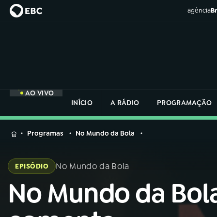
agência
Br
AO VIVO
INÍCIO
A RÁDIO
PROGRAMAÇÃO
MENU
Programas
No Mundo da Bola
Buscar
na
No Mundo da Bola
EPISÓDIO
Rádio
Buscar
Nacional
No Mundo da Bol
Buscar
na
Rádio
AO VIVO