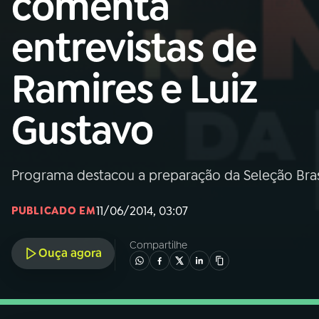
comenta
Nacional
entrevistas de
01
INÍCIO
Ramires e Luiz
02
A RÁDIO
Gustavo
03
PROGRAMAÇÃO
Programa destacou a preparação da Seleção Brasi
04
PROGRAMAS
11/06/2014, 03:07
PUBLICADO EM
05
PODCASTS
Compartilhe
Ouça agora
06
VIDEOCASTS