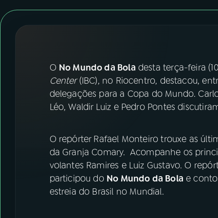
07
ÚLTIMAS
08
FESTIVAL DE MÚSICA
ACOMPANHE A RÁDIO NACIONAL
O
No Mundo da Bola
desta terça-feira (1
Center
(IBC), no Riocentro, destacou, ent
YouTube
Facebook
delegações para a Copa do Mundo. Carlos
Léo, Waldir Luiz e Pedro Pontes discutira
Instagram
X
TikTok
O repórter Rafael Monteiro trouxe as últi
da Granja Comary. Acompanhe os princip
volantes Ramires e Luiz Gustavo. O repórt
participou do
No Mundo da Bola
e contou
estreia do Brasil no Mundial.