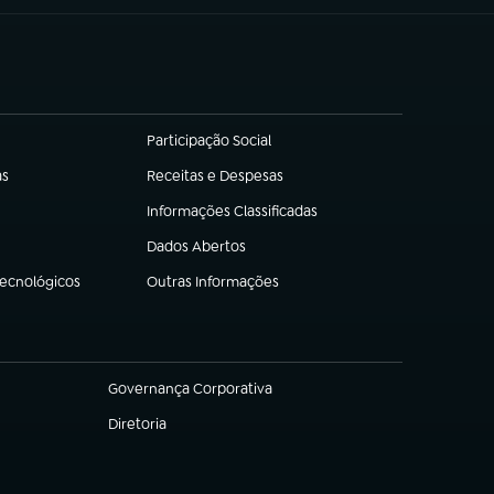
Participação Social
(abre em nova aba)
as
Receitas e Despesas
(abre em nova aba)
Informações Classificadas
(abre em nova aba)
Dados Abertos
(abre em nova aba)
Tecnológicos
Outras Informações
(abre em nova aba)
Governança Corporativa
(abre em nova aba)
Diretoria
(abre em nova aba)