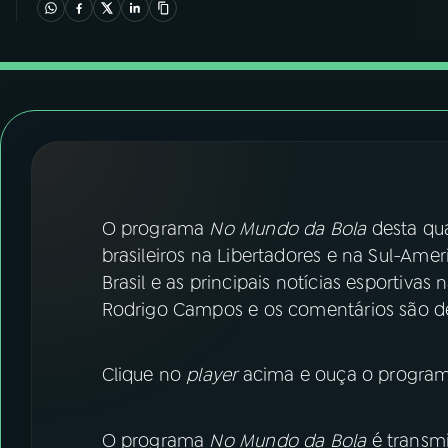
07
ÚLTIMAS
08
FESTIVAL DE MÚSICA
ACOMPANHE A RÁDIO NACIONAL
YouTube
Facebook
O programa
No Mundo da Bola
desta qua
Instagram
X
brasileiros na Libertadores e na Sul-Am
TikTok
Brasil e as principais notícias esportivas
Rodrigo Campos e os comentários são d
Clique no
player
acima e ouça o programa
O programa
No Mundo da Bola
é transmi