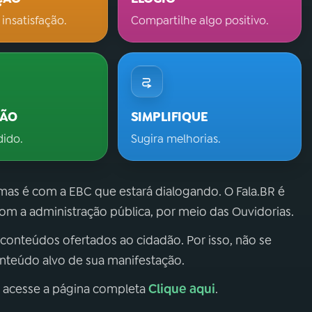
 insatisfação.
Compartilhe algo positivo.
ÇÃO
SIMPLIFIQUE
dido.
Sugira melhorias.
 mas é com a EBC que estará dialogando. O Fala.BR é
m a administração pública, por meio das Ouvidorias.
 conteúdos ofertados ao cidadão. Por isso, não se
onteúdo alvo de sua manifestação.
Clique aqui
, acesse a página completa
.