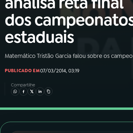
analisa reta final
Nacional
dos campeonato
01
INÍCIO
estaduais
02
A RÁDIO
Matemático Tristão Garcia falou sobre os campeon
03
PROGRAMAÇÃO
07/03/2014, 03:19
PUBLICADO EM
04
PROGRAMAS
Compartilhe
05
PODCASTS
06
VIDEOCASTS