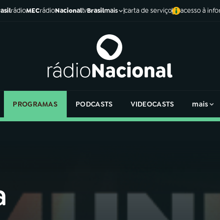
asil
rádio
MEC
rádio
Nacional
tv
Brasil
carta de serviço
acesso à inf
mais
PROGRAMAS
PODCASTS
VIDEOCASTS
mais
a