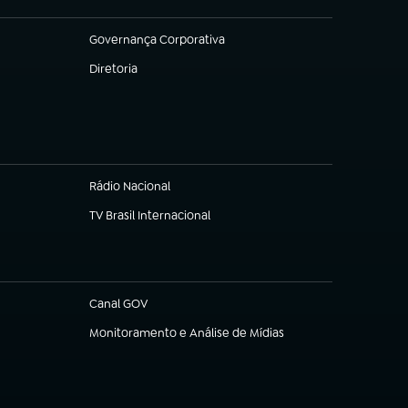
Governança Corporativa
(abre em nova aba)
Diretoria
(abre em nova aba)
Rádio Nacional
TV Brasil Internacional
(abre em nova aba)
Canal GOV
(abre em nova aba)
Monitoramento e Análise de Mídias
(abre em nova aba)