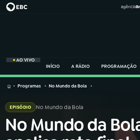
agência
Br
AO VIVO
INÍCIO
A RÁDIO
PROGRAMAÇÃO
MENU
Programas
No Mundo da Bola
Buscar
na
No Mundo da Bola
EPISÓDIO
Rádio
Buscar
Nacional
No Mundo da Bol
Buscar
na
Rádio
AO VIVO