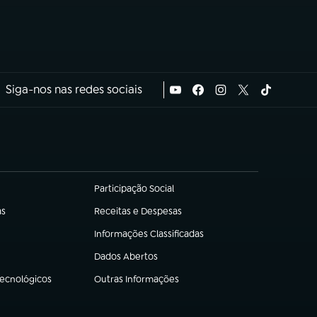
Siga-nos nas redes sociais
Participação Social
(abre em nova aba)
as
Receitas e Despesas
(abre em nova aba)
Informações Classificadas
(abre em nova aba)
Dados Abertos
(abre em nova aba)
Tecnológicos
Outras Informações
(abre em nova aba)