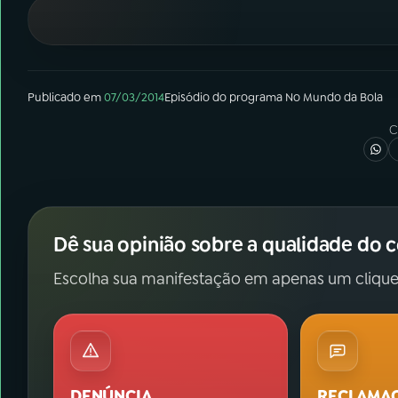
07
ÚLTIMAS
08
FESTIVAL DE MÚSICA
Publicado em
07/03/2014
Episódio
do programa
No Mundo da Bola
ACOMPANHE A RÁDIO NACIONAL
C
YouTube
Facebook
Instagram
X
Dê sua opinião sobre a qualidade do 
TikTok
Escolha sua manifestação em apenas um clique
DENÚNCIA
RECLAMA