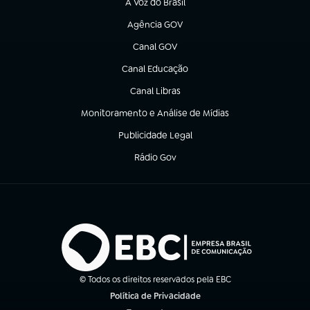
A Voz do Brasil
(abre em nova aba)
Agência GOV
(abre em nova aba)
Canal GOV
(abre em nova aba)
Canal Educação
(abre em nova aba)
Canal Libras
(abre em nova aba)
Monitoramento e Análise de Mídias
(abre em nova aba)
Publicidade Legal
(abre em nova aba)
Rádio Gov
(abre em nova aba)
© Todos os direitos reservados pela EBC
Política de Privacidade
(abre em nova aba)