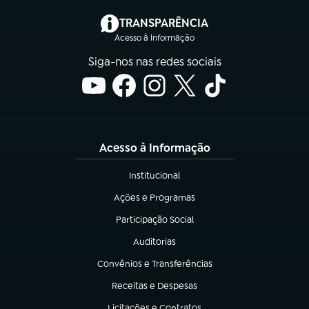
(abre em nova aba)
TRANSPARÊNCIA
Acesso à Informação
Siga-nos nas redes sociais
Acesso à Informação
Institucional
(abre em nova aba)
Ações e Programas
(abre em nova aba)
Participação Social
(abre em nova aba)
Auditorias
(abre em nova aba)
Convênios e Transferências
(abre em nova aba)
Receitas e Despesas
(abre em nova aba)
Licitações e Contratos