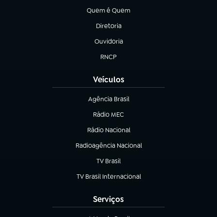
Quem é Quem
(abre em nova aba)
Diretoria
(abre em nova aba)
Ouvidoria
(abre em nova aba)
RNCP
(abre em nova aba)
Veículos
Agência Brasil
(abre em nova aba)
Rádio MEC
(abre em nova aba)
Rádio Nacional
Radioagência Nacional
(abre em nova aba)
TV Brasil
(abre em nova aba)
TV Brasil Internacional
(abre em nova aba)
Serviços