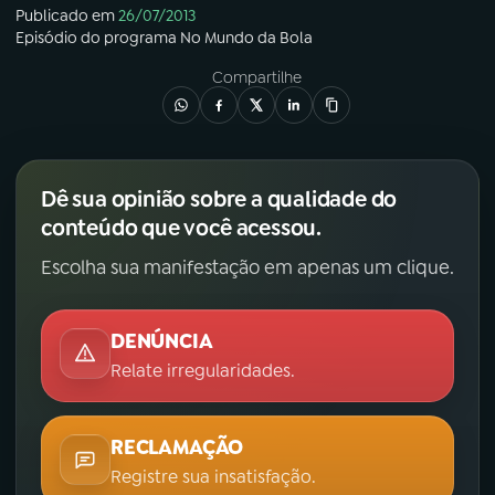
Publicado em
26/07/2013
Episódio
do programa
No Mundo da Bola
YouTube
Facebook
Compartilhe
Instagram
X
TikTok
Dê sua opinião sobre a qualidade do
conteúdo que você acessou.
Escolha sua manifestação em apenas um clique.
DENÚNCIA
Relate irregularidades.
RECLAMAÇÃO
Registre sua insatisfação.