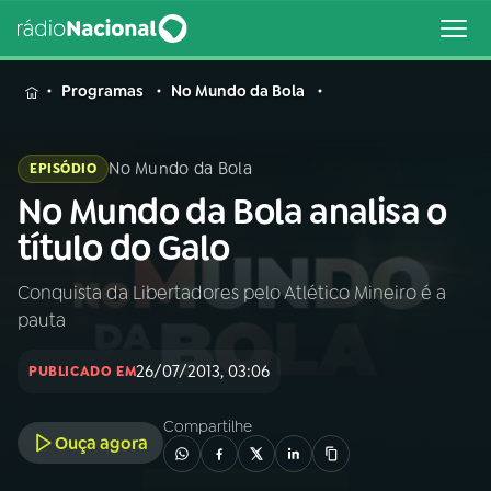
MENU
Programas
No Mundo da Bola
No Mundo da Bola
EPISÓDIO
No Mundo da Bola analisa o
Buscar
na
título do Galo
Rádio
Buscar
Nacional
Conquista da Libertadores pelo Atlético Mineiro é a
pauta
AO VIVO
26/07/2013, 03:06
PUBLICADO EM
01
INÍCIO
Compartilhe
Ouça agora
02
A RÁDIO