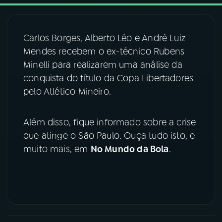
03
PROGRAMAÇÃO
Carlos Borges, Alberto Léo e André Luiz
Mendes recebem o ex-técnico Rubens
04
PROGRAMAS
Minelli para realizarem uma análise da
conquista do título da Copa Libertadores
05
PODCASTS
pelo Atlético Mineiro.
Além disso, fique informado sobre a crise
06
VIDEOCASTS
que atinge o São Paulo. Ouça tudo isto, e
muito mais, em
No Mundo da Bola
.
07
ÚLTIMAS
08
FESTIVAL DE MÚSICA
ACOMPANHE A RÁDIO NACIONAL