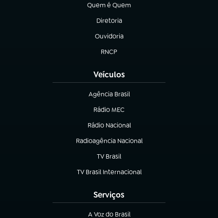
Quem é Quem
(abre em nova aba)
Diretoria
(abre em nova aba)
Ouvidoria
(abre em nova aba)
RNCP
(abre em nova aba)
Veículos
Agência Brasil
(abre em nova aba)
Rádio MEC
(abre em nova aba)
Rádio Nacional
Radioagência Nacional
(abre em nova aba)
TV Brasil
(abre em nova aba)
TV Brasil Internacional
(abre em nova aba)
Serviços
A Voz do Brasil
(abre em nova aba)