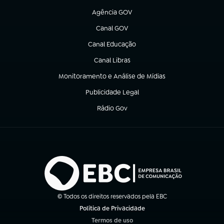
Agência GOV
(abre em nova aba)
Canal GOV
(abre em nova aba)
Canal Educação
(abre em nova aba)
Canal Libras
(abre em nova aba)
Monitoramento e Análise de Mídias
(abre em nova aba)
Publicidade Legal
(abre em nova aba)
Rádio Gov
(abre em nova aba)
© Todos os direitos reservados pela EBC
Política de Privacidade
(abre em nova aba)
Termos de uso