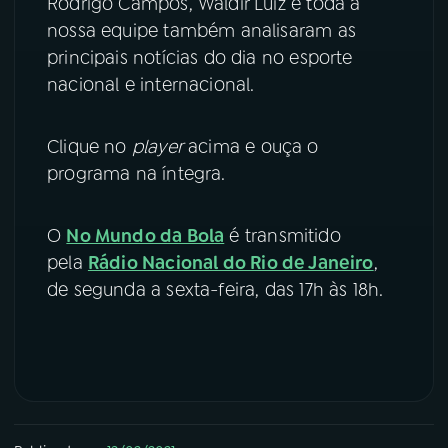
Rodrigo Campos, Waldir Luiz e toda a
nossa equipe também analisaram as
YouTube
Facebook
principais notícias do dia no esporte
nacional e internacional.
Instagram
X
TikTok
Clique no
player
acima e ouça o
programa na íntegra.
O
No Mundo da Bola
é transmitido
pela
Rádio Nacional do Rio de Janeiro
,
de segunda a sexta-feira, das 17h às 18h.