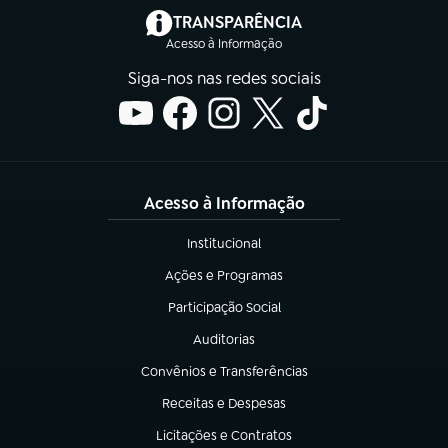
(abre em nova aba)
TRANSPARÊNCIA
Acesso à Informação
Siga-nos nas redes sociais
Acesso à Informação
Institucional
(abre em nova aba)
Ações e Programas
(abre em nova aba)
Participação Social
(abre em nova aba)
Auditorias
(abre em nova aba)
Convênios e Transferências
(abre em nova aba)
Receitas e Despesas
(abre em nova aba)
Licitações e Contratos
(abre em nova aba)