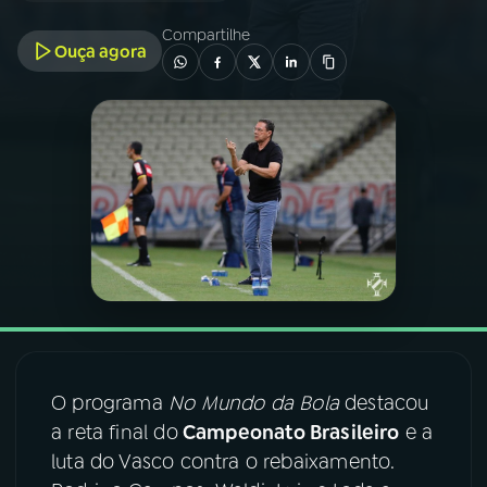
Compartilhe
Ouça agora
03
PROGRAMAÇÃO
04
PROGRAMAS
05
PODCASTS
06
VIDEOCASTS
07
ÚLTIMAS
O programa
No Mundo da Bola
destacou
08
FESTIVAL DE MÚSICA
a reta final do
Campeonato Brasileiro
e a
luta do Vasco contra o rebaixamento.
ACOMPANHE A RÁDIO NACIONAL