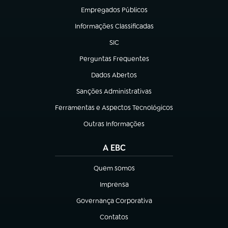
Empregados Públicos
(abre em nova aba)
Informações Classificadas
(abre em nova aba)
SIC
(abre em nova aba)
Perguntas Frequentes
(abre em nova aba)
Dados Abertos
(abre em nova aba)
Sanções Administrativas
(abre em nova aba)
Ferramentas e Aspectos Tecnológicos
(abre em nova aba)
Outras Informações
(abre em nova aba)
A EBC
Quem somos
(abre em nova aba)
Imprensa
(abre em nova aba)
Governança Corporativa
(abre em nova aba)
Contatos
(abre em nova aba)