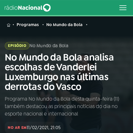
MENU
Programas
No Mundo da Bola
No Mundo da Bola
EPISÓDIO
No Mundo da Bola analisa
Buscar
na
escolhas de Vanderlei
Rádio
Buscar
Luxemburgo nas últimas
Nacional
derrotas do Vasco
AO VIVO
Programa No Mundo da Bola desta quinta-feira (11)
também destacou as principais notícias do dia no
01
INÍCIO
esporte nacional e internacional
11/02/2021, 21:05
02
A RÁDIO
NO AR EM