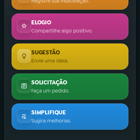
Registre sua insatisfação.
ELOGIO
Compartilhe algo positivo.
SUGESTÃO
Envie uma ideia.
SOLICITAÇÃO
Faça um pedido.
SIMPLIFIQUE
Sugira melhorias.