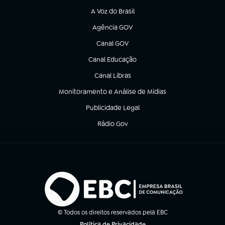
A Voz do Brasil
(abre em nova aba)
Agência GOV
(abre em nova aba)
Canal GOV
(abre em nova aba)
Canal Educação
(abre em nova aba)
Canal Libras
(abre em nova aba)
Monitoramento e Análise de Mídias
(abre em nova aba)
Publicidade Legal
(abre em nova aba)
Rádio Gov
(abre em nova aba)
© Todos os direitos reservados pela EBC
Política de Privacidade