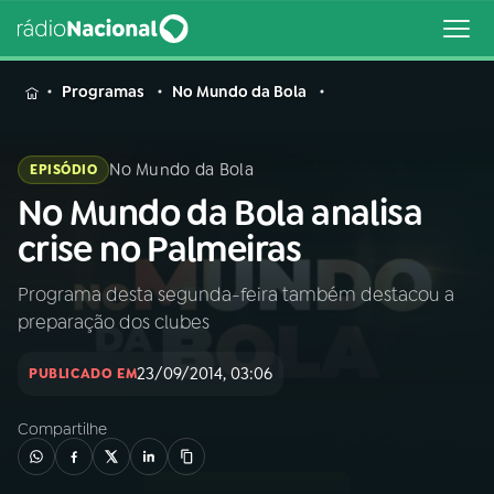
MENU
Programas
No Mundo da Bola
No Mundo da Bola
EPISÓDIO
No Mundo da Bola analisa
Buscar
na
crise no Palmeiras
Rádio
Buscar
Nacional
Programa desta segunda-feira também destacou a
preparação dos clubes
AO VIVO
23/09/2014, 03:06
PUBLICADO EM
01
INÍCIO
Compartilhe
02
A RÁDIO