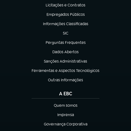
Licitações e Contratos
(abre em nova aba)
Empregados Públicos
(abre em nova aba)
Informações Classificadas
(abre em nova aba)
SIC
(abre em nova aba)
Perguntas Frequentes
(abre em nova aba)
Dados Abertos
(abre em nova aba)
Sanções Administrativas
(abre em nova aba)
Ferramentas e Aspectos Tecnológicos
(abre em nova aba)
Outras Informações
(abre em nova aba)
A EBC
Quem somos
(abre em nova aba)
Imprensa
(abre em nova aba)
Governança Corporativa
(abre em nova aba)