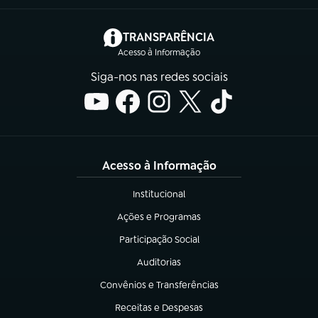
(abre em nova aba)
TRANSPARÊNCIA
Acesso à Informação
Siga-nos nas redes sociais
Acesso à Informação
Institucional
(abre em nova aba)
Ações e Programas
(abre em nova aba)
Participação Social
(abre em nova aba)
Auditorias
(abre em nova aba)
Convênios e Transferências
(abre em nova aba)
Receitas e Despesas
(abre em nova aba)