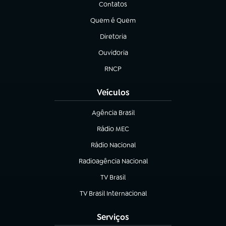
Contatos
(abre em nova aba)
Quem é Quem
(abre em nova aba)
Diretoria
(abre em nova aba)
Ouvidoria
(abre em nova aba)
RNCP
(abre em nova aba)
Veículos
Agência Brasil
(abre em nova aba)
Rádio MEC
(abre em nova aba)
Rádio Nacional
Radioagência Nacional
(abre em nova aba)
TV Brasil
(abre em nova aba)
TV Brasil Internacional
(abre em nova aba)
Serviços