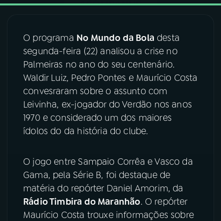
03
PROGRAMAÇÃO
O programa
No Mundo da Bola
desta
segunda-feira (22) analisou a crise no
04
PROGRAMAS
Palmeiras no ano do seu centenário.
Waldir Luiz, Pedro Pontes e Maurício Costa
05
PODCASTS
convesraram sobre o assunto com
Leivinha, ex-jogador do Verdão nos anos
1970 e considerado um dos maiores
06
VIDEOCASTS
ídolos do da história do clube.
07
ÚLTIMAS
O jogo entre Sampaio Corrêa e Vasco da
Gama, pela Série B, foi destaque de
08
FESTIVAL DE MÚSICA
matéria do repórter Daniel Amorim, da
Rádio Timbira do Maranhão
. O repórter
Maurício Costa trouxe informações sobre
ACOMPANHE A RÁDIO NACIONAL