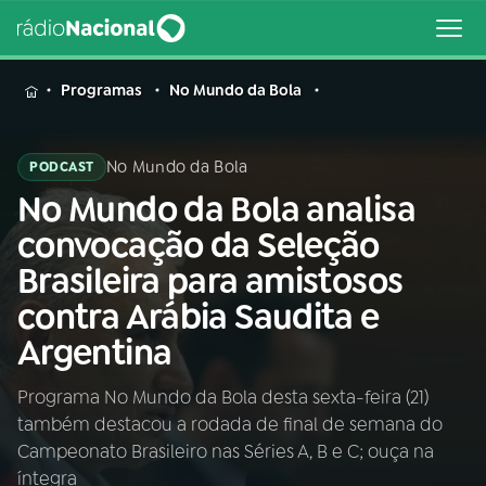
MENU
Programas
No Mundo da Bola
No Mundo da Bola
PODCAST
No Mundo da Bola analisa
Buscar
na
convocação da Seleção
Rádio
Buscar
Brasileira para amistosos
Nacional
contra Arábia Saudita e
AO VIVO
Argentina
Programa No Mundo da Bola desta sexta-feira (21)
01
INÍCIO
também destacou a rodada de final de semana do
Campeonato Brasileiro nas Séries A, B e C; ouça na
02
A RÁDIO
íntegra