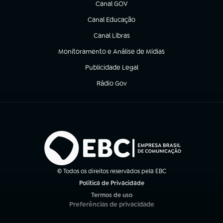
Canal GOV
(abre em nova aba)
Canal Educação
(abre em nova aba)
Canal Libras
(abre em nova aba)
Monitoramento e Análise de Mídias
(abre em nova aba)
Publicidade Legal
(abre em nova aba)
Rádio Gov
(abre em nova aba)
© Todos os direitos reservados pela EBC
Política de Privacidade
(abre em nova aba)
Termos de uso
(abre em nova aba)
Preferências de privacidade