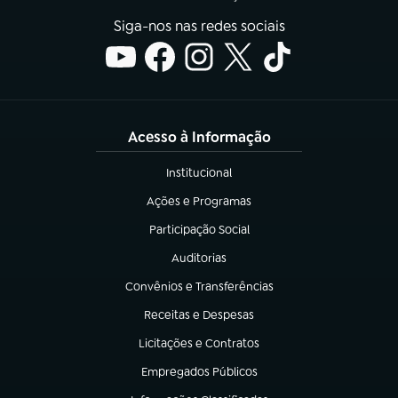
Siga-nos nas redes sociais
Acesso à Informação
Institucional
(abre em nova aba)
Ações e Programas
(abre em nova aba)
Participação Social
(abre em nova aba)
Auditorias
(abre em nova aba)
Convênios e Transferências
(abre em nova aba)
Receitas e Despesas
(abre em nova aba)
Licitações e Contratos
(abre em nova aba)
Empregados Públicos
(abre em nova aba)