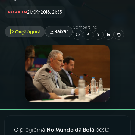
21/09/2018, 21:35
NO AR EM
03
PROGRAMAÇÃO
Compartilhe
Baixar
Ouça agora
04
PROGRAMAS
05
PODCASTS
06
VIDEOCASTS
07
ÚLTIMAS
08
FESTIVAL DE MÚSICA
O programa
No Mundo da Bola
desta
ACOMPANHE A RÁDIO NACIONAL