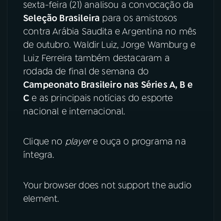
sexta-feira (21) analisou a convocação da
Seleção Brasileira
para os amistosos
YouTube
Facebook
contra Arábia Saudita e Argentina no mês
de outubro. Waldir Luiz, Jorge Wamburg e
Instagram
X
Luiz Ferreira também destacaram a
TikTok
rodada de final de semana do
Campeonato Brasileiro nas Séries A, B e
C
e as principais notícias do esporte
nacional e internacional.
Clique no
player
e ouça o programa na
íntegra.
Your browser does not support the audio
element.