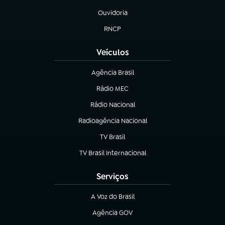
Ouvidoria
(abre em nova aba)
RNCP
(abre em nova aba)
Veículos
Agência Brasil
(abre em nova aba)
Rádio MEC
(abre em nova aba)
Rádio Nacional
Radioagência Nacional
(abre em nova aba)
TV Brasil
(abre em nova aba)
TV Brasil Internacional
(abre em nova aba)
Serviços
A Voz do Brasil
(abre em nova aba)
Agência GOV
(abre em nova aba)