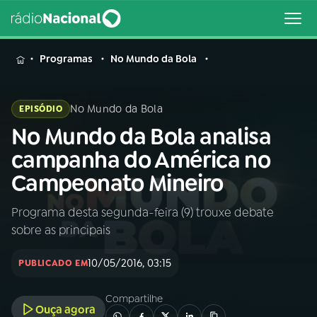
MENU
Programas
No Mundo da Bola
No Mundo da Bola
EPISÓDIO
No Mundo da Bola analisa
Buscar
na
campanha do América no
Rádio
Buscar
Campeonato Mineiro
Nacional
Programa desta segunda-feira (9) trouxe debate
AO VIVO
sobre as principais
01
INÍCIO
10/05/2016, 03:15
PUBLICADO EM
Compartilhe
02
A RÁDIO
Ouça agora