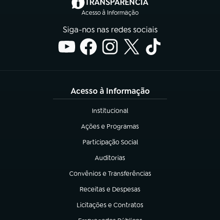
(abre em nova aba)
TRANSPARÊNCIA
Acesso à Informação
Siga-nos nas redes sociais
Acesso à Informação
Institucional
(abre em nova aba)
Ações e Programas
(abre em nova aba)
Participação Social
(abre em nova aba)
Auditorias
(abre em nova aba)
Convênios e Transferências
(abre em nova aba)
Receitas e Despesas
(abre em nova aba)
Licitações e Contratos
(abre em nova aba)