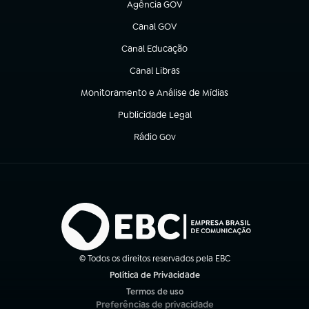
Agência GOV
(abre em nova aba)
Canal GOV
(abre em nova aba)
Canal Educação
(abre em nova aba)
Canal Libras
(abre em nova aba)
Monitoramento e Análise de Mídias
(abre em nova aba)
Publicidade Legal
(abre em nova aba)
Rádio Gov
(abre em nova aba)
© Todos os direitos reservados pela EBC
Política de Privacidade
(abre em nova aba)
Termos de uso
(abre em nova aba)
Preferências de privacidade