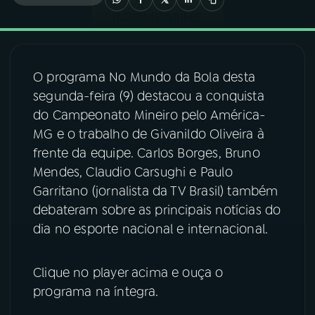
03
PROGRAMAÇÃO
O programa No Mundo da Bola desta
04
PROGRAMAS
segunda-feira (9) destacou a conquista
do Campeonato Mineiro pelo América-
05
PODCASTS
MG e o trabalho de Givanildo Oliveira à
frente da equipe. Carlos Borges, Bruno
Mendes, Claudio Carsughi e Paulo
06
VIDEOCASTS
Garritano (jornalista da TV Brasil) também
debateram sobre as principais notícias do
07
ÚLTIMAS
dia no esporte nacional e internacional.
08
FESTIVAL DE MÚSICA
Clique no player acima e ouça o
programa na íntegra.
ACOMPANHE A RÁDIO NACIONAL