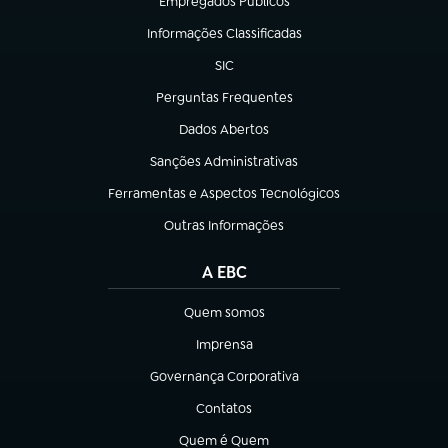
Empregados Públicos
(abre em nova aba)
Informações Classificadas
(abre em nova aba)
SIC
(abre em nova aba)
Perguntas Frequentes
(abre em nova aba)
Dados Abertos
(abre em nova aba)
Sanções Administrativas
(abre em nova aba)
Ferramentas e Aspectos Tecnológicos
(abre em nova aba)
Outras Informações
(abre em nova aba)
A EBC
Quem somos
(abre em nova aba)
Imprensa
(abre em nova aba)
Governança Corporativa
(abre em nova aba)
Contatos
(abre em nova aba)
Quem é Quem
(abre em nova aba)