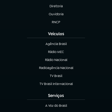
Diretoria
(abre em nova aba)
Ouvidoria
(abre em nova aba)
RNCP
(abre em nova aba)
Veículos
Agência Brasil
(abre em nova aba)
Rádio MEC
(abre em nova aba)
Rádio Nacional
Radioagência Nacional
(abre em nova aba)
TV Brasil
(abre em nova aba)
TV Brasil Internacional
(abre em nova aba)
Serviços
A Voz do Brasil
(abre em nova aba)