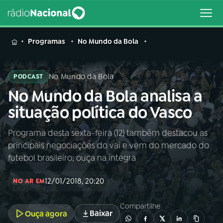
MENU
Programas
No Mundo da Bola
No Mundo da Bola
PODCAST
No Mundo da Bola analisa a
Buscar
na
situação política do Vasco
Rádio
Buscar
Nacional
Programa desta sexta-feira (12) também destacou as
principais negociações do vai e vem do mercado do
AO VIVO
futebol brasileiro; ouça na íntegra
12/01/2018, 20:20
01
INÍCIO
NO AR EM
Compartilhe
Baixar
Ouça agora
02
A RÁDIO