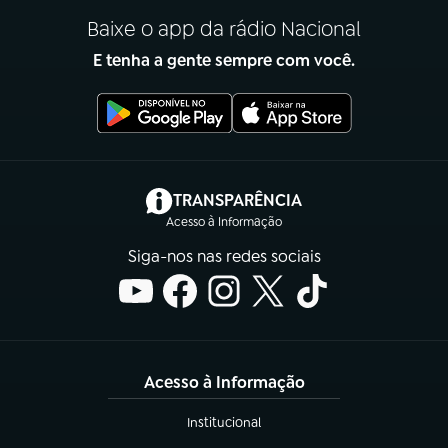
Baixe o app da rádio Nacional
E tenha a gente sempre com você.
(abre em nova aba)
TRANSPARÊNCIA
Acesso à Informação
Siga-nos nas redes sociais
Acesso à Informação
Institucional
(abre em nova aba)