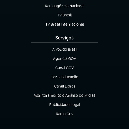
Radioagência Nacional
(abre em nova aba)
TV Brasil
(abre em nova aba)
TV Brasil Internacional
(abre em nova aba)
Serviços
A Voz do Brasil
(abre em nova aba)
Agência GOV
(abre em nova aba)
Canal GOV
(abre em nova aba)
Canal Educação
(abre em nova aba)
Canal Libras
(abre em nova aba)
Monitoramento e Análise de Mídias
(abre em nova aba)
Publicidade Legal
(abre em nova aba)
Rádio Gov
(abre em nova aba)