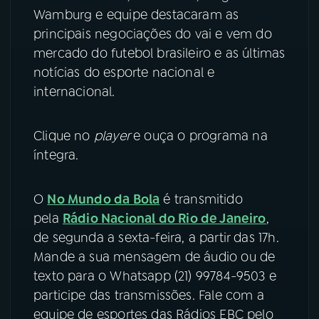
Wamburg e equipe destacaram as
YouTube
Facebook
principais negociações do vai e vem do
mercado do futebol brasileiro e as últimas
Instagram
X
notícias do esporte nacional e
internacional.
TikTok
Clique no
player
e ouça o programa na
íntegra.
O
No Mundo da Bola
é transmitido
pela
Rádio Nacional do Rio de Janeiro
,
de segunda a sexta-feira, a partir das 17h.
Mande a sua mensagem de áudio ou de
texto para o Whatsapp (21) 99784-9503 e
participe das transmissões. Fale com a
equipe de esportes das Rádios EBC pelo