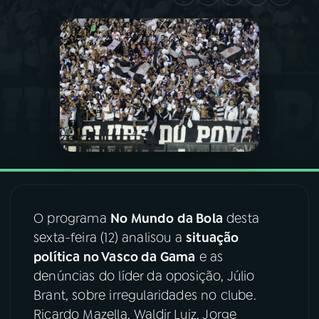
03
PROGRAMAÇÃO
04
PROGRAMAS
05
PODCASTS
06
VIDEOCASTS
O programa
No Mundo da Bola
desta
07
ÚLTIMAS
sexta-feira (12) analisou a
situação
política no Vasco da Gama
e as
08
FESTIVAL DE MÚSICA
denúncias do líder da oposição, Júlio
Brant, sobre irregularidades no clube.
Ricardo Mazella, Waldir Luiz, Jorge
ACOMPANHE A RÁDIO NACIONAL