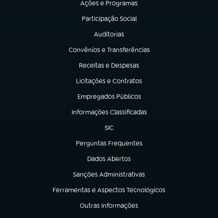
Ações e Programas
(abre em nova aba)
Participação Social
(abre em nova aba)
Auditorias
(abre em nova aba)
Convênios e Transferências
(abre em nova aba)
Receitas e Despesas
(abre em nova aba)
Licitações e Contratos
(abre em nova aba)
Empregados Públicos
(abre em nova aba)
Informações Classificadas
(abre em nova aba)
SIC
(abre em nova aba)
Perguntas Frequentes
(abre em nova aba)
Dados Abertos
(abre em nova aba)
Sanções Administrativas
(abre em nova aba)
Ferramentas e Aspectos Tecnológicos
(abre em nova aba)
Outras Informações
(abre em nova aba)