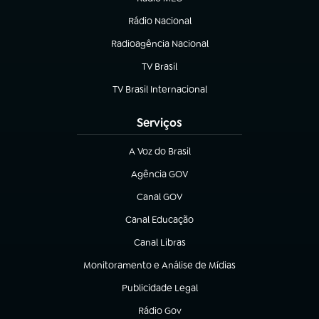
(abre em nova aba)
Rádio Nacional
Radioagência Nacional
(abre em nova aba)
TV Brasil
(abre em nova aba)
TV Brasil Internacional
(abre em nova aba)
Serviços
A Voz do Brasil
(abre em nova aba)
Agência GOV
(abre em nova aba)
Canal GOV
(abre em nova aba)
Canal Educação
(abre em nova aba)
Canal Libras
(abre em nova aba)
Monitoramento e Análise de Mídias
(abre em nova aba)
Publicidade Legal
(abre em nova aba)
Rádio Gov
(abre em nova aba)