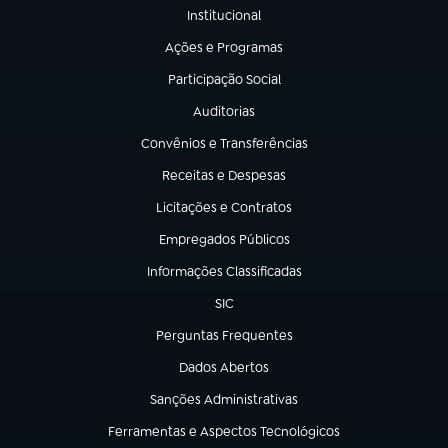
Institucional
(abre em nova aba)
Ações e Programas
(abre em nova aba)
Participação Social
(abre em nova aba)
Auditorias
(abre em nova aba)
Convênios e Transferências
(abre em nova aba)
Receitas e Despesas
(abre em nova aba)
Licitações e Contratos
(abre em nova aba)
Empregados Públicos
(abre em nova aba)
Informações Classificadas
(abre em nova aba)
SIC
(abre em nova aba)
Perguntas Frequentes
(abre em nova aba)
Dados Abertos
(abre em nova aba)
Sanções Administrativas
(abre em nova aba)
Ferramentas e Aspectos Tecnológicos
(abre em nova aba)