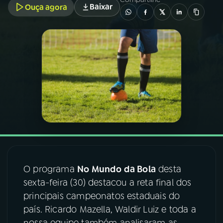
Baixar
Ouça agora
03
PROGRAMAÇÃO
04
PROGRAMAS
05
PODCASTS
06
VIDEOCASTS
07
ÚLTIMAS
O programa
No Mundo da Bola
desta
sexta-feira (30) destacou a reta final dos
08
FESTIVAL DE MÚSICA
principais campeonatos estaduais do
país. Ricardo Mazella, Waldir Luiz e toda a
ACOMPANHE A RÁDIO NACIONAL
nossa equipe também analisaram as