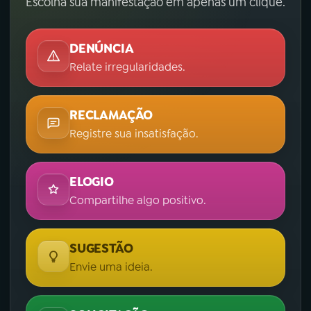
Escolha sua manifestação em apenas um clique.
DENÚNCIA
Relate irregularidades.
RECLAMAÇÃO
Registre sua insatisfação.
ELOGIO
Compartilhe algo positivo.
SUGESTÃO
Envie uma ideia.