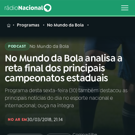
MENU
Programas
No Mundo da Bola
No Mundo da Bola
PODCAST
No Mundo da Bola analisa a
Buscar
na
reta final dos principais
Rádio
Buscar
campeonatos estaduais
Nacional
Programa desta sexta-feira (30) também destacou as
AO VIVO
principais notícias do dia no esporte nacional e
internacional; ouça na íntegra
01
INÍCIO
30/03/2018, 21:14
NO AR EM
02
A RÁDIO
Compartilhe