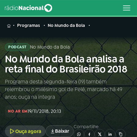
MENU
Programas
No Mundo da Bola
No Mundo da Bola
PODCAST
No Mundo da Bola analisa a
Buscar
na
reta final do Brasileirão 2018
Rádio
Buscar
Nacional
Programa desta segunda-feira (19) também
relembrou o milésimo gol de Pelé, marcado há 49
AO VIVO
anos; ouça na íntegra
19/11/2018, 20:13
01
INÍCIO
NO AR EM
Compartilhe
Baixar
Ouça agora
02
A RÁDIO