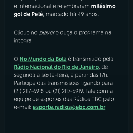
e internacional e relembraram
milésimo
YouTube
Facebook
gol de Pelé
, marcado há 49 anos.
Instagram
X
Clique no
player
e ouça o programa na
íntegra:
TikTok
O
No Mundo da Bola
é transmitido pela
Rádio Nacional do Rio de Janeiro
, de
segunda a sexta-feira, a partir das 17h.
Participe das transmissões ligando para
(21) 2117-6918 ou (21) 2117-6919. Fale com a
equipe de esportes das Rádios EBC pelo
e-mail:
esporte.radios@ebc.com.br
.