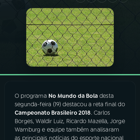
03
PROGRAMAÇÃO
04
PROGRAMAS
05
PODCASTS
06
VIDEOCASTS
O programa
No Mundo da Bola
desta
07
ÚLTIMAS
segunda-feira (19) destacou a reta final do
Campeonato Brasileiro 2018
. Carlos
08
FESTIVAL DE MÚSICA
Borges, Waldir Luiz, Ricardo Mazella, Jorge
Wamburg e equipe também analisaram
as principais notícias do esporte nacional
ACOMPANHE A RÁDIO NACIONAL