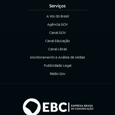
Serviços
A Voz do Brasil
(abre em nova aba)
Agência GOV
(abre em nova aba)
Canal GOV
(abre em nova aba)
Canal Educação
(abre em nova aba)
Canal Libras
(abre em nova aba)
Monitoramento e Análise de Mídias
(abre em nova aba)
Publicidade Legal
(abre em nova aba)
Rádio Gov
(abre em nova aba)