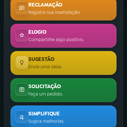
RECLAMAÇÃO
Registre sua insatisfação.
ELOGIO
Compartilhe algo positivo.
SUGESTÃO
Envie uma ideia.
SOLICITAÇÃO
Faça um pedido.
SIMPLIFIQUE
Sugira melhorias.