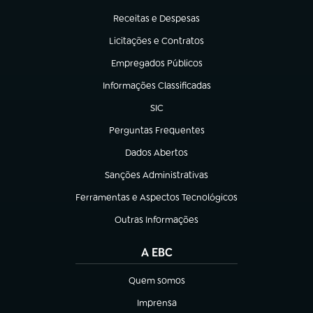
(abre em nova aba)
Receitas e Despesas
(abre em nova aba)
Licitações e Contratos
(abre em nova aba)
Empregados Públicos
(abre em nova aba)
Informações Classificadas
(abre em nova aba)
SIC
(abre em nova aba)
Perguntas Frequentes
(abre em nova aba)
Dados Abertos
(abre em nova aba)
Sanções Administrativas
(abre em nova aba)
Ferramentas e Aspectos Tecnológicos
(abre em nova aba)
Outras Informações
(abre em nova aba)
A EBC
Quem somos
(abre em nova aba)
Imprensa
(abre em nova aba)