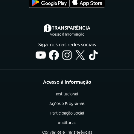
(abre em nova aba)
TRANSPARÊNCIA
Acesso à Informação
Siga-nos nas redes sociais
Acesso à Informação
Institucional
(abre em nova aba)
Ações e Programas
(abre em nova aba)
Participação Social
(abre em nova aba)
Auditorias
(abre em nova aba)
Convênios e Transferências