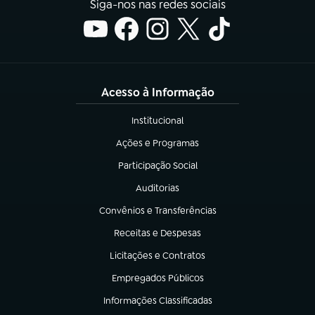
Siga-nos nas redes sociais
Acesso à Informação
Institucional
(abre em nova aba)
Ações e Programas
(abre em nova aba)
Participação Social
(abre em nova aba)
Auditorias
(abre em nova aba)
Convênios e Transferências
(abre em nova aba)
Receitas e Despesas
(abre em nova aba)
Licitações e Contratos
(abre em nova aba)
Empregados Públicos
(abre em nova aba)
Informações Classificadas
(abre em nova aba)