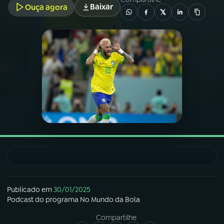
Baixar
Ouça agora
03
PROGRAMAÇÃO
04
PROGRAMAS
05
PODCASTS
06
VIDEOCASTS
07
ÚLTIMAS
08
FESTIVAL DE MÚSICA
Publicado em
30/01/2025
Podcast
do programa
No Mundo da Bola
Compartilhe
ACOMPANHE A RÁDIO NACIONAL