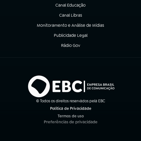
Canal Educação
(abre em nova aba)
Canal Libras
(abre em nova aba)
Monitoramento e Análise de Mídias
(abre em nova aba)
Publicidade Legal
(abre em nova aba)
Rádio Gov
(abre em nova aba)
© Todos os direitos reservados pela EBC
Política de Privacidade
(abre em nova aba)
Termos de uso
(abre em nova aba)
Preferências de privacidade