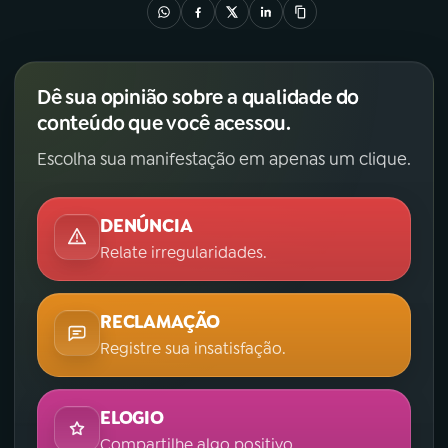
YouTube
Facebook
Instagram
X
Dê sua opinião sobre a qualidade do
conteúdo que você acessou.
TikTok
Escolha sua manifestação em apenas um clique.
DENÚNCIA
Relate irregularidades.
RECLAMAÇÃO
Registre sua insatisfação.
ELOGIO
Compartilhe algo positivo.