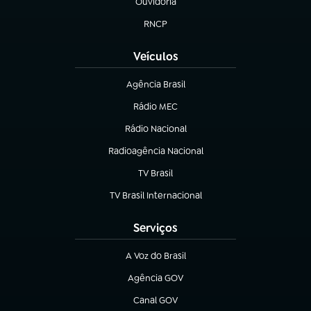
Ouvidoria
(abre em nova aba)
RNCP
(abre em nova aba)
Veículos
Agência Brasil
(abre em nova aba)
Rádio MEC
(abre em nova aba)
Rádio Nacional
Radioagência Nacional
(abre em nova aba)
TV Brasil
(abre em nova aba)
TV Brasil Internacional
(abre em nova aba)
Serviços
A Voz do Brasil
(abre em nova aba)
Agência GOV
(abre em nova aba)
Canal GOV
(abre em nova aba)