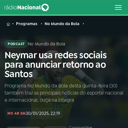
MENU
Programas
No Mundo da Bola
No Mundo da Bola
PODCAST
Neymar usa redes sociais
Buscar
na
para anunciar retorno ao
Rádio
Buscar
Santos
Nacional
Programa No Mundo da Bola desta quinta-feira (30)
AO VIVO
também traz as principais notícias do esporte nacional
e internacional; ouça na íntegra
01
INÍCIO
30/01/2025, 22:19
NO AR EM
02
A RÁDIO
Compartilhe