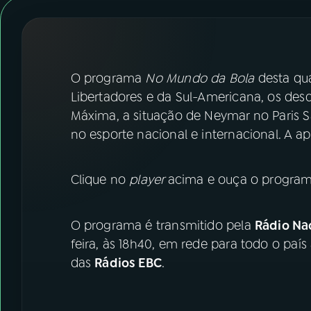
07
ÚLTIMAS
08
FESTIVAL DE MÚSICA
O programa
No Mundo da Bola
desta qua
ACOMPANHE A RÁDIO NACIONAL
Libertadores e da Sul-Americana, os de
Máxima, a situação de Neymar no Paris Sa
YouTube
Facebook
no esporte nacional e internacional. A 
Instagram
X
Clique no
player
acima e ouça o program
TikTok
O programa é transmitido pela
Rádio Nac
feira, às 18h40, em rede para todo o país
das
Rádios EBC
.