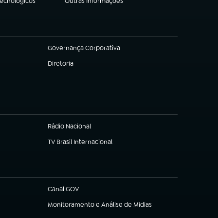
Tecnológicos
Outras Informações
(abre em nova aba)
Governança Corporativa
(abre em nova aba)
Diretoria
(abre em nova aba)
Rádio Nacional
TV Brasil Internacional
(abre em nova aba)
Canal GOV
(abre em nova aba)
Monitoramento e Análise de Mídias
(abre em nova aba)