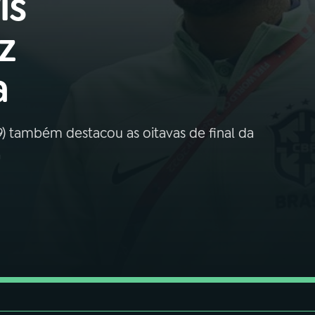
is
z
a
) também destacou as oitavas de final da
a