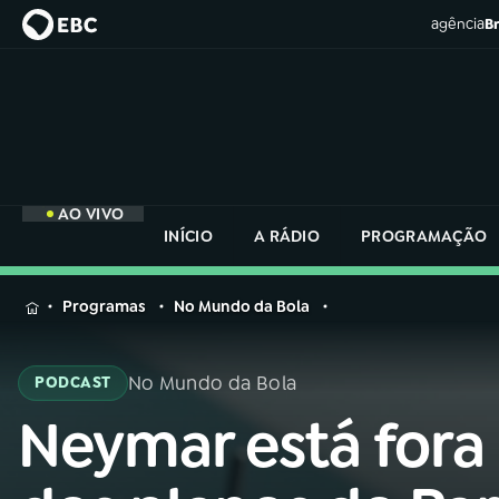
agência
Br
AO VIVO
INÍCIO
A RÁDIO
PROGRAMAÇÃO
MENU
Programas
No Mundo da Bola
Buscar
na
No Mundo da Bola
PODCAST
Rádio
Buscar
Nacional
Neymar está fora
Buscar
na
Rádio
AO VIVO