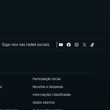
Siga-nos nas redes sociais
Participação Social
(abre em nova aba)
as
Receitas e Despesas
(abre em nova aba)
Informações Classificadas
(abre em nova aba)
Dados Abertos
(abre em nova aba)