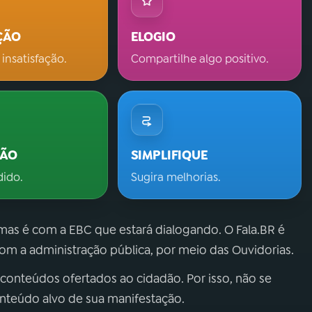
ÇÃO
ELOGIO
 insatisfação.
Compartilhe algo positivo.
ÇÃO
SIMPLIFIQUE
dido.
Sugira melhorias.
 mas é com a EBC que estará dialogando. O Fala.BR é
m a administração pública, por meio das Ouvidorias.
 conteúdos ofertados ao cidadão. Por isso, não se
onteúdo alvo de sua manifestação.