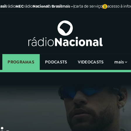
asil
rádio
MEC
rádio
Nacional
tv
Brasil
carta de serviço
acesso à inf
mais
PROGRAMAS
PODCASTS
VIDEOCASTS
mais