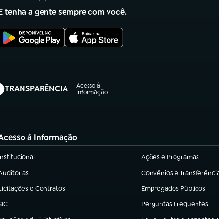
E tenha a gente sempre com você.
Acesso à
TRANSPARÊNCIA
abre em nova aba)
Informação
Acesso à Informação
Institucional
Ações e Programas
(abre em nova aba)
(abre em nova aba)
Auditorias
Convênios e Transferênci
(abre em nova aba)
(abre em nova aba)
Licitações e Contratos
Empregados Públicos
(abre em nova aba)
(abre em nova aba)
SIC
Perguntas Frequentes
(abre em nova aba)
(abre em nova aba)