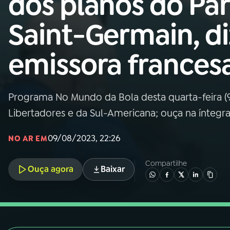
dos planos do Par
Nacional
Saint-Germain, di
01
INÍCIO
emissora frances
02
A RÁDIO
Programa No Mundo da Bola desta quarta-feira (9
03
PROGRAMAÇÃO
Libertadores e da Sul-Americana; ouça na íntegr
04
PROGRAMAS
09/08/2023, 22:26
NO AR EM
Compartilhe
05
PODCASTS
Ouça agora
Baixar
06
VIDEOCASTS