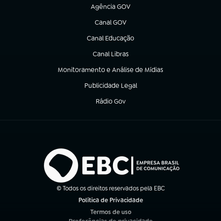
Agência GOV
(abre em nova aba)
Canal GOV
(abre em nova aba)
Canal Educação
(abre em nova aba)
Canal Libras
(abre em nova aba)
Monitoramento e Análise de Mídias
(abre em nova aba)
Publicidade Legal
(abre em nova aba)
Rádio Gov
(abre em nova aba)
© Todos os direitos reservados pela EBC
Política de Privacidade
(abre em nova aba)
Termos de uso
(abre em nova aba)