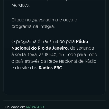
Marques.
YouTube
Facebook
Clique no
player
acima e ouça o
Instagram
X
programa na íntegra.
TikTok
O programa é transmitido pela
Rádio
Nacional do Rio de Janeiro
, de segunda
à sexta-feira, às 18h40, em rede para todo
o país através da Rede Nacional de Rádio
e do site das
Rádios EBC
.
Publicado em
14/08/2023