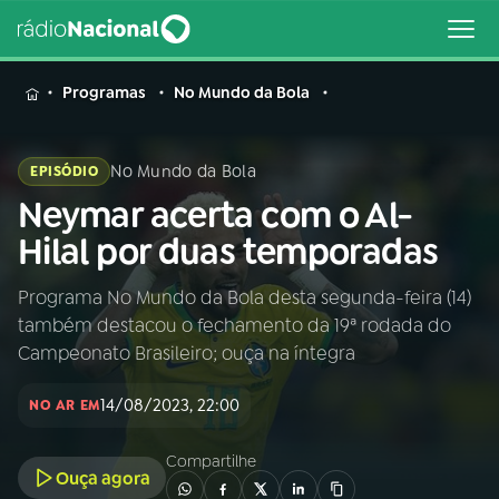
MENU
Programas
No Mundo da Bola
No Mundo da Bola
EPISÓDIO
Neymar acerta com o Al-
Buscar
na
Hilal por duas temporadas
Rádio
Buscar
Nacional
Programa No Mundo da Bola desta segunda-feira (14)
também destacou o fechamento da 19ª rodada do
AO VIVO
Campeonato Brasileiro; ouça na íntegra
14/08/2023, 22:00
01
INÍCIO
NO AR EM
Compartilhe
Ouça agora
02
A RÁDIO