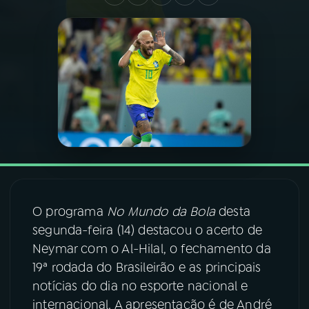
03
PROGRAMAÇÃO
04
PROGRAMAS
05
PODCASTS
06
VIDEOCASTS
O programa
No Mundo da Bola
desta
07
ÚLTIMAS
segunda-feira (14) destacou o acerto de
Neymar com o Al-Hilal, o fechamento da
08
FESTIVAL DE MÚSICA
19ª rodada do Brasileirão e as principais
notícias do dia no esporte nacional e
internacional. A apresentação é de André
ACOMPANHE A RÁDIO NACIONAL