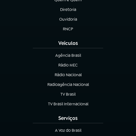
(abre em nova aba)
Diretoria
(abre em nova aba)
Ouvidoria
(abre em nova aba)
RNCP
(abre em nova aba)
Veículos
Agência Brasil
(abre em nova aba)
Rádio MEC
(abre em nova aba)
Rádio Nacional
Radioagência Nacional
(abre em nova aba)
TV Brasil
(abre em nova aba)
TV Brasil Internacional
(abre em nova aba)
Serviços
A Voz do Brasil
(abre em nova aba)