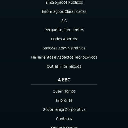
Empregados Públicos
(abre em nova aba)
Informações Classificadas
(abre em nova aba)
SIC
(abre em nova aba)
Perguntas Frequentes
(abre em nova aba)
Dados Abertos
(abre em nova aba)
Sanções Administrativas
(abre em nova aba)
Ferramentas e Aspectos Tecnológicos
(abre em nova aba)
Outras Informações
(abre em nova aba)
A EBC
Quem somos
(abre em nova aba)
Imprensa
(abre em nova aba)
Governança Corporativa
(abre em nova aba)
Contatos
(abre em nova aba)
Quem é Quem