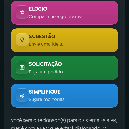
ELOGIO
Compartilhe algo positivo.
SUGESTÃO
Envie uma ideia.
SOLICITAÇÃO
Faça um pedido.
SIMPLIFIQUE
Sugira melhorias.
Você será direcionado(a) para o sistema Fala.BR,
mas é com a EBC que estará dialogando. O