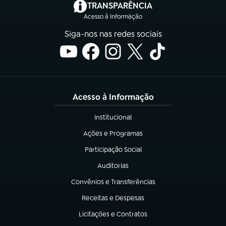
(abre em nova aba)
TRANSPARÊNCIA
Acesso à Informação
Siga-nos nas redes sociais
Acesso à Informação
Institucional
(abre em nova aba)
Ações e Programas
(abre em nova aba)
Participação Social
(abre em nova aba)
Auditorias
(abre em nova aba)
Convênios e Transferências
(abre em nova aba)
Receitas e Despesas
(abre em nova aba)
Licitações e Contratos
(abre em nova aba)