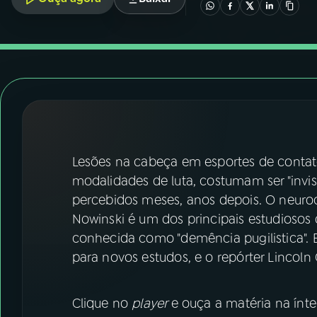
07
ÚLTIMAS
08
FESTIVAL DE MÚSICA
ACOMPANHE A RÁDIO NACIONAL
YouTube
Facebook
Lesões na cabeça em esportes de contat
Instagram
X
modalidades de luta, costumam ser "invis
TikTok
percebidos meses, anos depois. O neuroc
Nowinski é um dos principais estudiosos
conhecida como "demência pugilistica". E
para novos estudos, e o repórter Lincoln
Clique no
player
e ouça a matéria na ínte