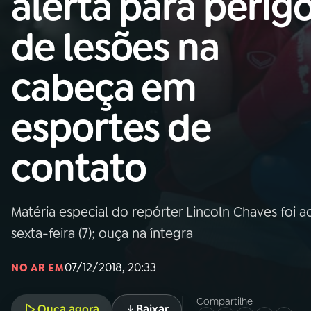
alerta para perig
Nacional
de lesões na
01
INÍCIO
cabeça em
02
A RÁDIO
esportes de
03
PROGRAMAÇÃO
contato
04
PROGRAMAS
Matéria especial do repórter Lincoln Chaves foi
05
PODCASTS
sexta-feira (7); ouça na íntegra
07/12/2018, 20:33
NO AR EM
06
VIDEOCASTS
Compartilhe
Ouça agora
Baixar