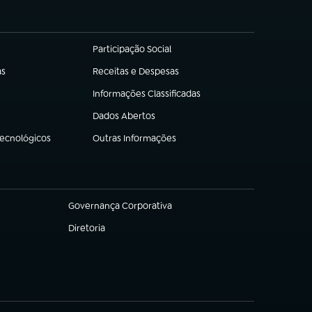
Participação Social
(abre em nova aba)
as
Receitas e Despesas
(abre em nova aba)
Informações Classificadas
(abre em nova aba)
Dados Abertos
(abre em nova aba)
Tecnológicos
Outras Informações
(abre em nova aba)
Governança Corporativa
(abre em nova aba)
Diretoria
(abre em nova aba)