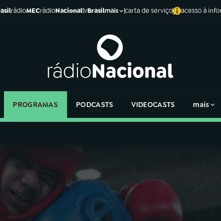
asil
rádio
MEC
rádio
Nacional
tv
Brasil
carta de serviço
acesso à inf
mais
PROGRAMAS
PODCASTS
VIDEOCASTS
mais