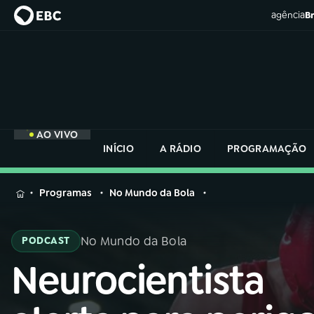
agência
Br
AO VIVO
INÍCIO
A RÁDIO
PROGRAMAÇÃO
MENU
Programas
No Mundo da Bola
Buscar
na
No Mundo da Bola
PODCAST
Rádio
Buscar
Nacional
Neurocientista
Buscar
na
Rádio
AO VIVO