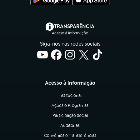
(abre em nova aba)
TRANSPARÊNCIA
Acesso à Informação
Siga-nos nas redes sociais
Acesso à Informação
Institucional
(abre em nova aba)
Ações e Programas
(abre em nova aba)
Participação Social
(abre em nova aba)
Auditorias
(abre em nova aba)
Convênios e Transferências
(abre em nova aba)