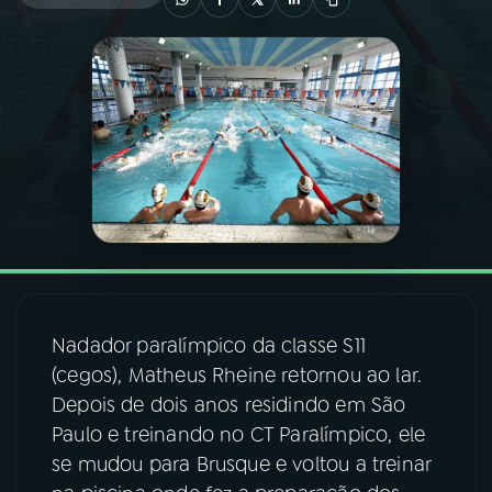
03
PROGRAMAÇÃO
04
PROGRAMAS
05
PODCASTS
06
VIDEOCASTS
Nadador paralímpico da classe S11
07
ÚLTIMAS
(cegos), Matheus Rheine retornou ao lar.
Depois de dois anos residindo em São
08
FESTIVAL DE MÚSICA
Paulo e treinando no CT Paralímpico, ele
se mudou para Brusque e voltou a treinar
ACOMPANHE A RÁDIO NACIONAL