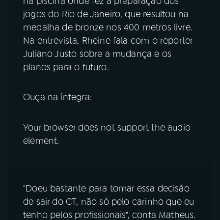
na piscina onde fez a preparação dos
jogos do Rio de Janeiro, que resultou na
YouTube
Facebook
medalha de bronze nos 400 metros livre.
Na entrevista, Rheine fala com o reporter
Instagram
X
Juliano Justo sobre a mudança e os
planos para o futuro.
TikTok
Ouça na íntegra:
Your browser does not support the audio
element.
"Doeu bastante para tomar essa decisão
de sair do CT, não só pelo carinho que eu
tenho pelos profissionais", conta Matheus.