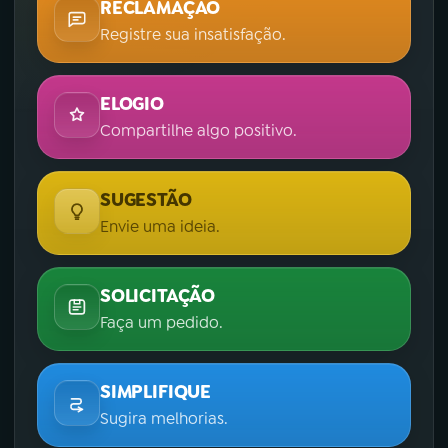
RECLAMAÇÃO
Registre sua insatisfação.
ELOGIO
Compartilhe algo positivo.
SUGESTÃO
Envie uma ideia.
SOLICITAÇÃO
Faça um pedido.
SIMPLIFIQUE
Sugira melhorias.