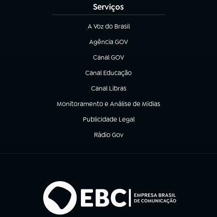
Serviços
A Voz do Brasil
(abre em nova aba)
Agência GOV
(abre em nova aba)
Canal GOV
(abre em nova aba)
Canal Educação
(abre em nova aba)
Canal Libras
(abre em nova aba)
Monitoramento e Análise de Mídias
(abre em nova aba)
Publicidade Legal
(abre em nova aba)
Rádio Gov
(abre em nova aba)