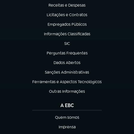
Receitas e Despesas
(abre em nova aba)
Licitações e Contratos
(abre em nova aba)
Empregados Públicos
(abre em nova aba)
Informações Classificadas
(abre em nova aba)
SIC
(abre em nova aba)
Perguntas Frequentes
(abre em nova aba)
Dados Abertos
(abre em nova aba)
Sanções Administrativas
(abre em nova aba)
Ferramentas e Aspectos Tecnológicos
(abre em nova aba)
Outras Informações
(abre em nova aba)
A EBC
Quem somos
(abre em nova aba)
Imprensa
(abre em nova aba)