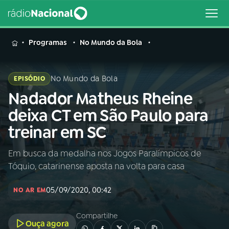
MENU
Programas
No Mundo da Bola
No Mundo da Bola
EPISÓDIO
Nadador Matheus Rheine
Buscar
na
deixa CT em São Paulo para
Rádio
Buscar
treinar em SC
Nacional
Em busca da medalha nos Jogos Paralímpicos de
AO VIVO
Tóquio, catarinense aposta na volta para casa
01
INÍCIO
05/09/2020, 00:42
NO AR EM
Compartilhe
02
A RÁDIO
Ouça agora