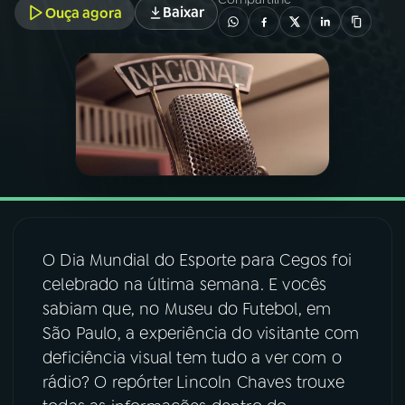
Baixar
Ouça agora
03
PROGRAMAÇÃO
04
PROGRAMAS
05
PODCASTS
06
VIDEOCASTS
O Dia Mundial do Esporte para Cegos foi
07
ÚLTIMAS
celebrado na última semana. E vocês
sabiam que, no Museu do Futebol, em
São Paulo, a experiência do visitante com
08
FESTIVAL DE MÚSICA
deficiência visual tem tudo a ver com o
rádio? O repórter Lincoln Chaves trouxe
ACOMPANHE A RÁDIO NACIONAL