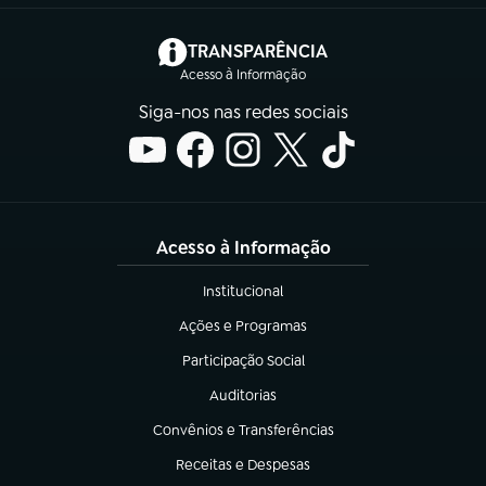
(abre em nova aba)
TRANSPARÊNCIA
Acesso à Informação
Siga-nos nas redes sociais
Acesso à Informação
Institucional
(abre em nova aba)
Ações e Programas
(abre em nova aba)
Participação Social
(abre em nova aba)
Auditorias
(abre em nova aba)
Convênios e Transferências
(abre em nova aba)
Receitas e Despesas
(abre em nova aba)