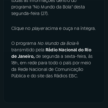
todas as informações dentro do
programa "No Mundo da Bola" desta
YouTube
Facebook
segunda-feira (27).
Instagram
X
Clique no
player
acima e ouça na íntegra.
TikTok
O programa
No Mundo da Bola
é
transmitido pela
Rádio Nacional do Rio
de Janeiro,
de segunda a sexta-feira, às
18h, em rede para todo o país por meio
da Rede Nacional de Comunicação
Pública e do site das Rádios EBC.