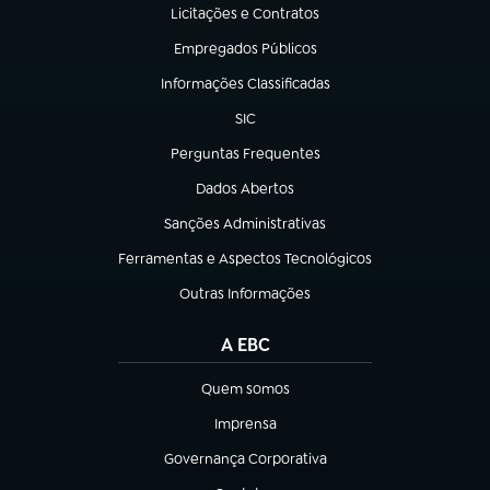
Licitações e Contratos
(abre em nova aba)
Empregados Públicos
(abre em nova aba)
Informações Classificadas
(abre em nova aba)
SIC
(abre em nova aba)
Perguntas Frequentes
(abre em nova aba)
Dados Abertos
(abre em nova aba)
Sanções Administrativas
(abre em nova aba)
Ferramentas e Aspectos Tecnológicos
(abre em nova aba)
Outras Informações
(abre em nova aba)
A EBC
Quem somos
(abre em nova aba)
Imprensa
(abre em nova aba)
Governança Corporativa
(abre em nova aba)