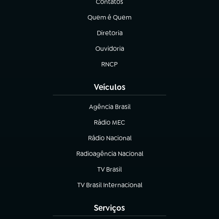
Contatos
(abre em nova aba)
Quem é Quem
(abre em nova aba)
Diretoria
(abre em nova aba)
Ouvidoria
(abre em nova aba)
RNCP
(abre em nova aba)
Veículos
Agência Brasil
(abre em nova aba)
Rádio MEC
(abre em nova aba)
Rádio Nacional
Radioagência Nacional
(abre em nova aba)
TV Brasil
(abre em nova aba)
TV Brasil Internacional
(abre em nova aba)
Serviços