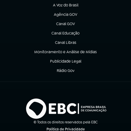
A Voz do Brasil
(abre em nova aba)
Agência GOV
(abre em nova aba)
Canal GOV
(abre em nova aba)
Canal Educação
(abre em nova aba)
Canal Libras
(abre em nova aba)
Monitoramento e Análise de Mídias
(abre em nova aba)
Publicidade Legal
(abre em nova aba)
Rádio Gov
(abre em nova aba)
© Todos os direitos reservados pela EBC
Política de Privacidade