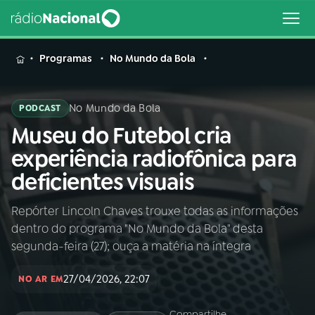
MENU
Programas
No Mundo da Bola
No Mundo da Bola
PODCAST
Museu do Futebol cria
Buscar
na
experiência radiofônica para
Rádio
Buscar
deficientes visuais
Nacional
Repórter Lincoln Chaves trouxe todas as informações
AO VIVO
dentro do programa "No Mundo da Bola" desta
segunda-feira (27); ouça a matéria na íntegra
01
INÍCIO
27/04/2026, 22:07
NO AR EM
02
A RÁDIO
Compartilhe