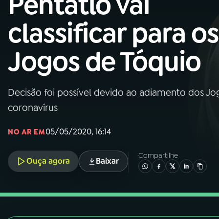
Pentatlo vai
Nacional
classificar para os
01
INÍCIO
Jogos de Tóquio
02
A RÁDIO
Decisão foi possível devido ao adiamento dos J
03
PROGRAMAÇÃO
coronavírus
04
PROGRAMAS
05/05/2020, 16:14
NO AR EM
Compartilhe
05
PODCASTS
Ouça agora
Baixar
06
VIDEOCASTS