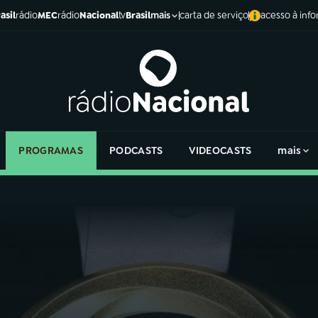
asil
rádio
MEC
rádio
Nacional
tv
Brasil
carta de serviço
acesso à inf
mais
PROGRAMAS
PODCASTS
VIDEOCASTS
mais