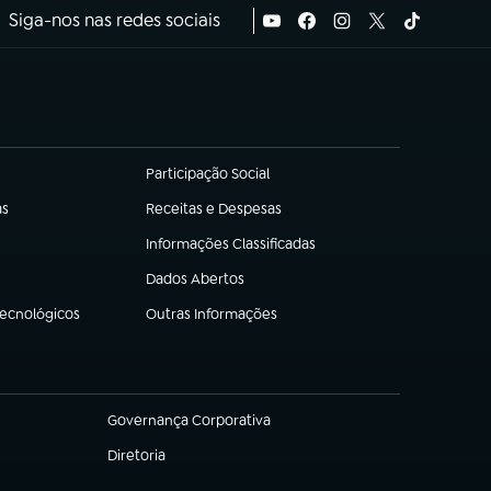
Siga-nos nas redes sociais
Participação Social
(abre em nova aba)
as
Receitas e Despesas
(abre em nova aba)
Informações Classificadas
(abre em nova aba)
Dados Abertos
(abre em nova aba)
Tecnológicos
Outras Informações
(abre em nova aba)
Governança Corporativa
(abre em nova aba)
Diretoria
(abre em nova aba)