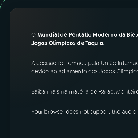
07
ÚLTIMAS
08
FESTIVAL DE MÚSICA
O
Mundial de Pentatlo Moderno da Biel
ACOMPANHE A RÁDIO NACIONAL
Jogos Olímpicos de Tóquio
.
YouTube
Facebook
A decisão foi tomada pela União Interna
Instagram
X
devido ao adiamento dos Jogos Olímpic
TikTok
Saiba mais na matéria de Rafael Monteir
Your browser does not support the audio