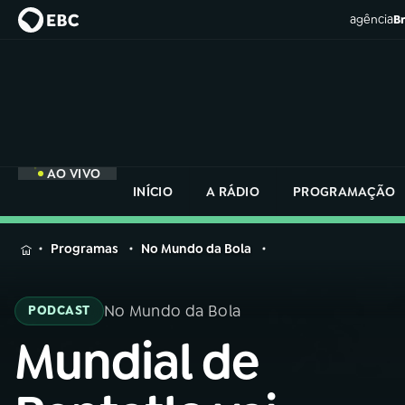
agência
Br
AO VIVO
INÍCIO
A RÁDIO
PROGRAMAÇÃO
MENU
Programas
No Mundo da Bola
Buscar
na
No Mundo da Bola
PODCAST
Rádio
Buscar
Nacional
Mundial de
Buscar
na
Rádio
AO VIVO