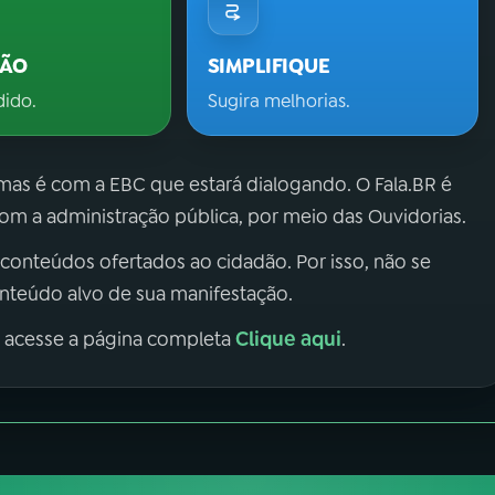
ÇÃO
SIMPLIFIQUE
dido.
Sugira melhorias.
 mas é com a EBC que estará dialogando. O Fala.BR é
m a administração pública, por meio das Ouvidorias.
 conteúdos ofertados ao cidadão. Por isso, não se
onteúdo alvo de sua manifestação.
Clique aqui
, acesse a página completa
.