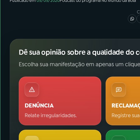
Publicado em
05/05/2020
Podcast
do programa
No Mundo da Bola
C
Dê sua opinião sobre a qualidade do 
Escolha sua manifestação em apenas um clique
DENÚNCIA
RECLAMA
Relate irregularidades.
Registre sua