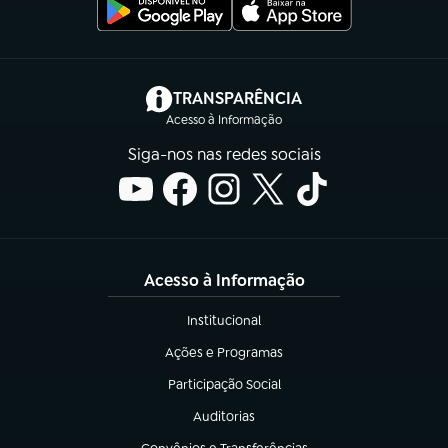
(abre em nova aba)
TRANSPARÊNCIA
Acesso à Informação
Siga-nos nas redes sociais
Acesso à Informação
Institucional
(abre em nova aba)
Ações e Programas
(abre em nova aba)
Participação Social
(abre em nova aba)
Auditorias
(abre em nova aba)