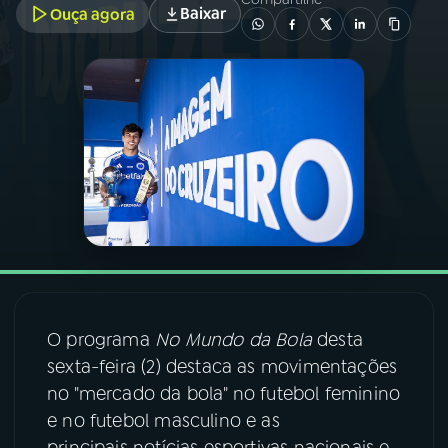
Baixar
Ouça agora
03
PROGRAMAÇÃO
04
PROGRAMAS
05
PODCASTS
06
VIDEOCASTS
07
ÚLTIMAS
O programa
No Mundo da Bola
desta
sexta-feira (2) destaca as movimentações
08
FESTIVAL DE MÚSICA
no "mercado da bola" no futebol feminino
e no futebol masculino e as
ACOMPANHE A RÁDIO NACIONAL
principais notícias esportivas nacionais e