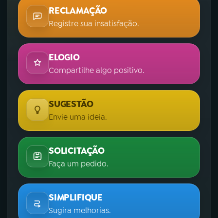
RECLAMAÇÃO
Registre sua insatisfação.
ELOGIO
Compartilhe algo positivo.
SUGESTÃO
Envie uma ideia.
SOLICITAÇÃO
Faça um pedido.
SIMPLIFIQUE
Sugira melhorias.