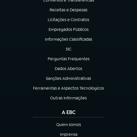
Convênios e Transferências
(abre em nova aba)
Receitas e Despesas
(abre em nova aba)
Licitações e Contratos
(abre em nova aba)
Empregados Públicos
(abre em nova aba)
Informações Classificadas
(abre em nova aba)
SIC
(abre em nova aba)
Perguntas Frequentes
(abre em nova aba)
Dados Abertos
(abre em nova aba)
Sanções Administrativas
(abre em nova aba)
Ferramentas e Aspectos Tecnológicos
(abre em nova aba)
Outras Informações
(abre em nova aba)
A EBC
Quem somos
(abre em nova aba)
Imprensa
(abre em nova aba)