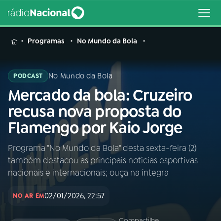
MENU
Programas
No Mundo da Bola
No Mundo da Bola
PODCAST
Mercado da bola: Cruzeiro
Buscar
na
recusa nova proposta do
Rádio
Buscar
Flamengo por Kaio Jorge
Nacional
Programa "No Mundo da Bola" desta sexta-feira (2)
AO VIVO
também destacou as principais notícias esportivas
nacionais e internacionais; ouça na íntegra
01
INÍCIO
02/01/2026, 22:57
NO AR EM
02
A RÁDIO
Compartilhe