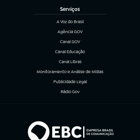
Serviços
A Voz do Brasil
(abre em nova aba)
Agência GOV
(abre em nova aba)
Canal GOV
(abre em nova aba)
Canal Educação
(abre em nova aba)
Canal Libras
(abre em nova aba)
Monitoramento e Análise de Mídias
(abre em nova aba)
Publicidade Legal
(abre em nova aba)
Rádio Gov
(abre em nova aba)