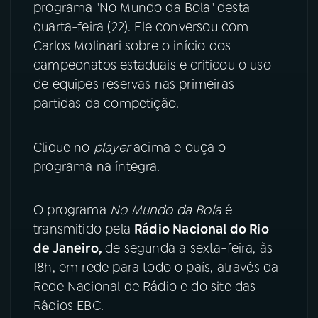
programa "No Mundo da Bola" desta
quarta-feira (22). Ele conversou com
YouTube
Facebook
Carlos Molinari sobre o início dos
Instagram
X
campeonatos estaduais e criticou o uso
de equipes reservas nas primeiras
TikTok
partidas da competição.
Clique no
player
acima e ouça o
programa na íntegra.
O programa
No Mundo da Bola
é
transmitido pela
Rádio Nacional do Rio
de Janeiro,
de segunda a sexta-feira, às
18h, em rede para todo o país, através da
Rede Nacional de Rádio e do site das
Rádios EBC.