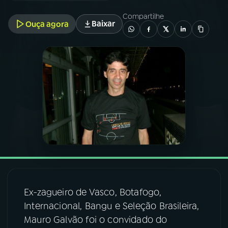
Compartilhe
Baixar
Ouça agora
03
PROGRAMAÇÃO
04
PROGRAMAS
05
PODCASTS
06
VIDEOCASTS
07
ÚLTIMAS
Ex-zagueiro de Vasco, Botafogo,
08
FESTIVAL DE MÚSICA
Internacional, Bangu e Seleção Brasileira,
Mauro Galvão foi o convidado do
ACOMPANHE A RÁDIO NACIONAL