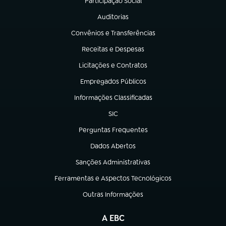
Participação Social
(abre em nova aba)
Auditorias
(abre em nova aba)
Convênios e Transferências
(abre em nova aba)
Receitas e Despesas
(abre em nova aba)
Licitações e Contratos
(abre em nova aba)
Empregados Públicos
(abre em nova aba)
Informações Classificadas
(abre em nova aba)
SIC
(abre em nova aba)
Perguntas Frequentes
(abre em nova aba)
Dados Abertos
(abre em nova aba)
Sanções Administrativas
(abre em nova aba)
Ferramentas e Aspectos Tecnológicos
(abre em nova aba)
Outras Informações
(abre em nova aba)
A EBC