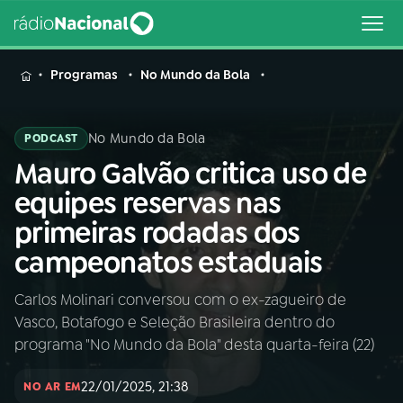
MENU
Programas
No Mundo da Bola
No Mundo da Bola
PODCAST
Mauro Galvão critica uso de
Buscar
na
equipes reservas nas
Rádio
Buscar
primeiras rodadas dos
Nacional
campeonatos estaduais
AO VIVO
Carlos Molinari conversou com o ex-zagueiro de
Vasco, Botafogo e Seleção Brasileira dentro do
01
INÍCIO
programa "No Mundo da Bola" desta quarta-feira (22)
22/01/2025, 21:38
02
A RÁDIO
NO AR EM