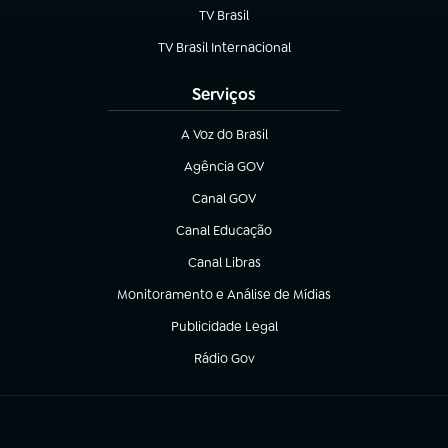
TV Brasil
(abre em nova aba)
TV Brasil Internacional
(abre em nova aba)
Serviços
A Voz do Brasil
(abre em nova aba)
Agência GOV
(abre em nova aba)
Canal GOV
(abre em nova aba)
Canal Educação
(abre em nova aba)
Canal Libras
(abre em nova aba)
Monitoramento e Análise de Mídias
(abre em nova aba)
Publicidade Legal
(abre em nova aba)
Rádio Gov
(abre em nova aba)