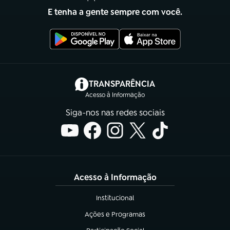
E tenha a gente sempre com você.
(abre em nova aba)
TRANSPARÊNCIA
Acesso à Informação
Siga-nos nas redes sociais
Acesso à Informação
Institucional
(abre em nova aba)
Ações e Programas
(abre em nova aba)