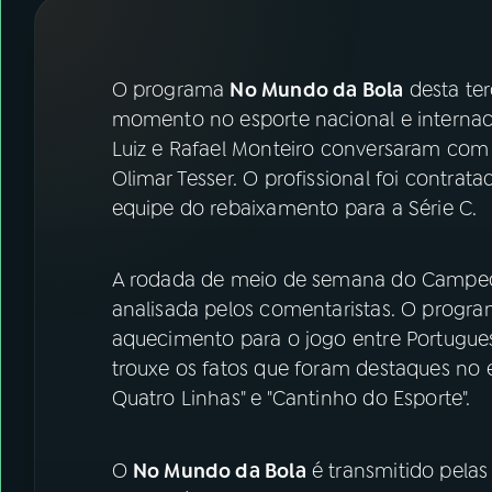
07
ÚLTIMAS
08
FESTIVAL DE MÚSICA
O programa
No Mundo da Bola
desta ter
momento no esporte nacional e internacio
Luiz e Rafael Monteiro conversaram com
ACOMPANHE A RÁDIO NACIONAL
Olimar Tesser. O profissional foi contrata
YouTube
Facebook
equipe do rebaixamento para a Série C.
Instagram
X
A rodada de meio de semana do Campeona
TikTok
analisada pelos comentaristas. O progra
aquecimento para o jogo entre Portugues
trouxe os fatos que foram destaques no e
Quatro Linhas" e "Cantinho do Esporte".
O
No Mundo da Bola
é transmitido pelas