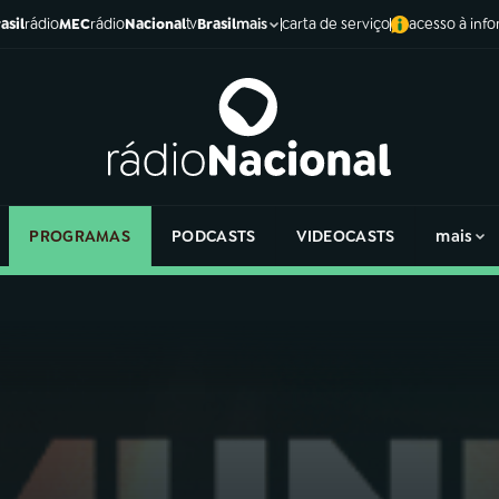
asil
rádio
MEC
rádio
Nacional
tv
Brasil
carta de serviço
acesso à inf
mais
PROGRAMAS
PODCASTS
VIDEOCASTS
mais