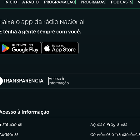
INÍCIO
A RÁDIO
PROGRAMAÇÃO
PROGRAMAS
PODCASTS
Baixe o app da rádio Nacional
E tenha a gente sempre com você.
Acesso à
TRANSPARÊNCIA
abre em nova aba)
Informação
Acesso à Informação
Institucional
Ações e Programas
(abre em nova aba)
(abre em nova aba)
Auditorias
Convênios e Transferênci
(abre em nova aba)
(abre em nova aba)