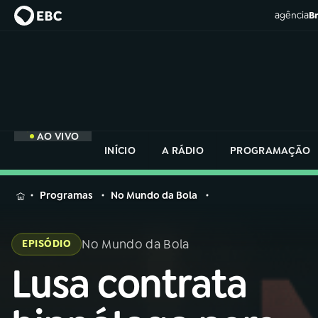
agência
Br
AO VIVO
INÍCIO
A RÁDIO
PROGRAMAÇÃO
MENU
Programas
No Mundo da Bola
Buscar
na
No Mundo da Bola
EPISÓDIO
Rádio
Buscar
Nacional
Lusa contrata
Buscar
na
Rádio
AO VIVO