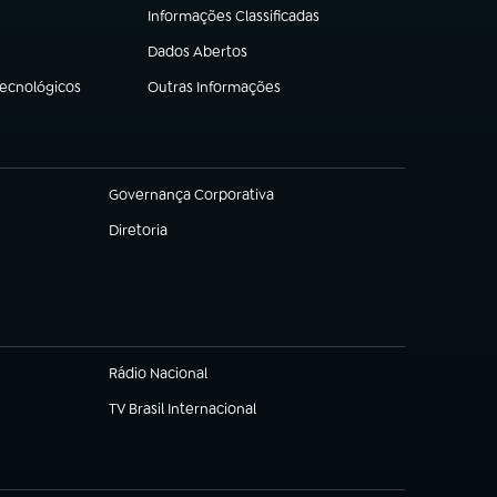
Informações Classificadas
(abre em nova aba)
Dados Abertos
(abre em nova aba)
Tecnológicos
Outras Informações
(abre em nova aba)
Governança Corporativa
(abre em nova aba)
Diretoria
(abre em nova aba)
Rádio Nacional
TV Brasil Internacional
(abre em nova aba)