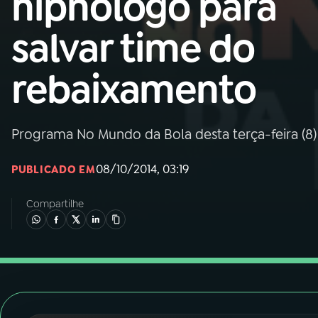
hipnólogo para
Nacional
salvar time do
01
INÍCIO
rebaixamento
02
A RÁDIO
Programa No Mundo da Bola desta terça-feira (8
03
PROGRAMAÇÃO
08/10/2014, 03:19
PUBLICADO EM
04
PROGRAMAS
Compartilhe
05
PODCASTS
06
VIDEOCASTS