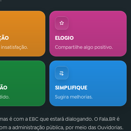
ÇÃO
ELOGIO
 insatisfação.
Compartilhe algo positivo.
ÇÃO
SIMPLIFIQUE
dido.
Sugira melhorias.
 mas é com a EBC que estará dialogando. O Fala.BR é
m a administração pública, por meio das Ouvidorias.