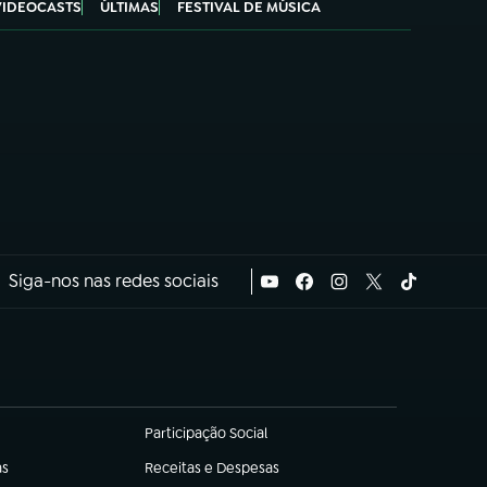
VIDEOCASTS
ÚLTIMAS
FESTIVAL DE MÚSICA
Siga-nos nas redes sociais
Participação Social
(abre em nova aba)
as
Receitas e Despesas
(abre em nova aba)