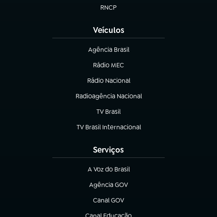
RNCP
(abre em nova aba)
Veículos
Agência Brasil
(abre em nova aba)
Rádio MEC
(abre em nova aba)
Rádio Nacional
Radioagência Nacional
(abre em nova aba)
TV Brasil
(abre em nova aba)
TV Brasil Internacional
(abre em nova aba)
Serviços
A Voz do Brasil
(abre em nova aba)
Agência GOV
(abre em nova aba)
Canal GOV
(abre em nova aba)
Canal Educação