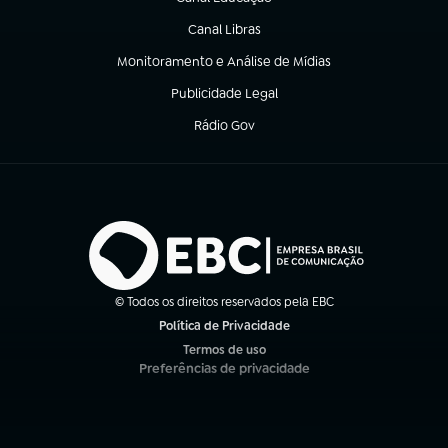
(abre em nova aba)
Canal Libras
(abre em nova aba)
Monitoramento e Análise de Mídias
(abre em nova aba)
Publicidade Legal
(abre em nova aba)
Rádio Gov
(abre em nova aba)
© Todos os direitos reservados pela EBC
Política de Privacidade
(abre em nova aba)
Termos de uso
(abre em nova aba)
Preferências de privacidade