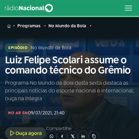
MENU
Programas
No Mundo da Bola
No Mundo da Bola
EPISÓDIO
Luiz Felipe Scolari assume o
Buscar
na
comando técnico do Grêmio
Rádio
Buscar
Nacional
Programa No Mundo da Bola desta sexta destaca as
principais notícias do esporte nacional e internacional;
AO VIVO
ouça na íntegra
09/07/2021, 21:40
01
INÍCIO
NO AR EM
Compartilhe
Ouça agora
02
A RÁDIO