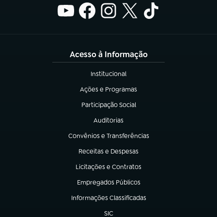
Acesso à Informação
Institucional
(abre em nova aba)
Ações e Programas
(abre em nova aba)
Participação Social
(abre em nova aba)
Auditorias
(abre em nova aba)
Convênios e Transferências
(abre em nova aba)
Receitas e Despesas
(abre em nova aba)
Licitações e Contratos
(abre em nova aba)
Empregados Públicos
(abre em nova aba)
Informações Classificadas
(abre em nova aba)
SIC
(abre em nova aba)