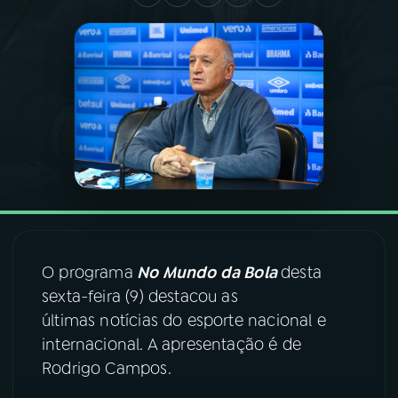
03
PROGRAMAÇÃO
04
PROGRAMAS
05
PODCASTS
06
VIDEOCASTS
O programa
No Mundo da Bola
desta
07
ÚLTIMAS
sexta-feira (9) destacou as
últimas notícias do esporte nacional e
08
FESTIVAL DE MÚSICA
internacional. A apresentação é de
Rodrigo Campos.
ACOMPANHE A RÁDIO NACIONAL