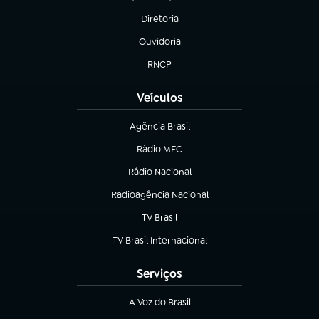
(abre em nova aba)
Diretoria
(abre em nova aba)
Ouvidoria
(abre em nova aba)
RNCP
(abre em nova aba)
Veículos
Agência Brasil
(abre em nova aba)
Rádio MEC
(abre em nova aba)
Rádio Nacional
Radioagência Nacional
(abre em nova aba)
TV Brasil
(abre em nova aba)
TV Brasil Internacional
(abre em nova aba)
Serviços
A Voz do Brasil
(abre em nova aba)