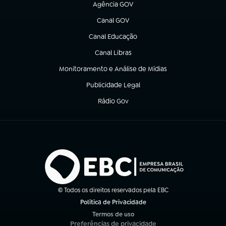
Agência GOV
(abre em nova aba)
Canal GOV
(abre em nova aba)
Canal Educação
(abre em nova aba)
Canal Libras
(abre em nova aba)
Monitoramento e Análise de Mídias
(abre em nova aba)
Publicidade Legal
(abre em nova aba)
Rádio Gov
(abre em nova aba)
© Todos os direitos reservados pela EBC
Política de Privacidade
(abre em nova aba)
Termos de uso
(abre em nova aba)
Preferências de privacidade