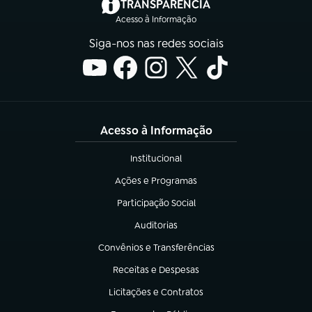
(abre em nova aba)
TRANSPARÊNCIA
Acesso à Informação
Siga-nos nas redes sociais
Acesso à Informação
Institucional
(abre em nova aba)
Ações e Programas
(abre em nova aba)
Participação Social
(abre em nova aba)
Auditorias
(abre em nova aba)
Convênios e Transferências
(abre em nova aba)
Receitas e Despesas
(abre em nova aba)
Licitações e Contratos
(abre em nova aba)