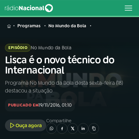
MENU
Programas
No Mundo da Bola
No Mundo da Bola
EPISÓDIO
Lisca é o novo técnico do
Buscar
na
Internacional
Rádio
Buscar
Nacional
Programa No Mundo da Bola desta sexta-feira (18)
destacou a situação
AO VIVO
19/11/2016, 01:10
PUBLICADO EM
01
INÍCIO
Compartilhe
Ouça agora
02
A RÁDIO