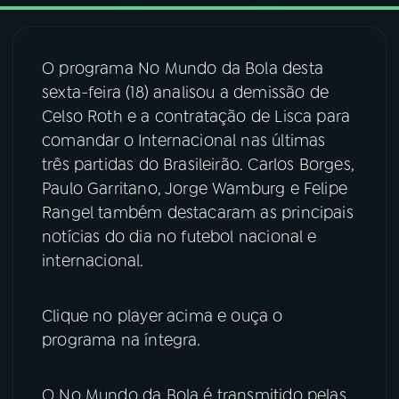
03
PROGRAMAÇÃO
O programa No Mundo da Bola desta
sexta-feira (18) analisou a demissão de
04
PROGRAMAS
Celso Roth e a contratação de Lisca para
comandar o Internacional nas últimas
05
PODCASTS
três partidas do Brasileirão. Carlos Borges,
Paulo Garritano, Jorge Wamburg e Felipe
Rangel também destacaram as principais
06
VIDEOCASTS
notícias do dia no futebol nacional e
internacional.
07
ÚLTIMAS
Clique no player acima e ouça o
08
FESTIVAL DE MÚSICA
programa na íntegra.
O No Mundo da Bola é transmitido pelas
ACOMPANHE A RÁDIO NACIONAL